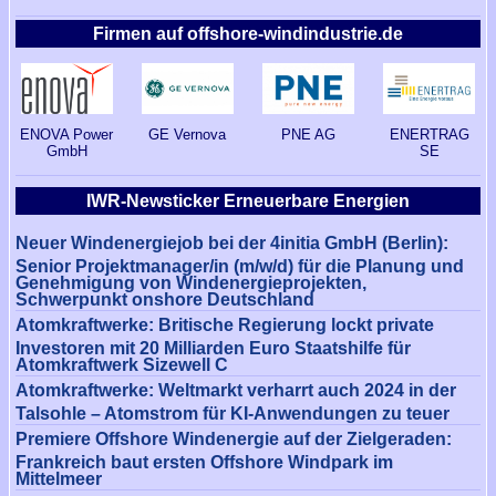
Firmen auf offshore-windindustrie.de
ENOVA Power
PNE AG
ENERTRAG
GE Vernova
GmbH
SE
IWR-Newsticker Erneuerbare Energien
Neuer Windenergiejob bei der 4initia GmbH (Berlin):
Senior Projektmanager/in (m/w/d) für die Planung und
Genehmigung von Windenergieprojekten,
Schwerpunkt onshore Deutschland
Atomkraftwerke: Britische Regierung lockt private
Investoren mit 20 Milliarden Euro Staatshilfe für
Atomkraftwerk Sizewell C
Atomkraftwerke: Weltmarkt verharrt auch 2024 in der
Talsohle – Atomstrom für KI-Anwendungen zu teuer
Premiere Offshore Windenergie auf der Zielgeraden:
Frankreich baut ersten Offshore Windpark im
Mittelmeer