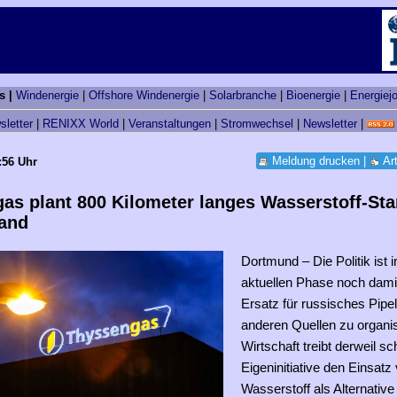
s |
Windenergie
|
Offshore Windenergie
|
Solarbranche
|
Bioenergie
|
Energiej
sletter
|
RENIXX World
|
Veranstaltungen
|
Stromwechsel
|
Newsletter
|
Meldung drucken
|
Ar
:56 Uhr
as plant 800 Kilometer langes Wasserstoff-Star
and
Dortmund – Die Politik ist i
aktuellen Phase noch damit
Ersatz für russisches Pipe
anderen Quellen zu organis
Wirtschaft treibt derweil sc
Eigeninitiative den Einsatz
Wasserstoff als Alternativ