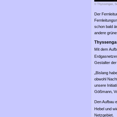
© Thyssengas, S
Der Fernleitu
Fernleitungsn
schon bald ä
andere grüne
Thyssengas 
Mit dem Auf
Erdgasnetzes
Gestalter de
„Bislang habe
obwohl Nachf
unsere Initia
Gößmann, Vo
Den Aufbau e
Hebel und wi
Netzgebiet.