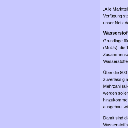
„Alle Marktte
Verfügung ste
unser Netz d
Wasserstof
Grundlage fü
(MoUs), die 
Zusammenschl
Wasserstoffe
Über die 800 
zuverlässig m
Mehrzahl suk
werden solle
hinzukommen
ausgebaut wi
Damit sind d
Wasserstoffn