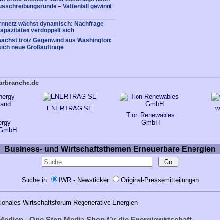
usschreibungsrunde – Vattenfall gewinnt
rnnetz wächst dynamisch: Nachfrage
apazitäten verdoppelt sich
ächst trotz Gegenwind aus Washington:
sich neue Großaufträge
larbranche.de
ENERTRAG SE
w
Tion Renewables
ergy
GmbH
 GmbH
Business- und Wirtschaftsthemen Erneuerbare Energien
Suche in
IWR - Newsticker
Original-Pressemitteilungen
tionales Wirtschaftsforum Regenerative Energien
Medien - One Stop Media Shop für die Energiewirtschaft