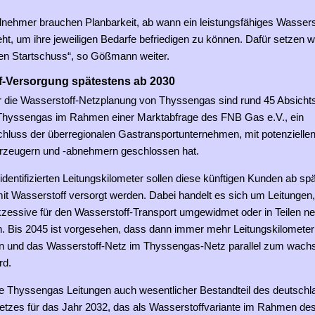
ilnehmer brauchen Planbarkeit, ab wann ein leistungsfähiges Wassers
ht, um ihre jeweiligen Bedarfe befriedigen zu können. Dafür setzen wi
en Startschuss“, so Gößmann weiter.
f-Versorgung spätestens ab 2030
r die Wasserstoff-Netzplanung von Thyssengas sind rund 45 Absicht
Thyssengas im Rahmen einer Marktabfrage des FNB Gas e.V., ein
uss der überregionalen Gastransportunternehmen, mit potenzielle
rzeugern und -abnehmern geschlossen hat.
identifizierten Leitungskilometer sollen diese künftigen Kunden ab s
it Wasserstoff versorgt werden. Dabei handelt es sich um Leitungen, 
zessive für den Wasserstoff-Transport umgewidmet oder in Teilen n
n. Bis 2045 ist vorgesehen, dass dann immer mehr Leitungskilometer
 und das Wasserstoff-Netz im Thyssengas-Netz parallel zum wach
rd.
ie Thyssengas Leitungen auch wesentlicher Bestandteil des deutschl
etzes für das Jahr 2032, das als Wasserstoffvariante im Rahmen de