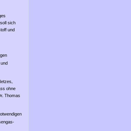
ges
soll sich
toff und
igen
 und
Netzes,
ass ohne
 Dr. Thomas
notwendigen
sengas-