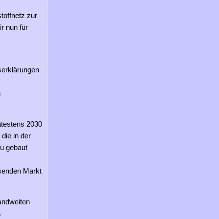
toffnetz zur
r nun für
serklärungen
n
pätestens 2030
die in der
eu gebaut
senden Markt
andweiten
s