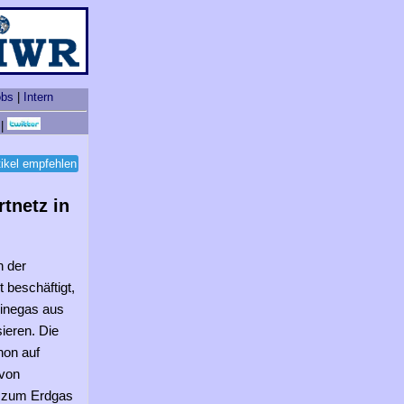
obs
|
Intern
|
tikel empfehlen
tnetz in
n der
 beschäftigt,
linegas aus
ieren. Die
hon auf
 von
e zum Erdgas