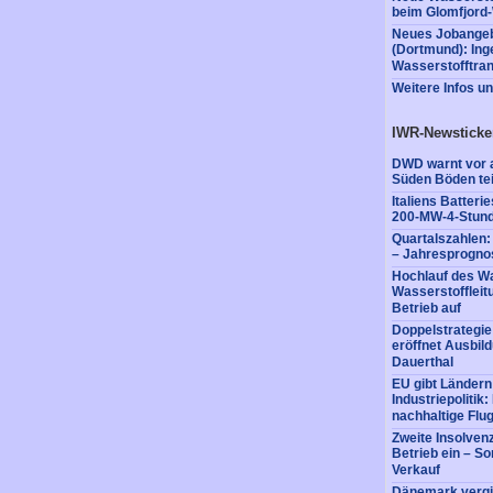
beim Glomfjord-
Neues Jobangeb
(Dortmund): Ing
Wasserstofftran
Weitere Infos u
IWR-Newsticke
DWD warnt vor a
Süden Böden tei
Italiens Batter
200-MW-4-Stund
Quartalszahlen
– Jahresprognos
Hochlauf des Wa
Wasserstofflei
Betrieb auf
Doppelstrategi
eröffnet Ausbil
Dauerthal
EU gibt Ländern
Industriepolitik
nachhaltige Flug
Zweite Insolvenz
Betrieb ein – So
Verkauf
Dänemark vergi