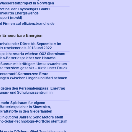
Wasserstoffprojekt in Norwegen
ot bei der Thyssengas GmbH
enieur:in Energiewende
sport (m/w/d)
nd Firmen auf effizienzbranche.de
r Erneuerbare Energien
nhaltender Dürre bis September: Im
ls trockener als 2018 und 2022
iespeichermarkt wächst: OX2 übernimmt
en-Batteriespeicher von Hanwha
: Sunrun mit kräftigem Umsatzwachstum
e trotzdem gesenkt – Aktie unter Druck
sserstoff-Kernnetzes: Erste
tungen zwischen Lingen und Marl nehmen
e gegen den Personalengpass: Enertrag
dungs- und Schulungszentrum in
 mehr Spielraum für eigene
: Batteriespeicher in Slowenien,
kraftstoffe in den Niederlanden
 in gut drei Jahren: Sono Motors stellt
no-Solar-Technologie-Portfolio steht zum
bt erste Offshore-Wind-Zuschläge nach