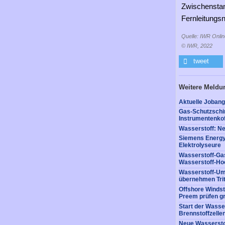
Zwischenstan
Fernleitungsn
Quelle: IWR Onlin
© IWR, 2022
tweet
Weitere Meldu
Aktuelle Jobang
Gas-Schutzschi
Instrumentenkof
Wasserstoff: Ne
Siemens Energy 
Elektrolyseure
Wasserstoff-Ga
Wasserstoff-Ho
Wasserstoff-Um
übernehmen Tri
Offshore Windst
Preem prüfen g
Start der Wasse
Brennstoffzell
Neue Wassersto