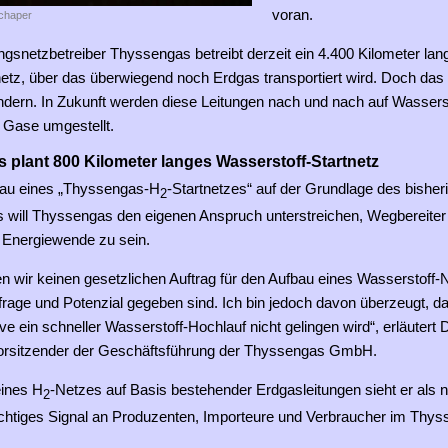
voran.
chaper
ngsnetzbetreiber Thyssengas betreibt derzeit ein 4.400 Kilometer lan
etz, über das überwiegend noch Erdgas transportiert wird. Doch das 
ndern. In Zukunft werden diese Leitungen nach und nach auf Wassers
 Gase umgestellt.
plant 800 Kilometer langes Wasserstoff-Startnetz
bau eines „Thyssengas-H
-Startnetzes“ auf der Grundlage des bisher
2
 will Thyssengas den eigenen Anspruch unterstreichen, Wegbereiter
r Energiewende zu sein.
n wir keinen gesetzlichen Auftrag für den Aufbau eines Wasserstoff-
rage und Potenzial gegeben sind. Ich bin jedoch davon überzeugt, d
tive ein schneller Wasserstoff-Hochlauf nicht gelingen wird“, erläutert
rsitzender der Geschäftsführung der Thyssengas GmbH.
ines H
-Netzes auf Basis bestehender Erdgasleitungen sieht er als 
2
chtiges Signal an Produzenten, Importeure und Verbraucher im Thys