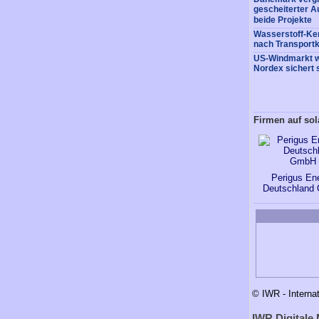
gescheiterter A
beide Projekte
Wasserstoff-Ke
nach Transportk
US-Windmarkt w
Nordex sichert 
Firmen auf so
Perigus En
Deutschland
© IWR - Interna
IWR Digitale 