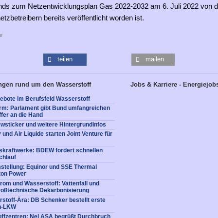
ds zum Netzentwicklungsplan Gas 2022-2032 am 6. Juli 2022 von 
etzbetreibern bereits veröffentlicht worden ist.
e
teilen
mailen
ngen rund um den Wasserstoff
Jobs & Karriere - Energiejob
ebote im Berufsfeld Wasserstoff
rm: Parlament gibt Bund umfangreichen
fer an die Hand
wsticker und weitere Hintergrundinfos
und Air Liquide starten Joint Venture für
skraftwerke: BDEW fordert schnellen
chlauf
stellung: Equinor und SSE Thermal
ton Power
rom und Wasserstoff: Vattenfall und
roßtechnische Dekarbonisierung
rstoff-Ära: DB Schenker bestellt erste
en-LKW
ffzentren: Nel ASA begrüßt Durchbruch