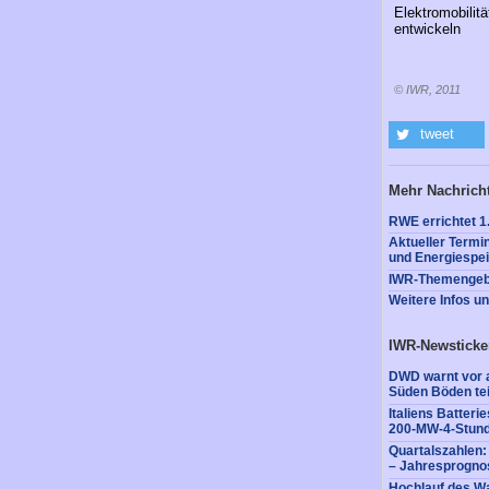
Elektromobilitä
entwickeln
© IWR, 2011
tweet
Mehr Nachrich
RWE errichtet 1
Aktueller Termi
und Energiespe
IWR-Themengebie
Weitere Infos u
IWR-Newsticke
DWD warnt vor a
Süden Böden tei
Italiens Batter
200-MW-4-Stund
Quartalszahlen
– Jahresprognos
Hochlauf des Wa