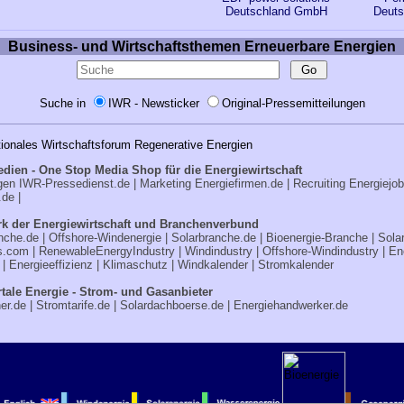
Deutschland GmbH
Deut
Business- und Wirtschaftsthemen Erneuerbare Energien
Suche in
IWR - Newsticker
Original-Pressemitteilungen
tionales Wirtschaftsforum Regenerative Energien
edien - One Stop Media Shop für die Energiewirtschaft
ngen
IWR-Pressedienst.de
| Marketing
Energiefirmen.de
| Recruiting
Energiejo
.de
|
k der Energiewirtschaft und Branchenverbund
nche.de
|
Offshore-Windenergie
|
Solarbranche.de
|
Bioenergie-Branche
|
Sola
s.com
|
RenewableEnergyIndustry
|
Windindustry
|
Offshore-Windindustry |
En
|
Energieeffizienz
|
Klimaschutz
|
Windkalender
|
Stromkalender
tale Energie - Strom- und Gasanbieter
er.de
|
Stromtarife.de
|
Solardachboerse.de
|
Energiehandwerker.de