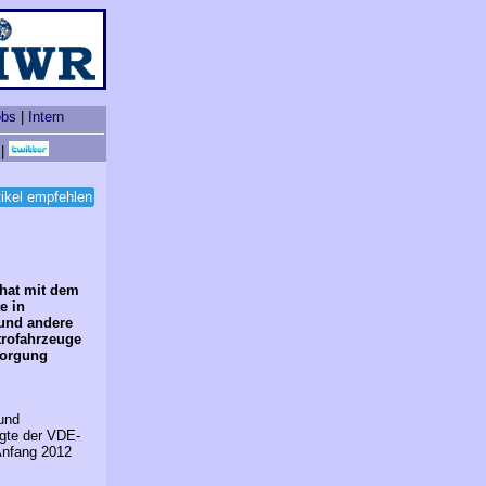
obs
|
Intern
|
tikel empfehlen
 hat mit dem
e in
 und andere
trofahrzeuge
sorgung
 und
agte der VDE-
Anfang 2012