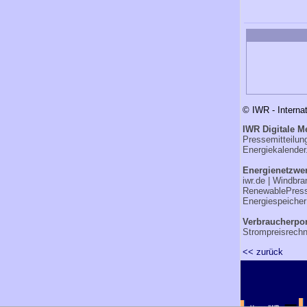
© IWR - Interna
IWR Digitale M
Pressemitteilu
Energiekalender
Energienetzwer
iwr.de
|
Windbra
RenewablePres
Energiespeicher
Verbraucherpor
Strompreisrechn
<< zurück