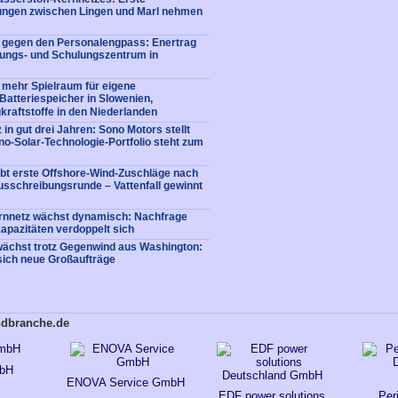
tungen zwischen Lingen und Marl nehmen
e gegen den Personalengpass: Enertrag
dungs- und Schulungszentrum in
 mehr Spielraum für eigene
: Batteriespeicher in Slowenien,
kraftstoffe in den Niederlanden
 in gut drei Jahren: Sono Motors stellt
no-Solar-Technologie-Portfolio steht zum
bt erste Offshore-Wind-Zuschläge nach
usschreibungsrunde – Vattenfall gewinnt
rnnetz wächst dynamisch: Nachfrage
apazitäten verdoppelt sich
ächst trotz Gegenwind aus Washington:
sich neue Großaufträge
ndbranche.de
mbH
ENOVA Service GmbH
EDF power solutions
Per