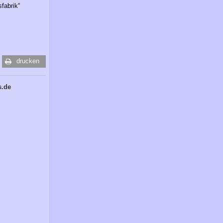
sfabrik“
drucken
s.de