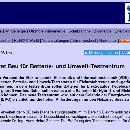
s |
Windenergie
|
Offshore Windenergie
|
Solarbranche
|
Bioenergie
|
Energiej
sletter
|
RENIXX World
|
Veranstaltungen
|
Stromwechsel
|
Newsletter
|
Meldung drucken
|
Ar
:03 Uhr
tet Bau für Batterie- und Umwelt-Testzentrum
er Verband der Elektrotechnik, Elektronik und Informationstechnik (VDE)
 ersten Batterie- und Umwelt-Testzentren für Elektrofahrzeuge und –gerät
onnen. In dem Testzentrum sollen Batterien für Elektroautos, Pedelecs
 geprüft werden. Dabei sollen nahezu alle Batterien für Hybrid- und Elek
en können. Das neue Testzentrum wird auf dem Gelände der Energiever
(EVO) errichtet, um die hohen Anforderungen an den Netzanschluss zu
.
 erweitert der VDE sein Dienstleistungsspektrum im Bereich Elektromobilität
ine Expertise in dieser für Deutschland so wichtigen Zukunftstechnologie“, s
tzende Dr.-Ing. Hans Heinz Zimmer. Die Eröffnung des Testzemtrums ist für 