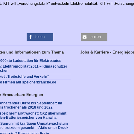
t: KIT will „Forschungsfabrik“ entwickeln Elektromobilität: KIT will „Forschung
teilen
mailen
ten und Informationen zum Thema
Jobs & Karriere - Energiejob
.000ste Ladestation für Elektroautos
n: Elektromobilität 2011 – Klimaschützer
icher
t „Treibstoffe und Verkehr“
nd Firmen auf speicherbranche.de
r Erneuerbare Energien
nhaltender Dürre bis September: Im
ls trockener als 2018 und 2022
iespeichermarkt wächst: OX2 übernimmt
en-Batteriespeicher von Hanwha
: Sunrun mit kräftigem Umsatzwachstum
e trotzdem gesenkt – Aktie unter Druck
sserstoff-Kernnetzes: Erste