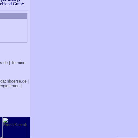
schland GmbH
bs.de
| Termine
rdachboerse.de
|
ergiefirmen
|