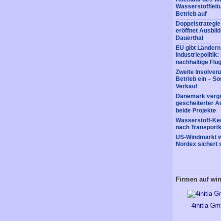
Wasserstofflei
Betrieb auf
Doppelstrategi
eröffnet Ausbil
Dauerthal
EU gibt Ländern
Industriepolitik
nachhaltige Flug
Zweite Insolvenz
Betrieb ein – So
Verkauf
Dänemark vergi
gescheiterter A
beide Projekte
Wasserstoff-Ke
nach Transportk
US-Windmarkt w
Nordex sichert 
Firmen auf wi
4initia G