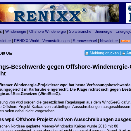
s |
Windenergie
|
Offshore Windenergie
|
Solarbranche
|
Bioenergie
|
Energiej
sletter
|
RENIXX World
|
Veranstaltungen
|
Stromwechsel
|
Newsletter
|
Meldung drucken
|
Ar
:40 Uhr
ngs-Beschwerde gegen Offshore-Windenergie-
cht
Bremer Windenergie-Projektierer wpd hat heute Verfassungsbeschwerde
ungsgericht in Karlsruhe eingereicht. Die Klage richtet sich gegen Be
gie-auf-See-Gesetzes (WindSeeG).
zung von wpd sorgen die gesetzlichen Regelungen aus dem WindSeeG dafür,
e Offshore-Projekt Kaikas von zukünftigen Ausschreibungen ausgeschlossen b
n seien dabei nicht vorgesehen.
s wpd-Offshore-Projekt wird von Ausschreibungen ausge
utschen Nordsee geplante Meeres-Windparks Kaikas wurde 2013 mit 80
nlagen genehmigt, kann aber derzeit nicht umgesetzt werden. Grund: Kaikas