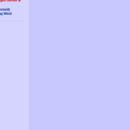
agen GmbH &
(m/w/d)
ng Wind