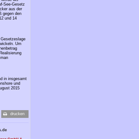
auf-See-Gesetz
cker aus der
oß gegen den
 12 und 14
e Gesetzeslage
twickeln. Um
onenbetrag
Realisierung
n man
nd in insgesamt
onshore und
August 2015
drucken
s.de