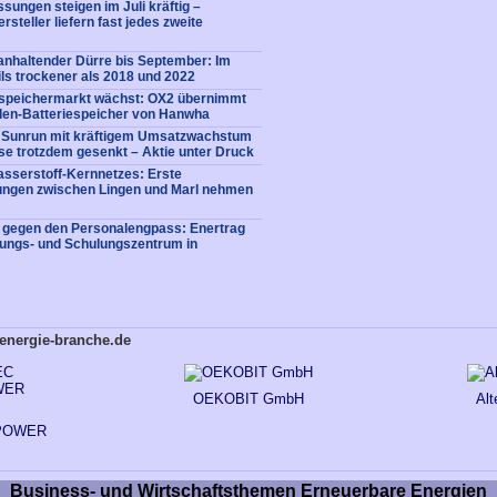
sungen steigen im Juli kräftig –
rsteller liefern fast jedes zweite
nhaltender Dürre bis September: Im
ls trockener als 2018 und 2022
iespeichermarkt wächst: OX2 übernimmt
en-Batteriespeicher von Hanwha
: Sunrun mit kräftigem Umsatzwachstum
e trotzdem gesenkt – Aktie unter Druck
sserstoff-Kernnetzes: Erste
tungen zwischen Lingen und Marl nehmen
e gegen den Personalengpass: Enertrag
dungs- und Schulungszentrum in
energie-branche.de
OEKOBIT GmbH
Al
POWER
Business- und Wirtschaftsthemen Erneuerbare Energien