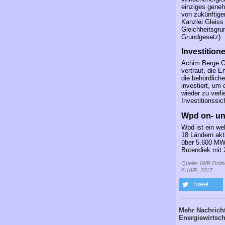
einziges geneh
von zukünftige
Kanzlei Gleiss
Gleichheitsgru
Grundgesetz).
Investition
Achim Berge Ol
vertraut, die 
die behördlich
investiert, um
wieder zu verl
Investitionssic
Wpd on- un
Wpd ist ein we
18 Ländern akt
über 5.600 MW 
Butendiek mit
Quelle: IWR Onlin
© IWR, 2017
tweet
Mehr Nachricht
Energiewirtsch