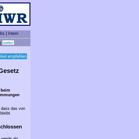
obs
|
Intern
|
tikel empfehlen
Gesetz
 beim
stimmungen
 dass das von
leibt.
schlossen
 werde als