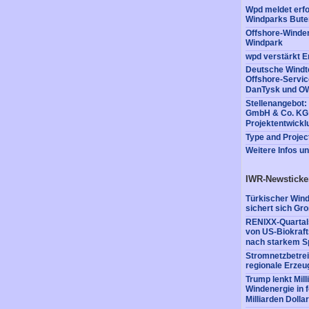
Wpd meldet erfo
Windparks Bute
Offshore-Winde
Windpark
wpd verstärkt 
Deutsche Windte
Offshore-Servic
DanTysk und O
Stellenangebot
GmbH & Co. KG s
Projektentwickl
Type and Projec
Weitere Infos u
IWR-Newsticke
Türkischer Win
sichert sich Gr
RENIXX-Quartals
von US-Biokraft
nach starkem S
Stromnetzbetrei
regionale Erzeu
Trump lenkt Mil
Windenergie in 
Milliarden Dollar