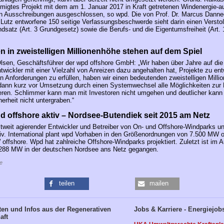
migtes Projekt mit dem am 1. Januar 2017 in Kraft getretenen Windenergie-
n Ausschreibungen ausgeschlossen, so wpd. Die von Prof. Dr. Marcus Danne
 Lutz entworfene 150 seitige Verfassungsbeschwerde sieht darin einen Verst
ndsatz (Art. 3 Grundgesetz) sowie die Berufs- und die Eigentumsfreiheit (Art.
en in zweistelligen Millionenhöhe stehen auf dem Spiel
sen, Geschäftsführer der wpd offshore GmbH: „Wir haben über Jahre auf di
Entwickler mit einer Vielzahl von Anreizen dazu angehalten hat, Projekte zu en
en Anforderungen zu erfüllen, haben wir einen bedeutenden zweistelligen Milli
 dann kurz vor Umsetzung durch einen Systemwechsel alle Möglichkeiten zur 
ieren. Schlimmer kann man mit Investoren nicht umgehen und deutlicher kan
herheit nicht untergraben.“
d offshore aktiv – Nordsee-Butendiek seit 2015 am Netz
ltweit agierender Entwickler und Betreiber von On- und Offshore-Windparks u
iv. International plant wpd Vorhaben in den Größenordnungen von 7.500 MW 
offshore. Wpd hat zahlreiche Offshore-Windparks projektiert. Zuletzt ist im 
 288 MW in der deutschen Nordsee ans Netz gegangen.
e
teilen
mailen
en und Infos aus der Regenerativen
Jobs & Karriere - Energiejob
aft