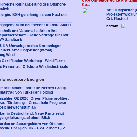
UKA Umweltgerechte Kraftanl
lgreiche Refinanzierung des Offshore-
Co...
ndiek
Abteilungsleiter 
Projektentwicklu
nergie: BSH genehmigt neuen Hochsee-
Ort: Rostock
Engagement im deutschen Offshore-Markt
Kontakt
chnik und Vattenfall stärken ihre
epartnerschaft – neue Verträge für OWP
WP Sandbank
: UKA Umweltgerechte Kraftanlagen
ucht Abteilungsleiter (m/w/d)
ung Wind
t Certification Workshop - Wind Farms
nd Firmen auf Offshore-Windindustrie.de
r Erneuerbare Energien
dmarkt nimmt Fahrt auf: Nordex Group
oßauftrag von Türkerler Holding
zahlen Q2 2026: Green Plains profitiert
stoffförderung – Ormat hebt Prognose
peicherwachstum an
ber in Deutschland: Neue Karte zeigt
gungsleistung auf einen Blick
liarden an Steuergeldern von Offshore-
fossile Energien um – RWE erhält 1,22