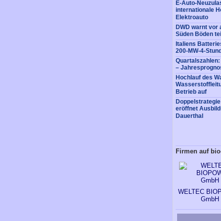
E-Auto-Neuzulas
internationale He
Elektroauto
DWD warnt vor a
Süden Böden tei
Italiens Batter
200-MW-4-Stund
Quartalszahlen
– Jahresprognos
Hochlauf des Wa
Wasserstofflei
Betrieb auf
Doppelstrategi
eröffnet Ausbil
Dauerthal
Firmen auf bio
WELTEC BIO
GmbH