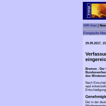
IWR-Start
| New
Energiejobs-New
29.09.2017, 15
Verfassu
eingerei
Bremen - Der 
Bundesverfass
des Windener
Nach Einschät
wpd entwickelt
Entschädigunge
Genehmigte
Der in der de
Windenenergiea