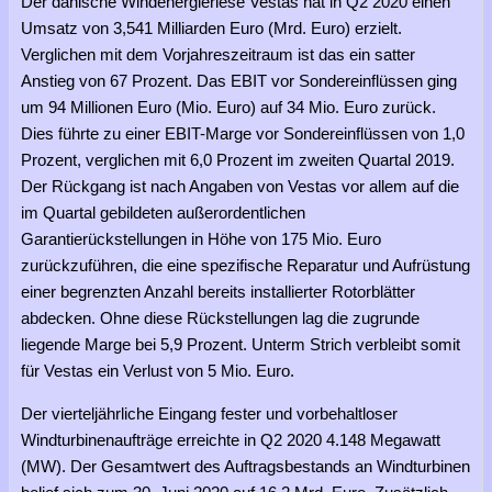
Der dänische Windenergieriese Vestas hat in Q2 2020 einen
Umsatz von 3,541 Milliarden Euro (Mrd. Euro) erzielt.
Verglichen mit dem Vorjahreszeitraum ist das ein satter
Anstieg von 67 Prozent. Das EBIT vor Sondereinflüssen ging
um 94 Millionen Euro (Mio. Euro) auf 34 Mio. Euro zurück.
Dies führte zu einer EBIT-Marge vor Sondereinflüssen von 1,0
Prozent, verglichen mit 6,0 Prozent im zweiten Quartal 2019.
Der Rückgang ist nach Angaben von Vestas vor allem auf die
im Quartal gebildeten außerordentlichen
Garantierückstellungen in Höhe von 175 Mio. Euro
zurückzuführen, die eine spezifische Reparatur und Aufrüstung
einer begrenzten Anzahl bereits installierter Rotorblätter
abdecken. Ohne diese Rückstellungen lag die zugrunde
liegende Marge bei 5,9 Prozent. Unterm Strich verbleibt somit
für Vestas ein Verlust von 5 Mio. Euro.
Der vierteljährliche Eingang fester und vorbehaltloser
Windturbinenaufträge erreichte in Q2 2020 4.148 Megawatt
(MW). Der Gesamtwert des Auftragsbestands an Windturbinen