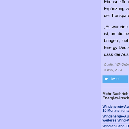
Ebenso könnt
Ergänzung vo
der Transpar
„Es war ein 
ist, um die b
bringen“, zie
Energy Deuts
dass der Aust
Quelle: IWR Onlin
© IWR, 2024
tweet
Mehr Nachricht
Energiewirtsch
Windenergie-Au
10 Monaten unte
Windenergie-Aus
weiteres Wind-P
Wind an Land: D