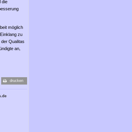
 die
besserung
beit möglich
 Einklang zu
 der Qualitas
ündigte an,
drucken
s.de