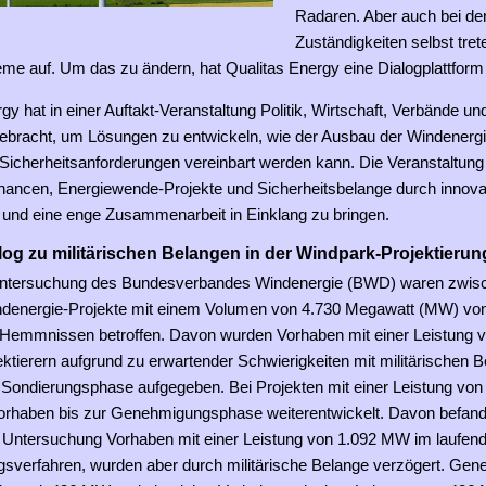
Radaren. Aber auch bei de
Zuständigkeiten selbst tre
me auf. Um das zu ändern, hat Qualitas Energy eine Dialogplattform in
gy hat in einer Auftakt-Veranstaltung Politik, Wirtschaft, Verbände und
gebracht, um Lösungen zu entwickeln, wie der Ausbau der Windenergi
 Sicherheitsanforderungen vereinbart werden kann. Die Veranstaltung 
hancen, Energiewende-Projekte und Sicherheitsbelange durch innova
 und eine enge Zusammenarbeit in Einklang zu bringen.
log zu militärischen Belangen in der Windpark-Projektierun
Untersuchung des Bundesverbandes Windenergie (BWD) waren zwis
denergie-Projekte mit einem Volumen von 4.730 Megawatt (MW) vo
n Hemmnissen betroffen. Davon wurden Vorhaben mit einer Leistung
ktierern aufgrund zu erwartender Schwierigkeiten mit militärischen 
er Sondierungsphase aufgegeben. Bei Projekten mit einer Leistung v
orhaben bis zur Genehmigungsphase weiterentwickelt. Davon befan
r Untersuchung Vorhaben mit einer Leistung von 1.092 MW im laufen
verfahren, wurden aber durch militärische Belange verzögert. Gen