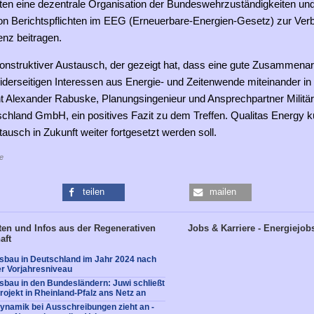
en eine dezentrale Organisation der Bundeswehrzuständigkeiten und
n Berichtspflichten im EEG (Erneuerbare-Energien-Gesetz) zur Ver
enz beitragen.
konstruktiver Austausch, der gezeigt hat, dass eine gute Zusammenar
eiderseitigen Interessen aus Energie- und Zeitenwende miteinander in
ht Alexander Rabuske, Planungsingenieur und Ansprechpartner Militär
chland GmbH, ein positives Fazit zu dem Treffen. Qualitas Energy k
ausch in Zukunft weiter fortgesetzt werden soll.
e
teilen
mailen
en und Infos aus der Regenerativen
Jobs & Karriere - Energiejob
aft
sbau in Deutschland im Jahr 2024 nach
r Vorjahresniveau
bau in den Bundesländern: Juwi schließt
rojekt in Rheinland-Pfalz ans Netz an
ynamik bei Ausschreibungen zieht an -