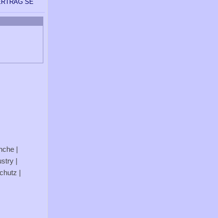
ERTRAG SE
anche
|
stry
|
chutz
|