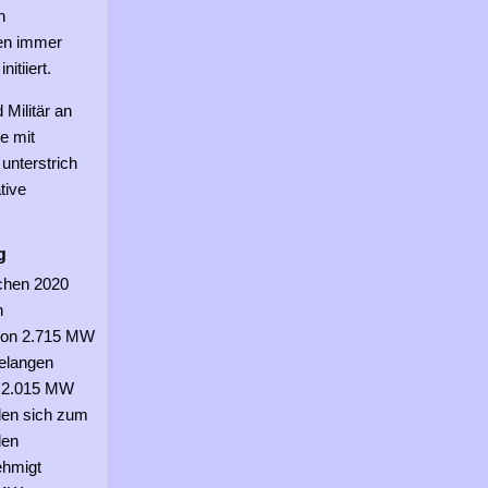
n
ten immer
itiiert.
 Militär an
e mit
unterstrich
tive
g
chen 2020
n
 von 2.715 MW
Belangen
on 2.015 MW
den sich zum
den
ehmigt