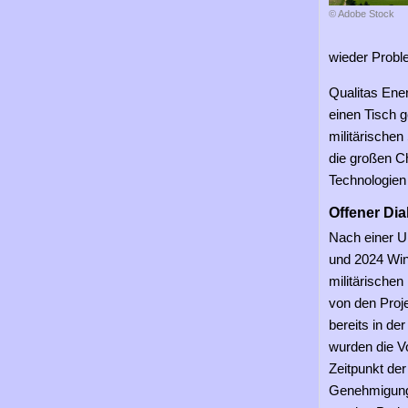
© Adobe Stock
wieder Proble
Qualitas Ener
einen Tisch 
militärischen
die großen C
Technologien
Offener Dia
Nach einer 
und 2024 Win
militärische
von den Proje
bereits in d
wurden die V
Zeitpunkt de
Genehmigungs