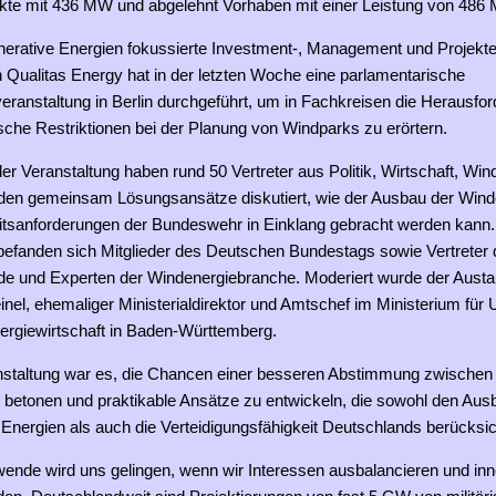
kte mit 436 MW und abgelehnt Vorhaben mit einer Leistung von 486
nerative Energien fokussierte Investment-, Management und Projekt
Qualitas Energy hat in der letzten Woche eine parlamentarische
eranstaltung in Berlin durchgeführt, um in Fachkreisen die Herausfo
ische Restriktionen bei der Planung von Windparks zu erörtern.
 Veranstaltung haben rund 50 Vertreter aus Politik, Wirtschaft, Win
nden gemeinsam Lösungsansätze diskutiert, wie der Ausbau der Wind
itsanforderungen der Bundeswehr in Einklang gebracht werden kann.
befanden sich Mitglieder des Deutschen Bundestags sowie Vertreter 
nde und Experten der Windenergiebranche. Moderiert wurde der Aust
nel, ehemaliger Ministerialdirektor und Amtschef im Ministerium für
ergiewirtschaft in Baden-Württemberg.
anstaltung war es, die Chancen einer besseren Abstimmung zwischen
u betonen und praktikable Ansätze zu entwickeln, die sowohl den Aus
Energien als auch die Verteidigungsfähigkeit Deutschlands berücksic
wende wird uns gelingen, wenn wir Interessen ausbalancieren und inn