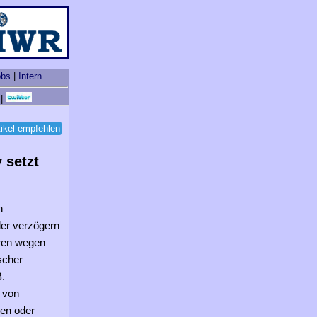
obs
|
Intern
|
tikel empfehlen
 setzt
n
der verzögern
ren wegen
scher
.
 von
ken oder