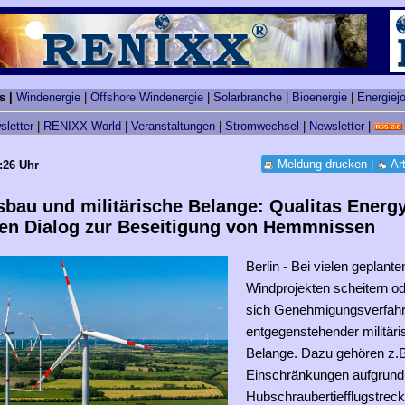
s |
Windenergie
|
Offshore Windenergie
|
Solarbranche
|
Bioenergie
|
Energiej
sletter
|
RENIXX World
|
Veranstaltungen
|
Stromwechsel
|
Newsletter
|
Meldung drucken
|
Ar
:26 Uhr
bau und militärische Belange: Qualitas Energy
nen Dialog zur Beseitigung von Hemmnissen
Berlin - Bei vielen geplante
Windprojekten scheitern o
sich Genehmigungsverfah
entgegenstehender militäri
Belange. Dazu gehören z.B
Einschränkungen aufgrund
Hubschraubertiefflugstrec