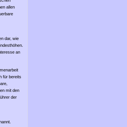
ischen
hen allen
uerbare
n dar, wie
indesthöhen.
Interesse an
mmenarbeit
 für bereits
are,
en mit den
ührer der
nannt.