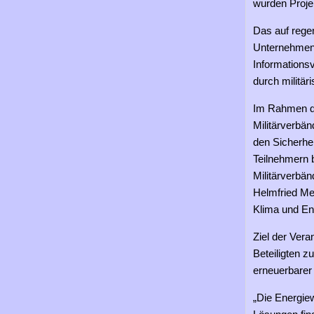
wurden Proje
Das auf rege
Unternehmen 
Informationsv
durch militär
Im Rahmen der
Militärverbä
den Sicherhe
Teilnehmern 
Militärverbä
Helmfried Mei
Klima und En
Ziel der Ver
Beteiligten z
erneuerbarer 
„Die Energie