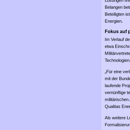
Lösungen fin
Belangen betr
Beteiligten 
Energien.
Fokus auf 
Im Verlauf de
etwa Einschr
Militärvertre
Technologien
„Für eine ve
mit der Bunde
laufende Proj
vernünftige 
militärischen
Qualitas En
Als weitere 
Formalisieru