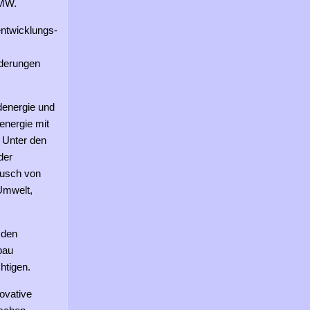
 MW.
entwicklungs-
rderungen
denergie und
energie mit
 Unter den
der
ausch von
 Umwelt,
 den
bau
htigen.
ovative