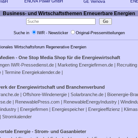
ENOVA Power GmbH
EN
mbH
GE Vernova
Business- und Wirtschaftsthemen Erneuerbare Energien
Suche in
IWR - Newsticker
Original-Pressemitteilungen
tionales Wirtschaftsforum Regenerative Energien
Medien - One Stop Media Shop für die Energiewirtschaft
ungen
IWR-Pressedienst.de
| Marketing
Energiefirmen.de
| Recruiting
e
| Termine
Energiekalender.de
|
erk der Energiewirtschaft und Branchenverbund
ranche.de
|
Offshore-Windenergie
|
Solarbranche.de
|
Bioenergie-Br
rse.de
|
RenewablePress.com
|
RenewableEnergyIndustry
|
Windindu
industry |
Energiefirmen
|
Energiespeicher
|
Energieeffizienz
|
Klimas
|
Stromkalender
ortale Energie - Strom- und Gasanbieter