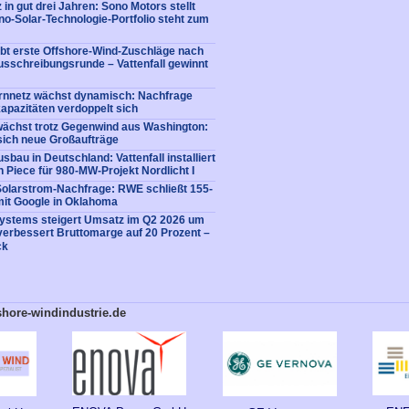
 in gut drei Jahren: Sono Motors stellt
no-Solar-Technologie-Portfolio steht zum
bt erste Offshore-Wind-Zuschläge nach
usschreibungsrunde – Vattenfall gewinnt
rnnetz wächst dynamisch: Nachfrage
apazitäten verdoppelt sich
ächst trotz Gegenwind aus Washington:
sich neue Großaufträge
bau in Deutschland: Vattenfall installiert
n Piece für 980-MW-Projekt Nordlicht I
Solarstrom-Nachfrage: RWE schließt 155-
it Google in Oklahoma
Systems steigert Umsatz im Q2 2026 um
verbessert Bruttomarge auf 20 Prozent –
ck
shore-windindustrie.de