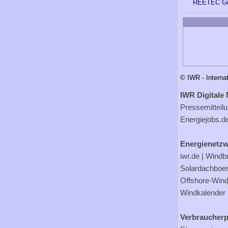
REETEC G
© IWR - Interna
IWR Digitale 
Pressemitteil
Energiejobs.d
Energienetzw
iwr.de
|
Windb
Solardachboe
Offshore-Wind
Windkalender
Verbraucherp