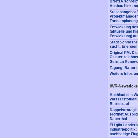
BNetzA schreibt
Ausbau hinkt no
Stellenangebot 
Projektmanager:
Trassenplanung
Entwicklung de
(aktuelle und h
Entwicklung) au
Stadt Schrieshe
sucht: Energie
Original PM: Di
Cluster zeichne
German Renewa
Tagung: Batter
Weitere Infos u
IWR-Newsticke
Hochlauf des Wa
Wasserstofflei
Betrieb auf
Doppelstrategi
eröffnet Ausbil
Dauerthal
EU gibt Ländern
Industriepolitik
nachhaltige Flug