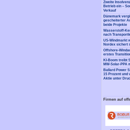
Zweite Insolvenz
Betrieb ein – So
Verkauf
Dänemark vergi
gescheiterter A
beide Projekte
Wasserstoff-Ke
nach Transportk
US-Windmarkt w
Nordex sichert 
Offshore-Windaus
erstes Transitio
KI-Boom treibt 
MW-Solar-PPA m
Ballard Power 
15 Prozent und 
Aktie unter Dru
Firmen auf off