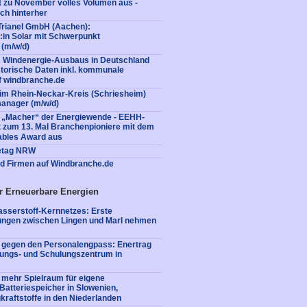
 zu November volles Volumen aus -
ch hinterher
Trianel GmbH (Aachen):
in Solar mit Schwerpunkt
 (m/w/d)
s Windenergie-Ausbaus in Deutschland
istorische Daten inkl. kommunale
f windbranche.de
im Rhein-Neckar-Kreis (Schriesheim)
manager (m/w/d)
e „Macher“ der Energiewende - EEHH-
t zum 13. Mal Branchenpioniere mit dem
bles Award aus
ietag NRW
nd Firmen auf Windbranche.de
r Erneuerbare Energien
sserstoff-Kernnetzes: Erste
tungen zwischen Lingen und Marl nehmen
e gegen den Personalengpass: Enertrag
dungs- und Schulungszentrum in
 mehr Spielraum für eigene
: Batteriespeicher in Slowenien,
kraftstoffe in den Niederlanden