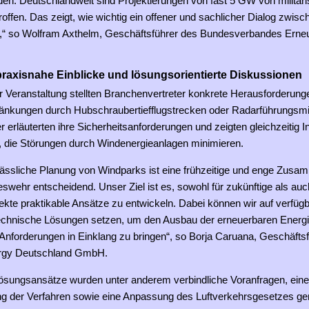
den. Deutschlandweit sind Projektierungen von fast 5 GW von militär
offen. Das zeigt, wie wichtig ein offener und sachlicher Dialog zwisc
ist,“ so Wolfram Axthelm, Geschäftsführer des Bundesverbandes Erne
praxisnahe Einblicke und lösungsorientierte Diskussionen
r Veranstaltung stellten Branchenvertreter konkrete Herausforderunge
änkungen durch Hubschraubertiefflugstrecken oder Radarführungsm
ter erläuterten ihre Sicherheitsanforderungen und zeigten gleichzeitig 
, die Störungen durch Windenergieanlagen minimieren.
rlässliche Planung von Windparks ist eine frühzeitige und enge Zusa
swehr entscheidend. Unser Ziel ist es, sowohl für zukünftige als auch
ekte praktikable Ansätze zu entwickeln. Dabei können wir auf verfügb
technische Lösungen setzen, um den Ausbau der erneuerbaren Energi
 Anforderungen in Einklang zu bringen“, so Borja Caruana, Geschäftsf
ergy Deutschland GmbH.
Lösungsansätze wurden unter anderem verbindliche Voranfragen, eine
ng der Verfahren sowie eine Anpassung des Luftverkehrsgesetzes ge