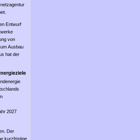
netzagentur
et.
en Entwurf
twerke
sung von
0 zum Ausbau
us hat der
nergieziele
indenergie
tschlands
im
ahr 2027
en. Der
e kurzfristige