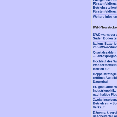
Fürstenfeldbruck
Betriebsstellenl
Fürstenfeldbruc
Weitere Infos u
IWR-Newsticke
DWD warnt vor a
Süden Böden tei
Italiens Batter
200-MW-4-Stund
Quartalszahlen
– Jahresprognos
Hochlauf des Wa
Wasserstofflei
Betrieb auf
Doppelstrategi
eröffnet Ausbil
Dauerthal
EU gibt Ländern
Industriepolitik
nachhaltige Flug
Zweite Insolvenz
Betrieb ein – So
Verkauf
Dänemark vergi
gescheiterter A