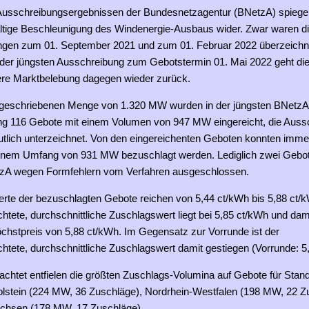
Ausschreibungsergebnissen der Bundesnetzagentur (BNetzA) spiegelt
ltige Beschleunigung des Windenergie-Ausbaus wider. Zwar waren d
gen zum 01. September 2021 und zum 01. Februar 2022 überzeichne
der jüngsten Ausschreibung zum Gebotstermin 01. Mai 2022 geht di
tere Marktbelebung dagegen wieder zurück.
sgeschriebenen Menge von 1.320 MW wurden in der jüngsten BNetzA
g 116 Gebote mit einem Volumen von 947 MW eingereicht, die Auss
utlich unterzeichnet. Von den eingereichenten Geboten konnten imme
inem Umfang von 931 MW bezuschlagt werden. Lediglich zwei Gebo
zA wegen Formfehlern vom Verfahren ausgeschlossen.
rte der bezuschlagten Gebote reichen von 5,44 ct/kWh bis 5,88 ct/
tete, durchschnittliche Zuschlagswert liegt bei 5,85 ct/kWh und dam
chstpreis von 5,88 ct/kWh. Im Gegensatz zur Vorrunde ist der
tete, durchschnittliche Zuschlagswert damit gestiegen (Vorrunde: 5
achtet entfielen die größten Zuschlags-Volumina auf Gebote für Stand
lstein (224 MW, 36 Zuschläge), Nordrhein-Westfalen (198 MW, 22 Z
chsen (178 MW, 17 Zuschläge).