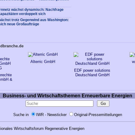
rnnetz wächst dynamisch: Nachfrage
apazitäten verdoppelt sich
ächst trotz Gegenwind aus Washington:
sich neue Großaufträge
ndbranche.de
Alterric GmbH
w
EDF power solutions
rechte
Deutschland GmbH
 GmbH &
Business- und Wirtschaftsthemen Erneuerbare Energien
Suche in
IWR - Newsticker
Original-Pressemitteilungen
tionales Wirtschaftsforum Regenerative Energien