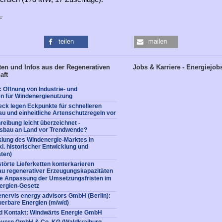
e
teilen
mailen
en und Infos aus der Regenerativen
Jobs & Karriere - Energiejob
aft
Öffnung von Industrie- und
n für Windenergienutzung
ck legen Eckpunkte für schnelleren
u und einheitliche Artenschutzregeln vor
eibung leicht überzeichnet -
sbau an Land vor Trendwende?
klung des Windenergie-Marktes in
l. historischer Entwicklung und
ten)
störte Lieferketten konterkarieren
au regenerativer Erzeugungskapazitäten
ie Anpassung der Umsetzungsfristen im
ergien-Gesetz
enervis energy advisors GmbH (Berlin):
uerbare Energien (m/w/d)
nd Kontakt: Windwärts Energie GmbH
ayern GmbH & Co. KG (Waldkraiburg,