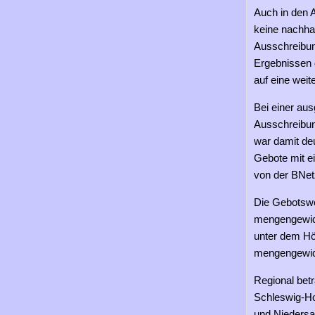
Auch in den 
keine nachha
Ausschreibun
Ergebnissen 
auf eine wei
Bei einer au
Ausschreibun
war damit de
Gebote mit e
von der BNet
Die Gebotswe
mengengewich
unter dem Hö
mengengewich
Regional betr
Schleswig-Ho
und Niedersa