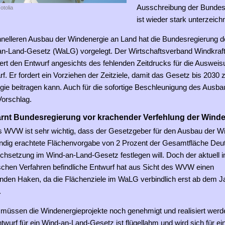
Ausschreibung der Bundes
otolia
ist wieder stark unterzeichn
hnelleren Ausbau der Windenergie an Land hat die Bundesregierung d
-an-Land-Gesetz (WaLG) vorgelegt. Der Wirtschaftsverband Windkraf
iert den Entwurf angesichts des fehlenden Zeitdrucks für die Auswei
f. Er fordert ein Vorziehen der Zeitziele, damit das Gesetz bis 203
gie beitragen kann. Auch für die sofortige Beschleunigung des Ausba
orschlag.
rnt Bundesregierung vor krachender Verfehlung der Winde
s WVW ist sehr wichtig, dass der Gesetzgeber für den Ausbau der W
endig erachtete Flächenvorgabe von 2 Prozent der Gesamtfläche Deu
urchsetzung im Wind-an-Land-Gesetz festlegen will. Doch der aktuell 
schen Verfahren befindliche Entwurf hat aus Sicht des WVW einen
den Haken, da die Flächenziele im WaLG verbindlich erst ab dem J
.
müssen die Windenergieprojekte noch genehmigt und realisiert werd
twurf für ein Wind-an-Land-Gesetz ist flügellahm und wird sich für ein