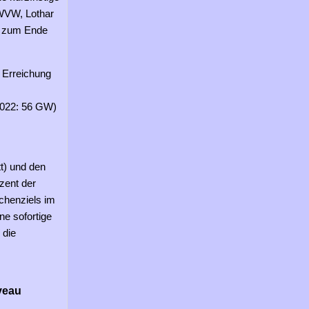
 WVW, Lothar
st zum Ende
 Erreichung
2022: 56 GW)
tt) und den
zent der
chenziels im
ne sofortige
 die
veau