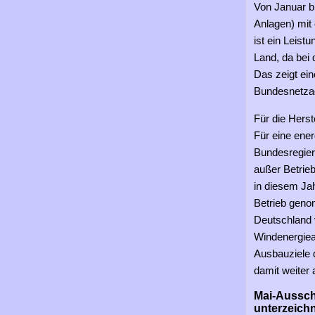
Von Januar b
Anlagen) mit
ist ein Leist
Land, da bei 
Das zeigt ei
Bundesnetzag
Für die Herst
Für eine ener
Bundesregieru
außer Betrie
in diesem Ja
Betrieb geno
Deutschland 
Windenergiea
Ausbauziele 
damit weiter 
Mai-Aussch
unterzeich