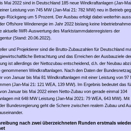
is Mai 2022 sind in Deutschland 185 neue Windkraftanlagen (Jan-Mai
 einer Leistung von 745 MW (Jan-Mai 21: 782 MW) neu in Betrieb ge
ungs-Rückgang um 5 Prozent. Der Ausbau erfolgt dabei weiterhin auss
der Offshore Windenergie im Jahr 2022 bislang keine Inbetriebnahmen 
ne aktuelle IWR-Auswertung des Marktstammdatenregisters der
entur (Stand: 20.06.2022).
eller und Projektierer sind die Brutto-Zubauzahlen für Deutschland ma
giewirtschaftliche Betrachtung und das Erreichen der Ausbauziele de
ng ist allerdings der Nettozubau entscheidend, d.h. der Neubau abzü
b genommenen Windkraftanlagen. Nach den Daten der Bundesnetzag
hr von Januar bis Mai 81 Windkraftanlagen mit einer Leistung von 9
mmen (Jan-Mai 21: 121 WEA, 139 MW). Im Ergebnis bedeutet das fü
von Januar bis Mai 2022 einen Netto-Zubau von gerade einmal 104
nlagen mit 648 MW Leistung (Jan-Mai 2021: 79 WEA, 643 MW). Mit B
der Bundesregierung geht die Schere zwischen realem Zubau und Au
auseinander.
reibung nach zwei überzeichneten Runden erstmals wiede
net