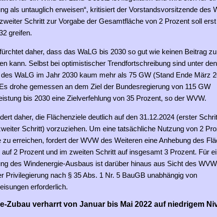
g als untauglich erweisen“, kritisiert der Vorstandsvorsitzende des
 zweiter Schritt zur Vorgabe der Gesamtfläche von 2 Prozent soll er
2 greifen.
rchtet daher, dass das WaLG bis 2030 so gut wie keinen Beitrag zu
sten kann. Selbst bei optimistischer Trendfortschreibung sind unter den
 des WaLG im Jahr 2030 kaum mehr als 75 GW (Stand Ende März 
 Es drohe gemessen an dem Ziel der Bundesregierung von 115 GW
eistung bis 2030 eine Zielverfehlung von 35 Prozent, so der WVW.
rt daher, die Flächenziele deutlich auf den 31.12.2024 (erster Schri
weiter Schritt) vorzuziehen. Um eine tatsächliche Nutzung von 2 Pro
 zu erreichen, fordert der WVW des Weiteren eine Anhebung des Flä
t auf 2 Prozent und im zweiten Schritt auf insgesamt 3 Prozent. Für ei
ng des Windenergie-Ausbaus ist darüber hinaus aus Sicht des WVW
er Privilegierung nach § 35 Abs. 1 Nr. 5 BauGB unabhängig von
isungen erforderlich.
e-Zubau verharrt von Januar bis Mai 2022 auf niedrigem Ni