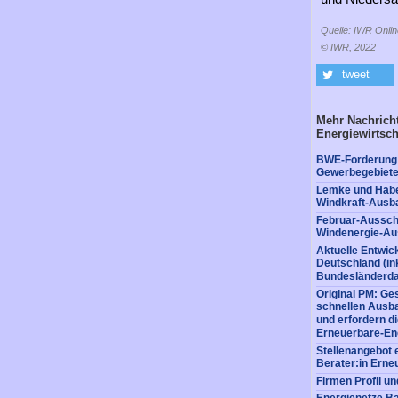
Quelle: IWR Onlin
© IWR, 2022
tweet
Mehr Nachricht
Energiewirtsch
BWE-Forderung: 
Gewerbegebiete
Lemke und Habe
Windkraft-Ausba
Februar-Ausschr
Windenergie-Au
Aktuelle Entwic
Deutschland (ink
Bundesländerda
Original PM: Ge
schnellen Ausb
und erfordern d
Erneuerbare-En
Stellenangebot 
Berater:in Erne
Firmen Profil u
Energienetze B