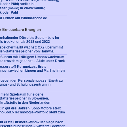
 oder Pähl) stellt ein:
eiter (m/w/d) in Waldkraiburg,
k oder Pähl
nd Firmen auf Windbranche.de
r Erneuerbare Energien
nhaltender Dürre bis September: Im
ls trockener als 2018 und 2022
iespeichermarkt wächst: OX2 übernimmt
en-Batteriespeicher von Hanwha
: Sunrun mit kräftigem Umsatzwachstum
e trotzdem gesenkt – Aktie unter Druck
sserstoff-Kernnetzes: Erste
tungen zwischen Lingen und Marl nehmen
e gegen den Personalengpass: Enertrag
dungs- und Schulungszentrum in
 mehr Spielraum für eigene
: Batteriespeicher in Slowenien,
kraftstoffe in den Niederlanden
 in gut drei Jahren: Sono Motors stellt
no-Solar-Technologie-Portfolio steht zum
bt erste Offshore-Wind-Zuschläge nach
usschreibungsrunde – Vattenfall gewinnt