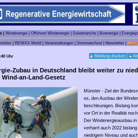
s |
Windenergie
|
Offshore Windenergie
|
Solarbranche
|
Bioenergie
|
Energiej
sletter
|
RENIXX World
|
Veranstaltungen
|
Stromwechsel
|
Newsletter
|
Meldung drucken
|
Ar
:40 Uhr
gie-Zubau in Deutschland bleibt weiter zu nied
m Wind-an-Land-Gesetz
Münster - Ziel der Bundesr
es, den Ausbau der Winden
beschleunigen. Bislang k
vor Ort in der Realität noch
Der Windenergieausbau in
verharrt auch 2022 bislang
niedrigem Niveau und auch