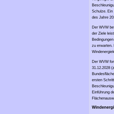
Beschleunigun
Schulze. Ein
des Jahre 203
Der WVW befü
der Ziele lei
Bedingungen
zu erwarten.
Windenergiel
Der WVW forde
31.12.2028 (z
Bundesfläche
ersten Schrit
Beschleunigu
Einführung d
Flächenauswe
Windenergi