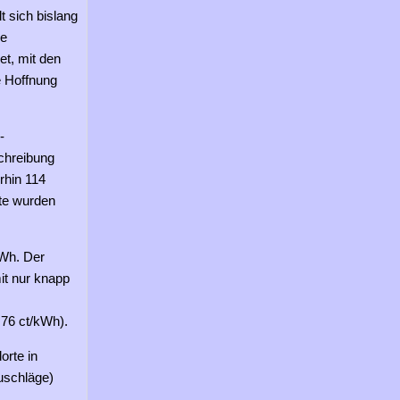
 sich bislang
ie
t, mit den
e Hoffnung
-
chreibung
rhin 114
te wurden
kWh. Der
it nur knapp
,76 ct/kWh).
orte in
uschläge)