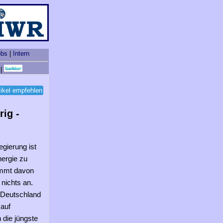
obs
|
Intern
|
tikel empfehlen
rig -
egierung ist
ergie zu
ommt davon
 nichts an.
 Deutschland
 auf
 die jüngste