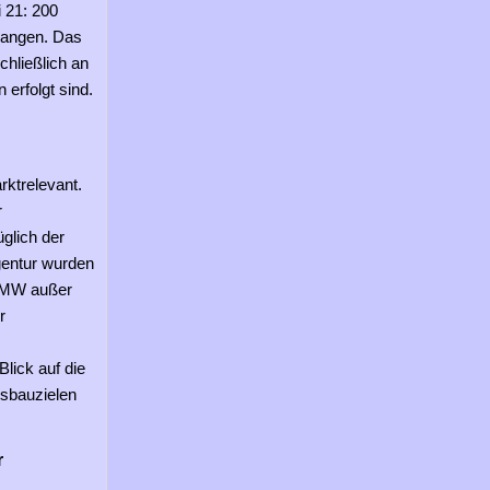
 21: 200
gangen. Das
chließlich an
erfolgt sind.
rktrelevant.
r
glich der
entur wurden
7 MW außer
r
lick auf die
sbauzielen
r