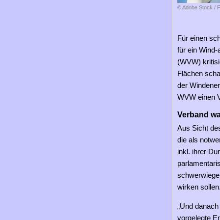
© Adobe Stock / F
Für einen sc
für ein Wind
(WVW) kritis
Flächen schar
der Windener
WVW einen V
Verband wa
Aus Sicht de
die als notw
inkl. ihrer D
parlamentari
schwerwiegen
wirken sollen
„Und danach 
vorgelegte En