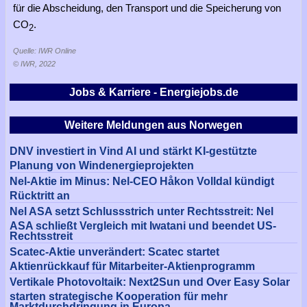
für die Abscheidung, den Transport und die Speicherung von
CO
.
2
Quelle: IWR Online
© IWR, 2022
Jobs & Karriere - Energiejobs.de
Weitere Meldungen aus Norwegen
DNV investiert in Vind AI und stärkt KI-gestützte
Planung von Windenergieprojekten
Nel-Aktie im Minus: Nel-CEO Håkon Volldal kündigt
Rücktritt an
Nel ASA setzt Schlussstrich unter Rechtsstreit: Nel
ASA schließt Vergleich mit Iwatani und beendet US-
Rechtsstreit
Scatec-Aktie unverändert: Scatec startet
Aktienrückkauf für Mitarbeiter-Aktienprogramm
Vertikale Photovoltaik: Next2Sun und Over Easy Solar
starten strategische Kooperation für mehr
Marktdurchdringung in Europa