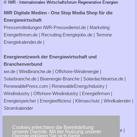
© IWR - Internationales Wirtschaftsforum Regenerative Energien
IWR Digitale Medien - One Stop Media Shop für die
Energiewirtschaft
Pressemitteilungen
IWR-Pressedienst.de
| Marketing
Energiefirmen.de
| Recruiting
Energiejobs.de
| Termine
Energiekalender.de
|
Energienetzwerk der Energiewirtschaft und
Branchenverbund
iwr.de
|
Windbranche.de
|
Offshore-Windenergie
|
Solarbranche.de
|
Bioenergie-Branche
|
Solardachboerse.de
|
RenewablePress.com
|
RenewableEnergyIndustry
|
Windindustry
|
Offshore-Windindustry |
Energiefirmen
|
Energiespeicher
|
Energieeffizienz
|
Klimaschutz
|
Windkalender
|
Stromkalender
Verbraucherportale Energie - Strom- und Gasanbieter
Cookies erleichtern die Bereitstellung
Strompreisrechner.de
|
Stromtarife.de
|
Solardachboerse.de
|
unserer Dienste. Mit der Nutzung unserer
Dienste erklären Sie sich damit