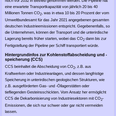
noch vor 2032 in Betrieb genommen werden. Die Pipeline hat
eine erwartete Transportkapazität von jährlich 20 bis 40
Millionen Tonnen CO
, was in etwa 10 bis 20 Prozent der vom
2
Umweltbundesamt für das Jahr 2021 angegebenen gesamten
deutschen Industrieemissionen entspricht. Gegebenenfalls, so
die Unternehmen, können der Transport und die unterirdische
Lagerung bereits früher starten, wobei das CO
dann bis zur
2
Fertigstellung der Pipeline per Schiff transportiert würde.
Hintergrundinfos zur Kohlenstoffabscheidung und -
speicherung (CCS)
CCS beinhaltet die Abscheidung von CO
, z.B. aus
2
Kraftwerken oder Industrieanlagen, und dessen langfristige
Speicherung in unterirdischen geologischen Strukturen, wie
z.B. ausgeförderten Gas- und -Öllagerstätten oder
tiefliegenden Gesteinsschickten. Vom Ansatz her ermöglicht
CCS die Dekarbonisierung von Industriesektoren mit CO
-
2
Emissionen, die sich nur schwer oder gar nicht vermeiden
lassen.