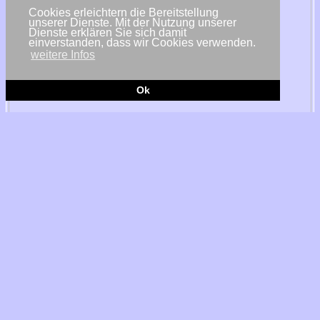
Cookies erleichtern die Bereitstellung
unserer Dienste. Mit der Nutzung unserer
Dienste erklären Sie sich damit
einverstanden, dass wir Cookies verwenden.
weitere Infos
Ok
© Mohssen Assanimoghaddam