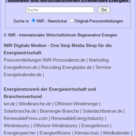
Business- und Wirtschaftsthemen Erneuerbare Energien
Suche in
IWR - Newsticker
Original-Pressemitteilungen
© IWR - Internationales Wirtschaftsforum Regenerative Energien
IWR Digitale Medien - One Stop Media Shop für die
Energiewirtschaft
Pressemitteilungen
IWR-Pressedienst.de
| Marketing
Energiefirmen.de
| Recruiting
Energiejobs.de
| Termine
Energiekalender.de
|
Energienetzwerk der Energiewirtschaft und
Branchenverbund
iwr.de
|
Windbranche.de
|
Offshore-Windenergie
|
Solarbranche.de
|
Bioenergie-Branche
|
Solardachboerse.de
|
RenewablePress.com
|
RenewableEnergyIndustry
|
Windindustry
|
Offshore-Windindustry |
Energiefirmen
|
Energiespeicher
|
Energieeffizienz
|
Klimaschutz
|
Windkalender
|