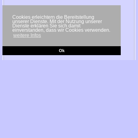
Cookies erleichtern die Bereitstellung
unserer Dienste. Mit der Nutzung unserer
Dienste erklären Sie sich damit
einverstanden, dass wir Cookies verwenden.
weitere Infos
Ok
© Encavis