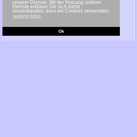
unserer Dienste. Mit der Nutzung unserer
Dienste erklären Sie sich damit
einverstanden, dass wir Cookies verwenden.
weitere Infos
Ok
© Adobe Stock
Varel – Vor dem Hintergrund eines starken Ausbaus der