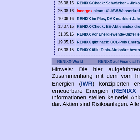
26.08.16
RENIXX-Check: Schwächer – Jinko
25.08.16
Innergex
nimmt 41-MW-Wasserkraft
10.08.16
RENIXX im Plus, DAX markiert Jahr
13.07.16
RENIXX-Check: EE-Aktienindex dreh
31.05.16
RENIXX vor Energiewende-Gipfel le
19.05.16
RENIXX gibt nach: GCL-Poly Energ
06.08.15
RENIXX fällt: Tesla-Aktionäre best
RENIXX-World
RENIXX auf Financial T
Hinweis: Die hier aufgeführt
Zusammenhang mit dem vom Inter
IWR
Energien (
) konzipierten e
RENIXX
erneuerbare Energien (
=
Informationen stellen keinerlei 
dar. Aktien sind Risikoanlagen. Al