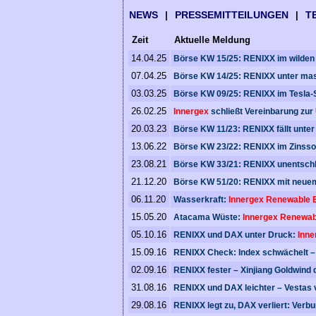
NEWS
PRESSEMITTEILUNGEN
T
|
|
Zeit
Aktuelle Meldung
14.04.25
Börse KW 15/25: RENIXX im wilden 
07.04.25
Börse KW 14/25: RENIXX unter mas
03.03.25
Börse KW 09/25: RENIXX im Tesla-S
26.02.25
Innergex
schließt Vereinbarung z
20.03.23
Börse KW 11/23: RENIXX fällt unter
13.06.22
Börse KW 23/22: RENIXX im Zinssog 
23.08.21
Börse KW 33/21: RENIXX unentschlo
21.12.20
Börse KW 51/20: RENIXX mit neuem
06.11.20
Wasserkraft:
Innergex
Renewable 
15.05.20
Atacama Wüste:
Innergex
Renewab
05.10.16
RENIXX und DAX unter Druck:
Inne
15.09.16
RENIXX Check: Index schwächelt –
02.09.16
RENIXX fester – Xinjiang Goldwind 
31.08.16
RENIXX und DAX leichter – Vestas 
29.08.16
RENIXX legt zu, DAX verliert: Verb