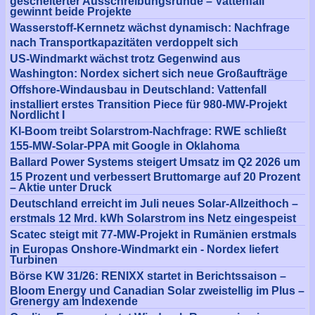
gescheiterter Ausschreibungsrunde – Vattenfall
gewinnt beide Projekte
Wasserstoff-Kernnetz wächst dynamisch: Nachfrage
nach Transportkapazitäten verdoppelt sich
US-Windmarkt wächst trotz Gegenwind aus
Washington: Nordex sichert sich neue Großaufträge
Offshore-Windausbau in Deutschland: Vattenfall
installiert erstes Transition Piece für 980-MW-Projekt
Nordlicht I
KI-Boom treibt Solarstrom-Nachfrage: RWE schließt
155-MW-Solar-PPA mit Google in Oklahoma
Ballard Power Systems steigert Umsatz im Q2 2026 um
15 Prozent und verbessert Bruttomarge auf 20 Prozent
– Aktie unter Druck
Deutschland erreicht im Juli neues Solar-Allzeithoch –
erstmals 12 Mrd. kWh Solarstrom ins Netz eingespeist
Scatec steigt mit 77-MW-Projekt in Rumänien erstmals
in Europas Onshore-Windmarkt ein - Nordex liefert
Turbinen
Börse KW 31/26: RENIXX startet in Berichtssaison –
Bloom Energy und Canadian Solar zweistellig im Plus –
Grenergy am Indexende