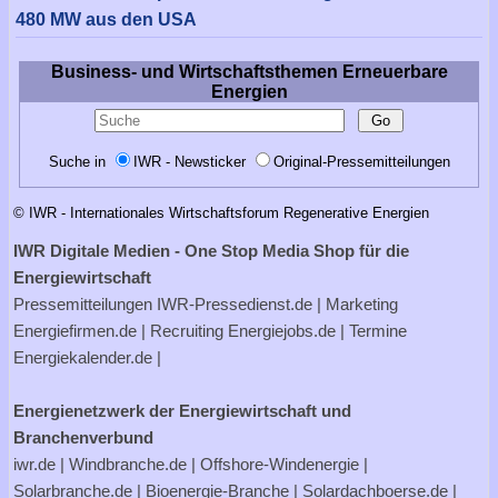
480 MW aus den USA
Business- und Wirtschaftsthemen Erneuerbare
Energien
Suche in
IWR - Newsticker
Original-Pressemitteilungen
© IWR - Internationales Wirtschaftsforum Regenerative Energien
IWR Digitale Medien - One Stop Media Shop für die
Energiewirtschaft
Pressemitteilungen
IWR-Pressedienst.de
| Marketing
Energiefirmen.de
| Recruiting
Energiejobs.de
| Termine
Energiekalender.de
|
Energienetzwerk der Energiewirtschaft und
Branchenverbund
iwr.de
|
Windbranche.de
|
Offshore-Windenergie
|
Solarbranche.de
|
Bioenergie-Branche
|
Solardachboerse.de
|