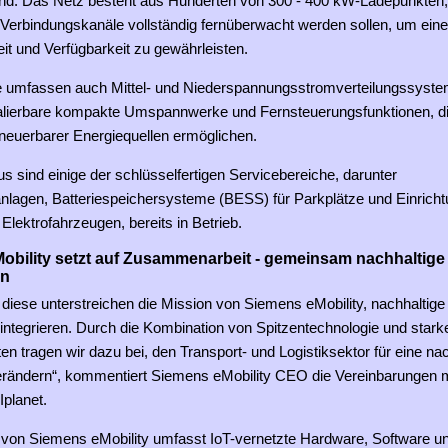
ind. Das Netz besteht aus Hunderten von 300 - 400 kW-Ladepunkten, 
Verbindungskanäle vollständig fernüberwacht werden sollen, um ein
it und Verfügbarkeit zu gewährleisten.
e umfassen auch Mittel- und Niederspannungsstromverteilungssyst
lierbare kompakte Umspannwerke und Fernsteuerungsfunktionen, di
rneuerbarer Energiequellen ermöglichen.
s sind einige der schlüsselfertigen Servicebereiche, darunter
anlagen, Batteriespeichersysteme (BESS) für Parkplätze und Einric
Elektrofahrzeugen, bereits in Betrieb.
bility setzt auf Zusammenarbeit - gemeinsam nachhaltige 
en
 diese unterstreichen die Mission von Siemens eMobility, nachhaltige M
 integrieren. Durch die Kombination von Spitzentechnologie und stark
en tragen wir dazu bei, den Transport- und Logistiksektor für eine na
erändern“, kommentiert Siemens eMobility CEO die Vereinbarungen m
Iplanet.
o von Siemens eMobility umfasst IoT-vernetzte Hardware, Software u