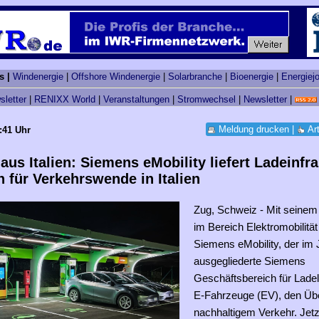
s |
Windenergie
|
Offshore Windenergie
|
Solarbranche
|
Bioenergie
|
Energiej
sletter
|
RENIXX World
|
Veranstaltungen
|
Stromwechsel
|
Newsletter
|
Meldung drucken
|
Ar
:41 Uhr
aus Italien: Siemens eMobility liefert Ladeinfra
 für Verkehrswende in Italien
Zug, Schweiz - Mit seine
im Bereich Elektromobilität
Siemens eMobility, der im 
ausgegliederte Siemens
Geschäftsbereich für Lade
E-Fahrzeuge (EV), den Üb
nachhaltigem Verkehr. Jetz