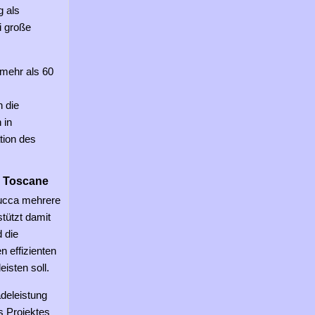
 als
i große
 mehr als 60
n die
 in
tion des
e Toscane
 Lucca mehrere
tützt damit
 die
 effizienten
isten soll.
deleistung
s Projektes