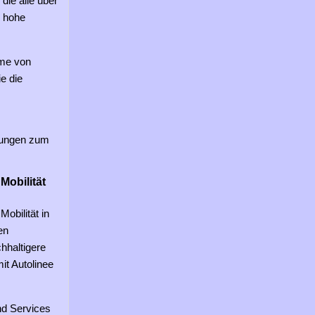
die alle über
e hohe
eme von
e die
htungen zum
Mobilität
obilität in
en
chhaltigere
it Autolinee
nd Services