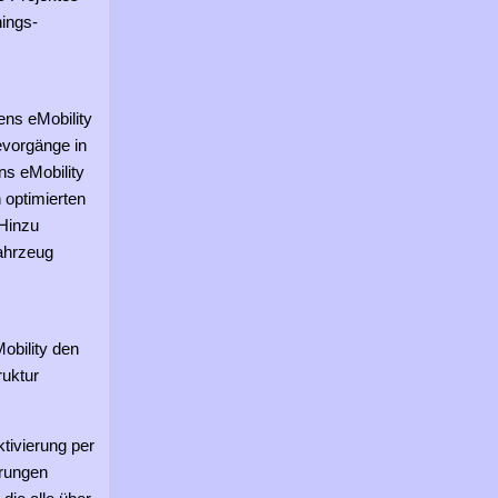
hings-
ens eMobility
evorgänge in
ns eMobility
 optimierten
 Hinzu
ahrzeug
obility den
ruktur
ktivierung per
erungen