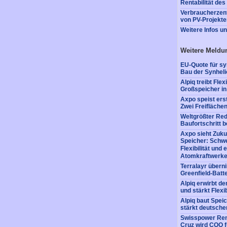
Rentabilität de
Verbraucherzent
von PV-Projekte
Weitere Infos u
Weitere Meldu
EU-Quote für sy
Bau der Synheli
Alpiq treibt Fle
Großspeicher i
Axpo speist ers
Zwei Freiflächen
Weltgrößter Red
Baufortschritt 
Axpo sieht Zuku
Speicher: Schwe
Flexibilität und
Atomkraftwerk
Terralayr übern
Greenfield-Batt
Alpiq erwirbt d
und stärkt Flexib
Alpiq baut Spei
stärkt deutschen
Swisspower Ren
Cruz wird COO 