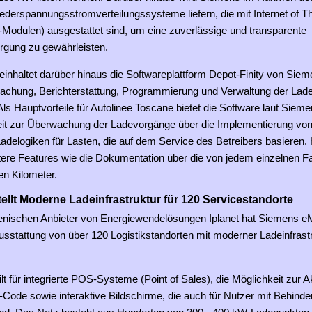
iederspannungsstromverteilungssysteme liefern, die mit Internet of T
-Modulen) ausgestattet sind, um eine zuverlässige und transparente
rgung zu gewährleisten.
einhaltet darüber hinaus die Softwareplattform Depot-Finity von Siem
wachung, Berichterstattung, Programmierung und Verwaltung der Lad
ls Hauptvorteile für Autolinee Toscane bietet die Software laut Sieme
eit zur Überwachung der Ladevorgänge über die Implementierung von
 Ladelogiken für Lasten, die auf dem Service des Betreibers basieren.
re Features wie die Dokumentation über die von jedem einzelnen F
en Kilometer.
tellt Moderne Ladeinfrastruktur für 120 Servicestandorte
ienischen Anbieter von Energiewendelösungen Iplanet hat Siemens eM
usstattung von über 120 Logistikstandorten mit moderner Ladeinfrast
ilt für integrierte POS-Systeme (Point of Sales), die Möglichkeit zur A
Code sowie interaktive Bildschirme, die auch für Nutzer mit Behind