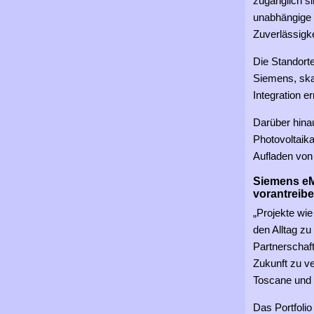
zugänglich s
unabhängige 
Zuverlässigke
Die Standort
Siemens, ska
Integration e
Darüber hinau
Photovoltaik
Aufladen von 
Siemens eMo
vorantreib
„Projekte wie
den Alltag zu
Partnerschaft
Zukunft zu v
Toscane und 
Das Portfoli