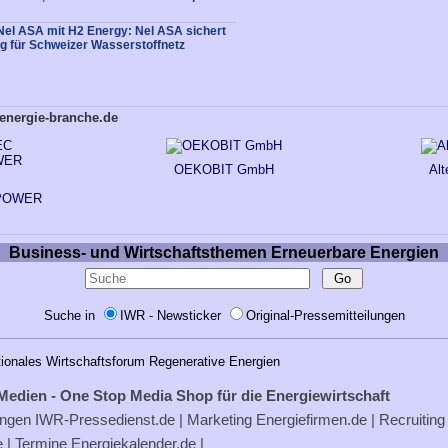
r Nel ASA mit H2 Energy: Nel ASA sichert
ag für Schweizer Wasserstoffnetz
energie-branche.de
OEKOBIT GmbH
Al
POWER
Business- und Wirtschaftsthemen Erneuerbare Energien
Suche in
IWR - Newsticker
Original-Pressemitteilungen
tionales Wirtschaftsforum Regenerative Energien
Medien - One Stop Media Shop für die Energiewirtschaft
ungen
IWR-Pressedienst.de
| Marketing
Energiefirmen.de
| Recruiting
e
| Termine
Energiekalender.de
|