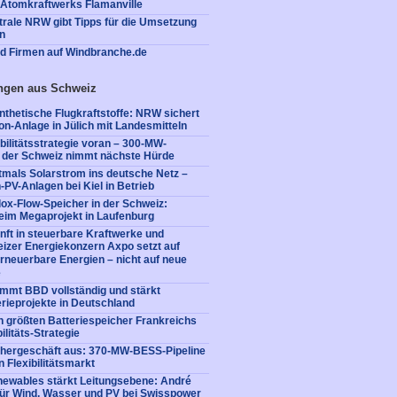
s Atomkraftwerks Flamanville
rale NRW gibt Tipps für die Umsetzung
n
nd Firmen auf Windbranche.de
ngen aus Schweiz
nthetische Flugkraftstoffe: NRW sichert
on-Anlage in Jülich mit Landesmitteln
xibilitätsstrategie voran – 300-MW-
n der Schweiz nimmt nächste Hürde
tmals Solarstrom ins deutsche Netz –
-PV-Anlagen bei Kiel in Betrieb
ox-Flow-Speicher in der Schweiz:
beim Megaprojekt in Laufenburg
nft in steuerbare Kraftwerke und
izer Energiekonzern Axpo setzt auf
 erneuerbare Energien – nicht auf neue
e
immt BBD vollständig und stärkt
erieprojekte in Deutschland
en größten Batteriespeicher Frankreichs
ilitäts-Strategie
chergeschäft aus: 370-MW-BESS-Pipeline
 Flexibilitätsmarkt
ewables stärkt Leitungsebene: André
für Wind, Wasser und PV bei Swisspower