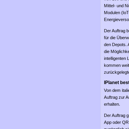
Mittel- und N
Modulen (IoT
Energieverso
Der Auftrag b
für die Über
den Depots. A
die Möglichk
intelligenten
kommen weite
zurückgelegt
IPlanet bes
Von dem ital
Auftrag zur A
erhalten.
Der Auftrag g
App oder QR-