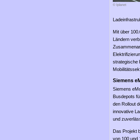
© Iplanet
Ladeinfrastruk
Mit über 100
Ländern verbi
Zusammenarbei
Elektrifizier
strategische 
Mobilitätssek
Siemens eM
Siemens eMobi
Busdepots fü
den Rollout d
innovative La
und zuverläss
Das Projekt 
von 100 und 