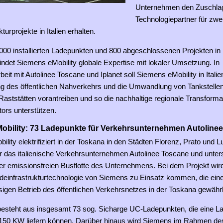
Unternehmen den Zuschlag
Technologiepartner für zwe
turprojekte in Italien erhalten.
.000 installierten Ladepunkten und 800 abgeschlossenen Projekten in
ndet Siemens eMobility globale Expertise mit lokaler Umsetzung. In
t mit Autolinee Toscane und Iplanet soll Siemens eMobility in Italie
ung des öffentlichen Nahverkehrs und die Umwandlung von Tankstellen
Raststätten vorantreiben und so die nachhaltige regionale Transforma
tors unterstützen.
obility: 73 Ladepunkte für Verkehrsunternehmen Autoline
lity elektrifiziert in der Toskana in den Städten Florenz, Prato und
r das italienische Verkehrsunternehmen Autolinee Toscane und unters
er emissionsfreien Busflotte des Unternehmens. Bei dem Projekt wird
deinfrastrukturtechnologie von Siemens zu Einsatz kommen, die einen
igen Betrieb des öffentlichen Verkehrsnetzes in der Toskana gewährle
besteht aus insgesamt 73 sog. Sicharge UC-Ladepunkten, die eine La
150 KW liefern können. Darüber hinaus wird Siemens im Rahmen de