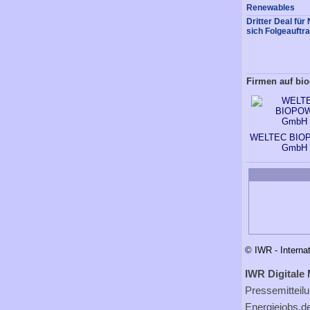
Renewables
Dritter Deal fü
sich Folgeauftr
Firmen auf bio
WELTEC BIO
GmbH
© IWR - Interna
IWR Digitale 
Pressemitteil
Energiejobs.d