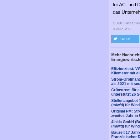
für AC- und 
das Unterneh
Quelle: IWR Onlin
© IWR, 2025
tweet
Mehr Nachricht
Energiewirtsch
Effizienztest: V
Kilometer mit e
Strom-Großhande
als 2021 mit s
Grünstrom für a
unterstützt 26 
Stellenangebot 
(m/w/d) für Win
Original PM: St
zweites Jahr in 
4initia GmbH (Be
(m/w/d) für Win
Bauzeit 17 Jahre
Französischer R