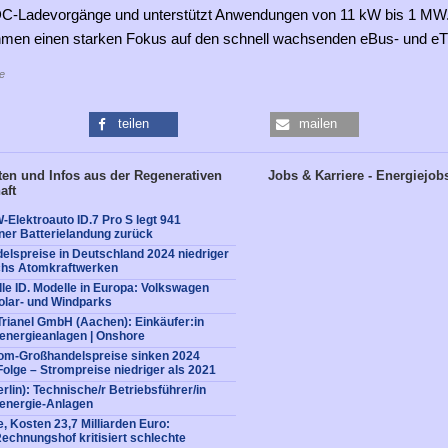
DC-Ladevorgänge und unterstützt Anwendungen von 11 kW bis 1 MW.
men einen starken Fokus auf den schnell wachsenden eBus- und eT
e
teilen
mailen
en und Infos aus der Regenerativen
Jobs & Karriere - Energiejob
aft
W-Elektroauto ID.7 Pro S legt 941
iner Batterielandung zurück
lspreise in Deutschland 2024 niedriger
echs Atomkraftwerken
lle ID. Modelle in Europa: Volkswagen
Solar- und Windparks
Trianel GmbH (Aachen): Einkäufer:in
denergieanlagen | Onshore
rom-Großhandelspreise sinken 2024
Folge – Strompreise niedriger als 2021
rlin): Technische/r Betriebsführer/in
denergie-Anlagen
, Kosten 23,7 Milliarden Euro:
echnungshof kritisiert schlechte