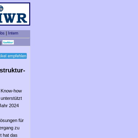
obs
|
Intern
|
tikel empfehlen
struktur-
m Know-how
 unterstützt
Jahr 2024
lösungen für
ergang zu
t hat das