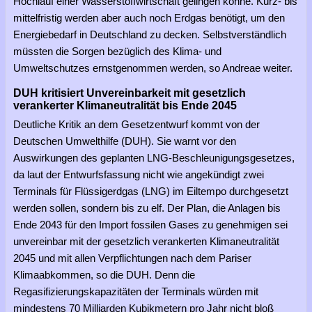
Hochlauf einer Wasserstoffwirtschaft gelingen könne. Kurz- bis
mittelfristig werden aber auch noch Erdgas benötigt, um den
Energiebedarf in Deutschland zu decken. Selbstverständlich
müssten die Sorgen bezüglich des Klima- und
Umweltschutzes ernstgenommen werden, so Andreae weiter.
DUH kritisiert Unvereinbarkeit mit gesetzlich
verankerter Klimaneutralität bis Ende 2045
Deutliche Kritik an dem Gesetzentwurf kommt von der
Deutschen Umwelthilfe (DUH). Sie warnt vor den
Auswirkungen des geplanten LNG-Beschleunigungsgesetzes,
da laut der Entwurfsfassung nicht wie angekündigt zwei
Terminals für Flüssigerdgas (LNG) im Eiltempo durchgesetzt
werden sollen, sondern bis zu elf. Der Plan, die Anlagen bis
Ende 2043 für den Import fossilen Gases zu genehmigen sei
unvereinbar mit der gesetzlich verankerten Klimaneutralität
2045 und mit allen Verpflichtungen nach dem Pariser
Klimaabkommen, so die DUH. Denn die
Regasifizierungskapazitäten der Terminals würden mit
mindestens 70 Milliarden Kubikmetern pro Jahr nicht bloß