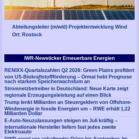
Abteilungsleiter (m/w/d) Projektentwicklung Wind
Ort: Rostock
IWR-Newsticker Erneuerbare Energien
RENIXX-Quartalszahlen Q2 2026: Green Plains profitiert
von US-Biokraftstoffförderung – Ormat hebt Prognose
nach starkem Speicherwachstum an
Stromnetzbetreiber in Deutschland: Neue Karte zeigt
regionale Erzeugungsleistung auf einen Blick
Trump lenkt Milliarden an Steuergeldern von Offshore-
Windenergie in fossile Energien um – RWE erhält 1,22
Milliarden Dollar
E-Auto-Neuzulassungen steigen im Juli kräftig –
internationale Hersteller liefern fast jedes zweite
Elektroauto
DWD warnt vor anhaltender Dürre bis September: Im