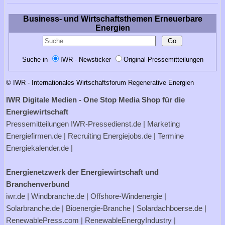
Business- und Wirtschaftsthemen Erneuerbare
Energien
Suche in
IWR - Newsticker
Original-Pressemitteilungen
© IWR - Internationales Wirtschaftsforum Regenerative Energien
IWR Digitale Medien - One Stop Media Shop für die
Energiewirtschaft
Pressemitteilungen
IWR-Pressedienst.de
| Marketing
Energiefirmen.de
| Recruiting
Energiejobs.de
| Termine
Energiekalender.de
|
Energienetzwerk der Energiewirtschaft und
Branchenverbund
iwr.de
|
Windbranche.de
|
Offshore-Windenergie
|
Solarbranche.de
|
Bioenergie-Branche
|
Solardachboerse.de
|
RenewablePress.com
|
RenewableEnergyIndustry
|