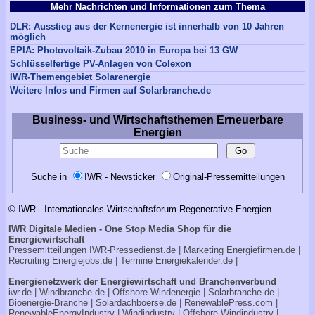
Mehr Nachrichten und Informationen zum Thema
DLR: Ausstieg aus der Kernenergie ist innerhalb von 10 Jahren
möglich
EPIA: Photovoltaik-Zubau 2010 in Europa bei 13 GW
Schlüsselfertige PV-Anlagen von Colexon
IWR-Themengebiet Solarenergie
Weitere Infos und Firmen auf Solarbranche.de
Business- und Wirtschaftsthemen Erneuerbare
Energien
Suche in
IWR - Newsticker
Original-Pressemitteilungen
© IWR - Internationales Wirtschaftsforum Regenerative Energien
IWR Digitale Medien - One Stop Media Shop für die
Energiewirtschaft
Pressemitteilungen
IWR-Pressedienst.de
| Marketing
Energiefirmen.de
|
Recruiting
Energiejobs.de
| Termine
Energiekalender.de
|
Energienetzwerk der Energiewirtschaft und Branchenverbund
iwr.de
|
Windbranche.de
|
Offshore-Windenergie
|
Solarbranche.de
|
Bioenergie-Branche
|
Solardachboerse.de
|
RenewablePress.com
|
RenewableEnergyIndustry
|
Windindustry
|
Offshore-Windindustry |