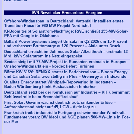
IWR-Newsticker Erneuerbare Energien
Offshore-Windausbau in Deutschland: Vattenfall installiert erstes
Transition Piece für 980-MW-Projekt Nordlicht I
KI-Boom treibt Solarstrom-Nachfrage: RWE schließt 155-MW-Solar-
PPA mit Google in Oklahoma
Ballard Power Systems steigert Umsatz im Q2 2026 um 15 Prozent
und verbessert Bruttomarge auf 20 Prozent – Aktie unter Druck
Deutschland erreicht im Juli neues Solar-Allzeithoch – erstmals 12
Mrd. kWh Solarstrom ins Netz eingespeist
Scatec steigt mit 77-MW-Projekt in Rumänien erstmals in Europas
Onshore-Windmarkt ein - Nordex liefert Turbinen
Börse KW 31/26: RENIXX startet in Berichtssaison – Bloom Energy
und Canadian Solar zweistellig im Plus – Grenergy am Indexende
Qualitas Energy startet Windpark-Repowering in Ingstetten –
Baden-Württemberg hinkt Ausbauzielen hinterher
Deutschland setzt bei der Kernfusion auf Industrie – KIT übernimmt
Schlüsselrolle beim Brennstoffkreislauf
First Solar: Gewinn wächst deutlich trotz sinkender Erlöse –
Auftragsbestand steigt auf 45,1 GW - Aktie legt zu
Frankreich treibt industrielle Fertigung schwimmender Windkraft-
Fundamente voran: BW Ideol und NGE planen 500-MW-Linie in Fos-
sur-Mer