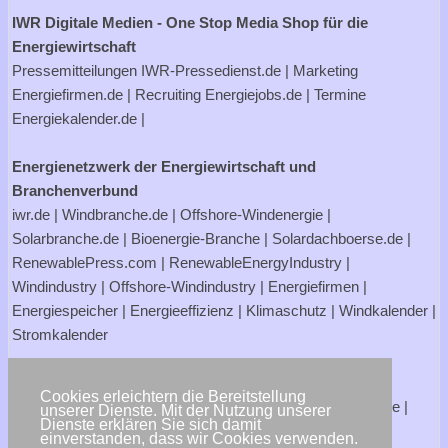
IWR Digitale Medien - One Stop Media Shop für die
Energiewirtschaft
Pressemitteilungen
IWR-Pressedienst.de
| Marketing
Energiefirmen.de
| Recruiting
Energiejobs.de
| Termine
Energiekalender.de
|
Energienetzwerk der Energiewirtschaft und
Branchenverbund
iwr.de
|
Windbranche.de
|
Offshore-Windenergie
|
Solarbranche.de
|
Bioenergie-Branche
|
Solardachboerse.de
|
RenewablePress.com
|
RenewableEnergyIndustry
|
Windindustry
|
Offshore-Windindustry |
Energiefirmen
|
Energiespeicher
|
Energieeffizienz
|
Klimaschutz
|
Windkalender
|
Stromkalender
Verbraucherportale Energie - Strom- und Gasanbieter
Cookies erleichtern die Bereitstellung
Strompreisrechner.de
|
Stromtarife.de
|
Solardachboerse.de
|
unserer Dienste. Mit der Nutzung unserer
Dienste erklären Sie sich damit
Energiehandwerker.de
einverstanden, dass wir Cookies verwenden.