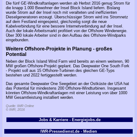
Die fünf GE-Windkraftanlagen werden ab Herbst 2016 genug Strom für
die knapp 1.000 Bewohner der Insel Block Island liefern. Bislang
wurde Strom auf der Insel noch mit veralteten und ineffizienten
Dieselgeneratoren erzeugt. Überschüssiger Strom wird ins Stromnetz
auf dem Festland eingespeist, gleichzeitig sorgt die neue
Kabelverbindung für eine bessere Internetverbindung auf der Insel.
Auch der lokale Arbeitsmarkt profitiert von der Offshore Windenergie.
Über 300 lokale Arbeiter sind in den Aufbau des Offshore-Windparks
eingebunden.
Weitere Offshore-Projekte in Planung - großes
Potential
Neben der Block Island Wind Farm wird bereits an einem weiteren, 90
MW großen Offshore-Projekt geplant. Das Deepwater One South Fork
- Projekt soll aus 15 Offshore-Turbinen des gleichen GE-Typs
bestehen und 2022 fertiggestellt werden.
Das gesamte Deepwater One Seegebiet an der Ostküste der USA hat
das Potential für mindestens 200 Offshore-Windturbinen. Insgesamt
könnten Offshore-Windkraftanlagen mit einer Leistung von über 1000
MW Gesamtleistung installiert werden.
Quelle: IWR Online
© IWR, 2016
Jobs & Karriere - Energiejobs.de
IWR-Pressedienst.de - Medien