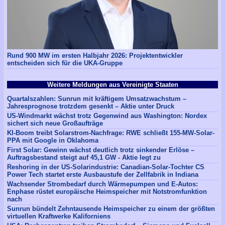
Rund 900 MW im ersten Halbjahr 2026: Projektentwickler
entscheiden sich für die UKA-Gruppe
Weitere Meldungen aus Vereinigte Staaten
Quartalszahlen: Sunrun mit kräftigem Umsatzwachstum –
Jahresprognose trotzdem gesenkt – Aktie unter Druck
US-Windmarkt wächst trotz Gegenwind aus Washington: Nordex
sichert sich neue Großaufträge
KI-Boom treibt Solarstrom-Nachfrage: RWE schließt 155-MW-Solar-
PPA mit Google in Oklahoma
First Solar: Gewinn wächst deutlich trotz sinkender Erlöse –
Auftragsbestand steigt auf 45,1 GW - Aktie legt zu
Reshoring in der US-Solarindustrie: Canadian-Solar-Tochter CS
Power Tech startet erste Ausbaustufe der Zellfabrik in Indiana
Wachsender Strombedarf durch Wärmepumpen und E-Autos:
Enphase rüstet europäische Heimspeicher mit Notstromfunktion
nach
Sunrun bündelt Zehntausende Heimspeicher zu einem der größten
virtuellen Kraftwerke Kaliforniens