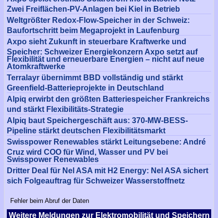
Zwei Freiflächen-PV-Anlagen bei Kiel in Betrieb
Weltgrößter Redox-Flow-Speicher in der Schweiz:
Baufortschritt beim Megaprojekt in Laufenburg
Axpo sieht Zukunft in steuerbare Kraftwerke und
Speicher: Schweizer Energiekonzern Axpo setzt auf
Flexibilität und erneuerbare Energien – nicht auf neue
Atomkraftwerke
Terralayr übernimmt BBD vollständig und stärkt
Greenfield-Batterieprojekte in Deutschland
Alpiq erwirbt den größten Batteriespeicher Frankreichs
und stärkt Flexibilitäts-Strategie
Alpiq baut Speichergeschäft aus: 370-MW-BESS-
Pipeline stärkt deutschen Flexibilitätsmarkt
Swisspower Renewables stärkt Leitungsebene: André
Cruz wird COO für Wind, Wasser und PV bei
Swisspower Renewables
Dritter Deal für Nel ASA mit H2 Energy: Nel ASA sichert
sich Folgeauftrag für Schweizer Wasserstoffnetz
Fehler beim Abruf der Daten
Weitere Meldungen zur Elektromobilität und Speichern