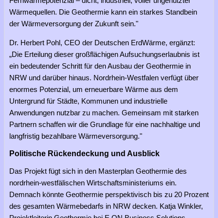
Fernwärmepotenzial – dicht, industriell, voller ungenutzter
Wärmequellen. Die Geothermie kann ein starkes Standbein
der Wärmeversorgung der Zukunft sein."
Dr. Herbert Pohl, CEO der Deutschen ErdWärme, ergänzt:
„Die Erteilung dieser großflächigen Aufsuchungserlaubnis ist
ein bedeutender Schritt für den Ausbau der Geothermie in
NRW und darüber hinaus. Nordrhein-Westfalen verfügt über
enormes Potenzial, um erneuerbare Wärme aus dem
Untergrund für Städte, Kommunen und industrielle
Anwendungen nutzbar zu machen. Gemeinsam mit starken
Partnern schaffen wir die Grundlage für eine nachhaltige und
langfristig bezahlbare Wärmeversorgung."
Politische Rückendeckung und Ausblick
Das Projekt fügt sich in den Masterplan Geothermie des
nordrhein-westfälischen Wirtschaftsministeriums ein.
Demnach könnte Geothermie perspektivisch bis zu 20 Prozent
des gesamten Wärmebedarfs in NRW decken. Katja Winkler,
Projektleiterin Geothermie bei E.ON Business Solutions