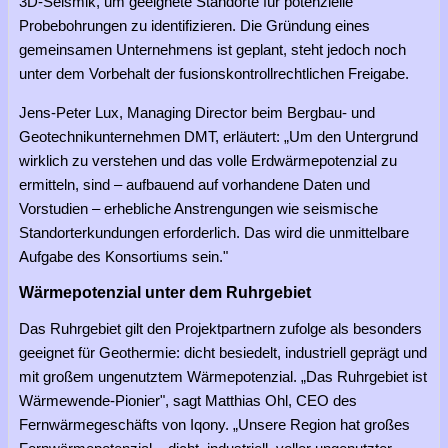
3D-Seismik, um geeignete Standorte für potenzielle
Probebohrungen zu identifizieren. Die Gründung eines
gemeinsamen Unternehmens ist geplant, steht jedoch noch
unter dem Vorbehalt der fusionskontrollrechtlichen Freigabe.
Jens-Peter Lux, Managing Director beim Bergbau- und
Geotechnikunternehmen DMT, erläutert: „Um den Untergrund
wirklich zu verstehen und das volle Erdwärmepotenzial zu
ermitteln, sind – aufbauend auf vorhandene Daten und
Vorstudien – erhebliche Anstrengungen wie seismische
Standorterkundungen erforderlich. Das wird die unmittelbare
Aufgabe des Konsortiums sein."
Wärmepotenzial unter dem Ruhrgebiet
Das Ruhrgebiet gilt den Projektpartnern zufolge als besonders
geeignet für Geothermie: dicht besiedelt, industriell geprägt und
mit großem ungenutztem Wärmepotenzial. „Das Ruhrgebiet ist
Wärmewende-Pionier", sagt Matthias Ohl, CEO des
Fernwärmegeschäfts von Iqony. „Unsere Region hat großes