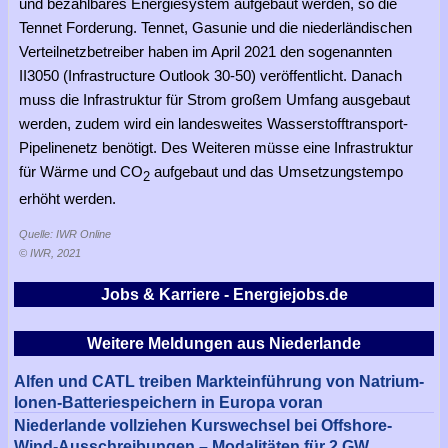
und bezahlbares Energiesystem aufgebaut werden, so die
Tennet Forderung. Tennet, Gasunie und die niederländischen
Verteilnetzbetreiber haben im April 2021 den sogenannten
II3050 (Infrastructure Outlook 30-50) veröffentlicht. Danach
muss die Infrastruktur für Strom großem Umfang ausgebaut
werden, zudem wird ein landesweites Wasserstofftransport-
Pipelinenetz benötigt. Des Weiteren müsse eine Infrastruktur
für Wärme und CO
aufgebaut und das Umsetzungstempo
2
erhöht werden.
Quelle: IWR Online
© IWR, 2021
Jobs & Karriere - Energiejobs.de
Weitere Meldungen aus Niederlande
Alfen und CATL treiben Markteinführung von Natrium-
Ionen-Batteriespeichern in Europa voran
Niederlande vollziehen Kurswechsel bei Offshore-
Wind-Ausschreibungen – Modalitäten für 2 GW