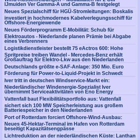
IJmuiden Ver Gamma-A und Gamma-B festgelegt
Neues Spezialschiff für HGÜ-Stromleitungen: Boskalis
investiert in hochmodernes Kabelverlegungsschiff für
Offshore-Energiewende
Neues Förderprogramm E-Mobilität: Schub für
Elektroautos - Niederlande planen Prämie bei Abgabe
eines Verbrenners
Logistikdienstleister bestellt 75 eActros 600: Hohe
Spritpreise treiben Wandel - Mercedes-Benz erhält
Großauftrag für Elektro-Lkw aus den Niederlanden
Deutschlands größte e-SAF-Anlage: 350 Mio. Euro
Förderung für Power-to-Liquid-Projekt in Schwedt
Iver tritt in deutschen Windservice-Markt ein:
Niederländischer Windenergie-Spezialist Iver
übernimmt Serviceaktivitäten von Eno Energy
Vattenfall baut Flexibilitätsportfolio aus: Vattenfall
sichert sich 100 MW Speicherleistung aus großem
Batteriespeicher in den Niederlanden
Port of Rotterdam forciert Offshore-Wind-Ausbau:
Neues 45-Hektar-Terminal im Hafen von Rotterdam
beseitigt Kapazitätsengpässe
Lichtreduktion an der niederländischen Küste: Lanthan