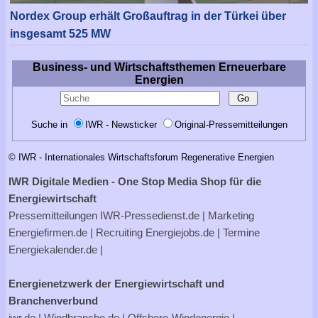
Nordex Group erhält Großauftrag in der Türkei über
insgesamt 525 MW
Business- und Wirtschaftsthemen Erneuerbare
Energien
Suche in
IWR - Newsticker
Original-Pressemitteilungen
© IWR - Internationales Wirtschaftsforum Regenerative Energien
IWR Digitale Medien - One Stop Media Shop für die
Energiewirtschaft
Pressemitteilungen
IWR-Pressedienst.de
| Marketing
Energiefirmen.de
| Recruiting
Energiejobs.de
| Termine
Energiekalender.de
|
Energienetzwerk der Energiewirtschaft und
Branchenverbund
iwr.de
|
Windbranche.de
|
Offshore-Windenergie
|