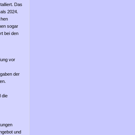
alliert. Das
als 2024.
ichen
hen sogar
t bei den
lung vor
ngaben der
en.
 die
stungen
angebot und