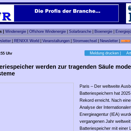
s |
Windenergie
|
Offshore Windenergie
|
Solarbranche
|
Bioenergie
|
Energiej
sletter
|
RENIXX World
|
Veranstaltungen
|
Stromwechsel
|
Newsletter
|
Meldung drucken
|
Ar
:55 Uhr
teriespeicher werden zur tragenden Säule mode
steme
Paris – Der weltweite Aus
Batteriespeichern hat 2025
Rekord erreicht. Nach eine
Analyse der Internationale
Energieagentur (IEA) wurd
vergangenen Jahr weltweit
Batteriespeicher mit einer 