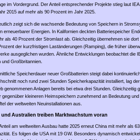
e im Vordergrund. Der Anteil entsprechender Projekte stieg laut IEA
ahr 2015 auf mehr als 90 Prozent im Jahr 2025.
utlich zeigt sich die wachsende Bedeutung von Speichern in Strom
n erneuerbarer Energien. In Kalifornien deckten Batteriespeicher En
r als 40 Prozent der Stromlast ab. Gleichzeitig übernehmen sie dort
Prozent der kurzfristigen Laständerungen (Ramping), die früher über
twerke ausgeglichen wurden. Ähnliche Entwicklungen beobachtet die I
n und Großbritannien.
ittliche Speicherdauer neuer Großbatterien steigt dabei kontinuierli
schnitt noch rund zwei Stunden Speicherkapazität installiert, lag de
ieb genommenen Anlagen bereits bei etwa drei Stunden. Gleichzeitig 
r gegenüber kleineren Heimspeichern zunehmend an Bedeutung und
ftel der weltweiten Neuinstallationen aus.
 und Australien treiben Marktwachstum voran
Anteil am weltweiten Ausbau hatte 2025 erneut China mit mehr als 
zität. Es folgen die USA mit 19 GW. Besonders dynamisch entwickel