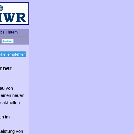
obs
|
Intern
|
tikel empfehlen
rner
bau von
 einen neuen
r aktuellen
n
en im
Leistung von