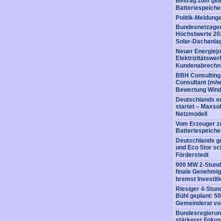
Beitrag zum glo
Batteriespeich
Politik-Meldung
Bundesnetzagent
Höchstwerte 20
Solar-Dachanlag
Neuer Energiejo
Elektrizitätswe
Kundenabrechnu
BBH Consulting 
Consultant (m/w
Bewertung Wind
Deutschlands er
startet – Maxso
Netzmodell
Vom Erzeuger z
Batteriespeiche
Deutschlands gr
und Eco Stor sc
Förderstedt
900 MW 2-Stunde
finale Genehmig
bremst Investit
Riesiger 4-Stun
Bühl geplant: 5
Gemeinderat vor
Bundesregierung
stärkerer Fokus