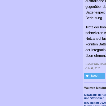
australische 
gegenüber de
Batteriespei
Bedeutung.
Trotz der ho
schnelleren 
Netzanschlus
könnten Batte
der Integrati
übernehmen.
Quelle: IWR Onlin
© IWR, 2026
tweet
Weitere Meldu
News aus der Sp
und Statistiken
IEA-Report 2025