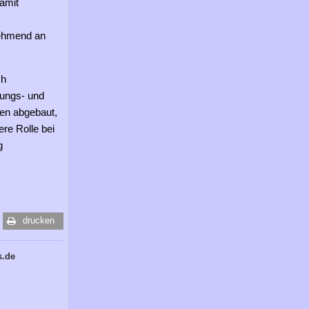
damit
nehmend an
ch
gungs- und
en abgebaut,
re Rolle bei
g
drucken
s.de