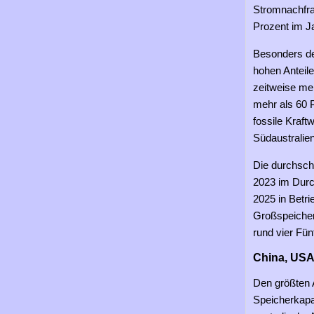
Stromnachfrag
Prozent im J
Besonders de
hohen Anteile
zeitweise meh
mehr als 60 
fossile Kraf
Südaustralie
Die durchschn
2023 im Durch
2025 in Betr
Großspeiche
rund vier Fün
China, USA
Den größten 
Speicherkapa