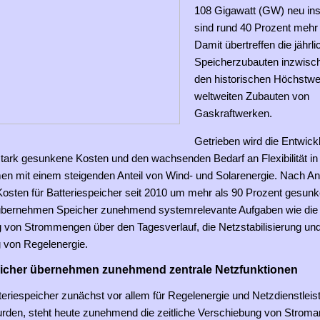
108 Gigawatt (GW) neu inst
sind rund 40 Prozent mehr 
Damit übertreffen die jährl
Speicherzubauten inzwisc
den historischen Höchstwer
weltweiten Zubauten von
Gaskraftwerken.
Getrieben wird die Entwick
stark gesunkene Kosten und den wachsenden Bedarf an Flexibilität in
n mit einem steigenden Anteil von Wind- und Solarenergie. Nach A
Kosten für Batteriespeicher seit 2010 um mehr als 90 Prozent gesunk
 übernehmen Speicher zunehmend systemrelevante Aufgaben wie die
 von Strommengen über den Tagesverlauf, die Netzstabilisierung und
g von Regelenergie.
eicher übernehmen zunehmend zentrale Netzfunktionen
eriespeicher zunächst vor allem für Regelenergie und Netzdienstlei
urden, steht heute zunehmend die zeitliche Verschiebung von Strom