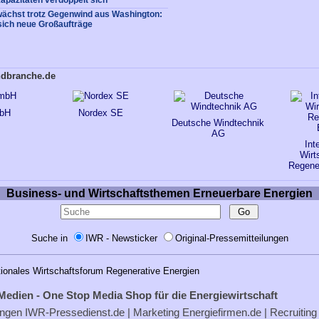
apazitäten verdoppelt sich
ächst trotz Gegenwind aus Washington:
sich neue Großaufträge
ndbranche.de
mbH
Nordex SE
Deutsche Windtechnik
AG
Int
Wirt
Regene
Business- und Wirtschaftsthemen Erneuerbare Energien
Suche in
IWR - Newsticker
Original-Pressemitteilungen
tionales Wirtschaftsforum Regenerative Energien
Medien - One Stop Media Shop für die Energiewirtschaft
ungen
IWR-Pressedienst.de
| Marketing
Energiefirmen.de
| Recruiting