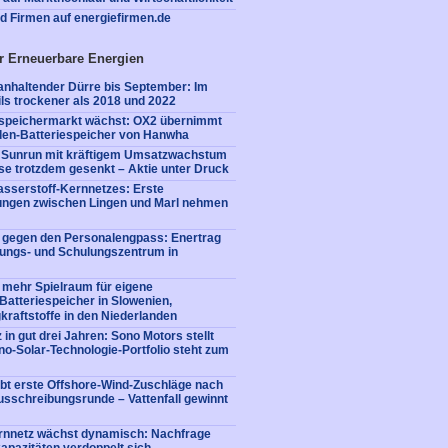
nd Firmen auf energiefirmen.de
r Erneuerbare Energien
nhaltender Dürre bis September: Im
ls trockener als 2018 und 2022
iespeichermarkt wächst: OX2 übernimmt
en-Batteriespeicher von Hanwha
: Sunrun mit kräftigem Umsatzwachstum
e trotzdem gesenkt – Aktie unter Druck
sserstoff-Kernnetzes: Erste
tungen zwischen Lingen und Marl nehmen
e gegen den Personalengpass: Enertrag
dungs- und Schulungszentrum in
 mehr Spielraum für eigene
: Batteriespeicher in Slowenien,
kraftstoffe in den Niederlanden
 in gut drei Jahren: Sono Motors stellt
no-Solar-Technologie-Portfolio steht zum
bt erste Offshore-Wind-Zuschläge nach
usschreibungsrunde – Vattenfall gewinnt
rnnetz wächst dynamisch: Nachfrage