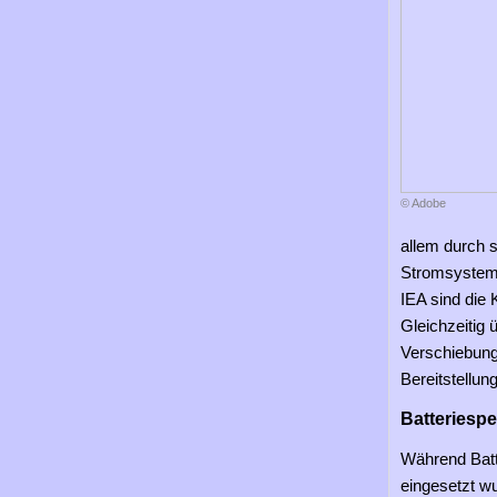
© Adobe
allem durch 
Stromsysteme
IEA sind die 
Gleichzeitig
Verschiebung
Bereitstellun
Batteriesp
Während Batt
eingesetzt w