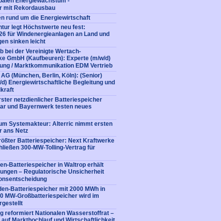
balen Energiewachstum -
er mit Rekordausbau
en rund um die Energiewirtschaft
ur legt Höchstwerte neu fest:
26 für Windenergieanlagen an Land und
en sinken leicht
b bei der Vereinigte Wertach-
rke GmbH (Kaufbeuren): Experte (m/w/d)
ng / Marktkommunikation EDM Vertrieb
AG (München, Berlin, Köln): (Senior)
/d) Energiewirtschaftliche Begleitung und
kraft
ster netzdienlicher Batteriespeicher
lar und Bayernwerk testen neues
um Systemakteur: Alterric nimmt ersten
r ans Netz
ößter Batteriespeicher: Next Kraftwerke
hließen 300-MW-Tolling-Vertrag für
n-Batteriespeicher in Waltrop erhält
ungen – Regulatorische Unsicherheit
ionsentscheidung
den-Batteriespeicher mit 2000 MWh in
00 MW-Großbatteriespeicher wird im
gestellt
 reformiert Nationalen Wasserstoffrat –
 auf Markthochlauf und Wirtschaftlichkeit