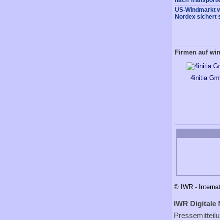
nach Transportk
US-Windmarkt w
Nordex sichert 
Firmen auf wi
4initia G
© IWR - Interna
IWR Digitale 
Pressemitteil