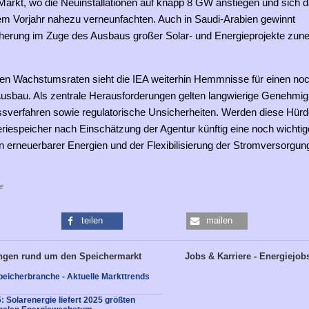
Markt, wo die Neuinstallationen auf knapp 8 GW anstiegen und sich 
m Vorjahr nahezu verneunfachten. Auch in Saudi-Arabien gewinnt
cherung im Zuge des Ausbaus großer Solar- und Energieprojekte zu
hen Wachstumsraten sieht die IEA weiterhin Hemmnisse für einen no
Ausbau. Als zentrale Herausforderungen gelten langwierige Genehmi
sverfahren sowie regulatorische Unsicherheiten. Werden diese Hürd
riespeicher nach Einschätzung der Agentur künftig eine noch wichtige
on erneuerbarer Energien und der Flexibilisierung der Stromversorgun
e
teilen
mailen
ngen rund um den Speichermarkt
Jobs & Karriere - Energiejob
eicherbranche - Aktuelle Markttrends
: Solarenergie liefert 2025 größten