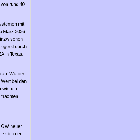
 von rund 40
systemen mit
de März 2026
 inzwischen
wiegend durch
EA in Texas,
ch an. Wurden
r Wert bei den
gewinnen
 machten
63 GW neuer
te sich der