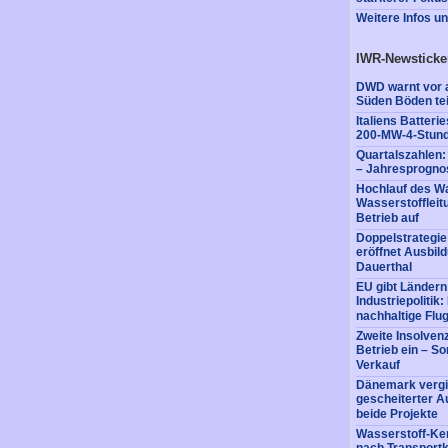
Weitere Infos u
IWR-Newsticke
DWD warnt vor a
Süden Böden tei
Italiens Batter
200-MW-4-Stund
Quartalszahlen
– Jahresprognos
Hochlauf des Wa
Wasserstofflei
Betrieb auf
Doppelstrategi
eröffnet Ausbil
Dauerthal
EU gibt Ländern
Industriepolitik
nachhaltige Flug
Zweite Insolvenz
Betrieb ein – So
Verkauf
Dänemark vergi
gescheiterter A
beide Projekte
Wasserstoff-Ke