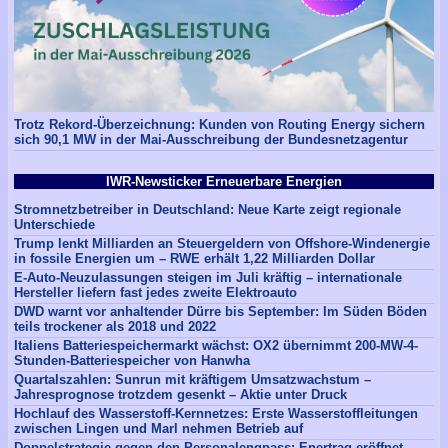
Trotz Rekord-Überzeichnung: Kunden von Routing Energy sichern
sich 90,1 MW in der Mai-Ausschreibung der Bundesnetzagentur
IWR-Newsticker Erneuerbare Energien
Stromnetzbetreiber in Deutschland: Neue Karte zeigt regionale
Unterschiede
Trump lenkt Milliarden an Steuergeldern von Offshore-Windenergie
in fossile Energien um – RWE erhält 1,22 Milliarden Dollar
E-Auto-Neuzulassungen steigen im Juli kräftig – internationale
Hersteller liefern fast jedes zweite Elektroauto
DWD warnt vor anhaltender Dürre bis September: Im Süden Böden
teils trockener als 2018 und 2022
Italiens Batteriespeichermarkt wächst: OX2 übernimmt 200-MW-4-
Stunden-Batteriespeicher von Hanwha
Quartalszahlen: Sunrun mit kräftigem Umsatzwachstum –
Jahresprognose trotzdem gesenkt – Aktie unter Druck
Hochlauf des Wasserstoff-Kernnetzes: Erste Wasserstoffleitungen
zwischen Lingen und Marl nehmen Betrieb auf
Doppelstrategie gegen den Personalengpass: Enertrag eröffnet