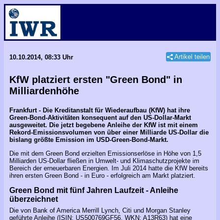
Artikel teilen
10.10.2014, 08:33 Uhr
KfW platziert ersten "Green Bond" in
Milliardenhöhe
Frankfurt - Die Kreditanstalt für Wiederaufbau (KfW) hat ihre
Green-Bond-Aktivitäten konsequent auf den US-Dollar-Markt
ausgeweitet. Die jetzt begebene Anleihe der KfW ist mit einem
Rekord-Emissionsvolumen von über einer Milliarde US-Dollar die
bislang größte Emission im USD-Green-Bond-Markt.
Die mit dem Green Bond erzielten Emissionserlöse in Höhe von 1,5
Milliarden US-Dollar fließen in Umwelt- und Klimaschutzprojekte im
Bereich der erneuerbaren Energien. Im Juli 2014 hatte die KfW bereits
ihren ersten Green Bond - in Euro - erfolgreich am Markt platziert.
Green Bond mit fünf Jahren Laufzeit - Anleihe
überzeichnet
Die von Bank of America Merrill Lynch, Citi und Morgan Stanley
geführte Anleihe (ISIN: US500769GF56, WKN: A13R63) hat eine