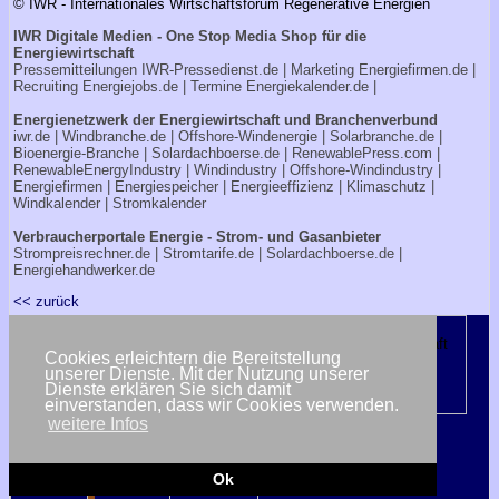
© IWR - Internationales Wirtschaftsforum Regenerative Energien
IWR Digitale Medien - One Stop Media Shop für die
Energiewirtschaft
Pressemitteilungen
IWR-Pressedienst.de
| Marketing
Energiefirmen.de
|
Recruiting
Energiejobs.de
| Termine
Energiekalender.de
|
Energienetzwerk der Energiewirtschaft und Branchenverbund
iwr.de
|
Windbranche.de
|
Offshore-Windenergie
|
Solarbranche.de
|
Bioenergie-Branche
|
Solardachboerse.de
|
RenewablePress.com
|
RenewableEnergyIndustry
|
Windindustry
|
Offshore-Windindustry |
Energiefirmen
|
Energiespeicher
|
Energieeffizienz
|
Klimaschutz
|
Windkalender
|
Stromkalender
Verbraucherportale Energie - Strom- und Gasanbieter
Strompreisrechner.de
|
Stromtarife.de
|
Solardachboerse.de
|
Energiehandwerker.de
<< zurück
Cookies erleichtern die Bereitstellung
unserer Dienste. Mit der Nutzung unserer
Dienste erklären Sie sich damit
einverstanden, dass wir Cookies verwenden.
weitere Infos
Ok