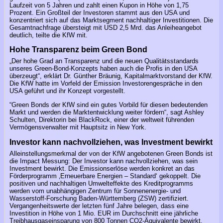
Laufzeit von 5 Jahren und zahlt einen Kupon in Höhe von 1,75
Prozent. Ein Großteil der Investoren stammt aus den USA und
konzentriert sich auf das Marktsegment nachhaltiger Investitionen. Die
Gesamtnachfrage übersteigt mit USD 2,5 Mrd. das Anleiheangebot
deutlich, teilte die KfW mit.
Hohe Transparenz beim Green Bond
„Der hohe Grad an Transparenz und die neuen Qualitätsstandards
unseres Green-Bond-Konzepts haben auch die Profis in den USA
überzeugt“, erklärt Dr. Günther Bräunig, Kapitalmarktvorstand der KfW.
Die KfW hatte im Vorfeld der Emission Investorengespräche in den
USA geführt und ihr Konzept vorgestellt.
“Green Bonds der KfW sind ein gutes Vorbild für diesen bedeutenden
Markt und werden die Marktentwicklung weiter fördern“, sagt Ashley
Schulten, Direktorin bei BlackRock, einer der weltweit führenden
Vermögensverwalter mit Hauptsitz in New York.
Investor kann nachvollziehen, was Investment bewirkt
Alleinstellungsmerkmal der von der KfW angebotenen Green Bonds ist
die Impact Messung: Der Investor kann nachvollziehen, was sein
Investment bewirkt. Die Emissionserlöse werden konkret an das
Förderprogramm ‚Erneuerbare Energien – Standard‘ gekoppelt. Die
positiven und nachhaltigen Umwelteffekte des Kreditprogramms
werden vom unabhängigen Zentrum für Sonnenenergie- und
Wasserstoff-Forschung Baden-Württemberg (ZSW) zertifiziert.
Vergangenheitswerte der letzten fünf Jahre belegen, dass eine
Investition in Höhe von 1 Mio. EUR im Durchschnitt eine jährliche
Treibhausgaseinsparung von 800 Tonnen CO2-Äquivalente bewirkt.