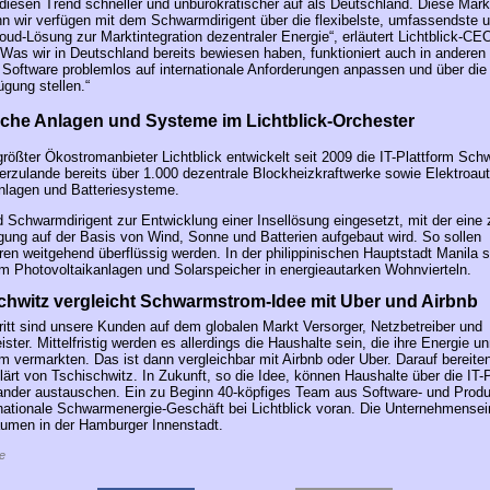
 diesen Trend schneller und unbürokratischer auf als Deutschland. Diese Mar
nn wir verfügen mit dem Schwarmdirigent über die flexibelste, umfassendste 
loud-Lösung zur Marktintegration dezentraler Energie“, erläutert Lichtblick-C
„Was wir in Deutschland bereits bewiesen haben, funktioniert auch in anderen
Software problemlos auf internationale Anforderungen anpassen und über die 
ügung stellen.“
sche Anlagen und Systeme im Lichtblick-Orchester
rößter Ökostromanbieter Lichtblick entwickelt seit 2009 die IT-Plattform Sch
ierzulande bereits über 1.000 dezentrale Blockheizkraftwerke sowie Elektroau
nlagen und Batteriesysteme.
d Schwarmdirigent zur Entwicklung einer Insellösung eingesetzt, mit der eine 
gung auf der Basis von Wind, Sonne und Batterien aufgebaut wird. So sollen
en weitgehend überflüssig werden. In der philippinischen Hauptstadt Manila st
m Photovoltaikanlagen und Solarspeicher in energieautarken Wohnvierteln.
chwitz vergleicht Schwarmstrom-Idee mit Uber und Airbnb
ritt sind unsere Kunden auf dem globalen Markt Versorger, Netzbetreiber und
ister. Mittelfristig werden es allerdings die Haushalte sein, die ihre Energie un
rm vermarkten. Das ist dann vergleichbar mit Airbnb oder Uber. Darauf bereite
lärt von Tschischwitz. In Zukunft, so die Idee, können Haushalte über die IT-P
ander austauschen. Ein zu Beginn 40-köpfiges Team aus Software- und Produ
ernationale Schwarmenergie-Geschäft bei Lichtblick voran. Die Unternehmenseinh
umen in der Hamburger Innenstadt.
e