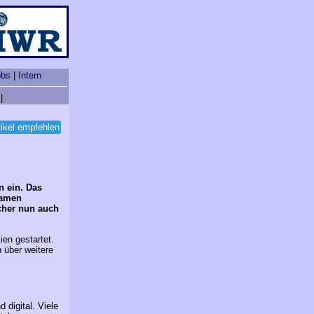
obs
|
Intern
|
tikel empfehlen
n ein. Das
Namen
cher nun auch
ien gestartet.
 über weitere
 digital. Viele