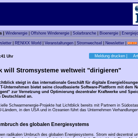
s |
Windenergie
|
Offshore Windenergie
|
Solarbranche
|
Bioenergie
|
Energiej
sletter
|
RENIXX World
|
Veranstaltungen
|
Stromwechsel
|
Newsletter
|
Meldung drucken
|
Ar
:41 Uhr
k will Stromsysteme weltweit "dirigieren"
tblick steigt in das internationale Geschäft für digitale Energielösunge
IT-Unternehmen bietet seine cloudbasierte Software-Plattform mit dem 
ent“ zur Vernetzung und Optimierung dezentraler Kraftwerke und Spei
 Deutschland an.
elle Schwarmenergie-Projekte hat Lichtblick bereits mit Partnern in Südostas
-Ländern, in den USA und in Ozeanien führt das Unternehmen Verhandlungen
Umbruch des globalen Energiesystems
inen radikalen Umbruch des globalen Energiesystems. Strom wird dezentral und