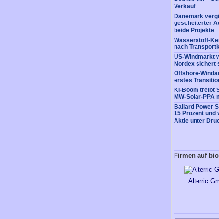
Verkauf
Dänemark vergi
gescheiterter A
beide Projekte
Wasserstoff-Ke
nach Transportk
US-Windmarkt w
Nordex sichert 
Offshore-Windaus
erstes Transitio
KI-Boom treibt 
MW-Solar-PPA m
Ballard Power 
15 Prozent und 
Aktie unter Dru
Firmen auf bio
Alterric G