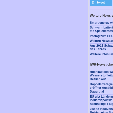
tweet
Weitere News 
Smart energy wi
Schwarmbatterie
mit Speicherst
Infotag zum EE
Weitere News a
Aus 2013 Schwa
des Jahres
Weitere Infos u
IWR-Newsticke
Hochlauf des Wa
Wasserstofflei
Betrieb auf
Doppelstrategi
eröffnet Ausbil
Dauerthal
EU gibt Ländern
Industriepolitik
nachhaltige Flug
Zweite Insolvenz
Betrieb ein – So