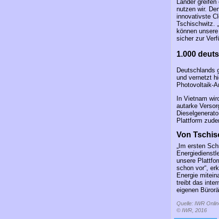
Länder greifen
nutzen wir. De
innovativste C
Tschischwitz. 
können unsere 
sicher zur Verf
1.000 deut
Deutschlands g
und vernetzt h
Photovoltaik-A
In Vietnam wir
autarke Versor
Dieselgenerator
Plattform zude
Von Tschis
„Im ersten Sch
Energiedienstle
unsere Plattfo
schon vor“, erk
Energie mitein
treibt das int
eigenen Bürorä
Quelle: IWR Onlin
© IWR, 2016