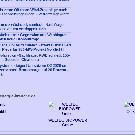
bt erste Offshore-Wind-Zuschläge nach
usschreibungsrunde – Vattenfall gewinnt
rnnetz wächst dynamisch: Nachfrage
apazitäten verdoppelt sich
ächst trotz Gegenwind aus Washington:
sich neue Großaufträge
bau in Deutschland: Vattenfall installiert
n Piece für 980-MW-Projekt Nordlicht I
Solarstrom-Nachfrage: RWE schließt 155-
it Google in Oklahoma
Systems steigert Umsatz im Q2 2026 um
verbessert Bruttomarge auf 20 Prozent –
ck
energie-branche.de
mbH
OEK
WELTEC BIOPOWER
GmbH