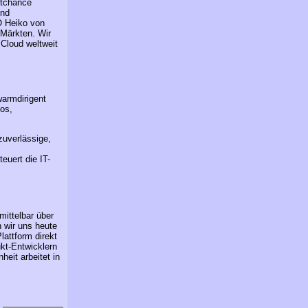
ktchance
und
EO Heiko von
 Märkten. Wir
Cloud weltweit
warmdirigent
tos,
zuverlässige,
euert die IT-
mittelbar über
n wir uns heute
lattform direkt
kt-Entwicklern
eit arbeitet in