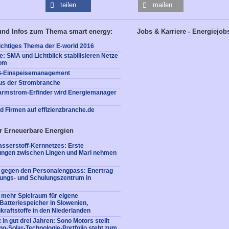
teilen
mailen
und Infos zum Thema smart energy:
Jobs & Karriere - Energiejob
chtiges Thema der E-world 2016
: SMA und Lichtblick stabilisieren Netze
rom
G-Einspeisemanagement
us der Strombranche
rmstrom-Erfinder wird Energiemanager
nd Firmen auf effizienzbranche.de
r Erneuerbare Energien
sserstoff-Kernnetzes: Erste
tungen zwischen Lingen und Marl nehmen
e gegen den Personalengpass: Enertrag
dungs- und Schulungszentrum in
 mehr Spielraum für eigene
: Batteriespeicher in Slowenien,
kraftstoffe in den Niederlanden
 in gut drei Jahren: Sono Motors stellt
no-Solar-Technologie-Portfolio steht zum