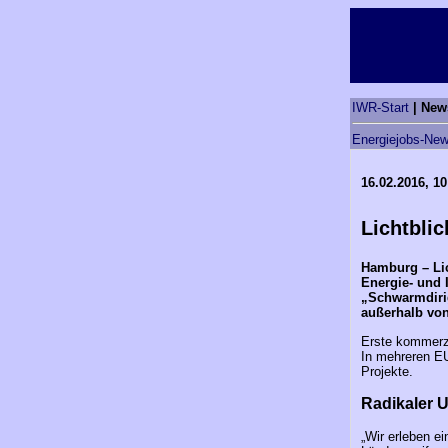
IWR-Start
| New
Energiejobs-New
16.02.2016, 10
Lichtblic
Hamburg – Lich
Energie- und 
„Schwarmdirig
außerhalb von
Erste kommerzi
In mehreren EU
Projekte.
Radikaler 
„Wir erleben e