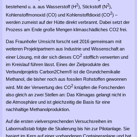
2
2
bestehend u. a. aus Wasserstoff (H
), Stickstoff (N
),
2
Kohlenstoffmonoxid (CO) und Kohlenstoffdioxid (CO
) –
werden zumeist auf der Hütte direkt verbrannt. Dabei setzt der
Prozess am Ende große Mengen klimaschädliches CO2 frei.
Das Fraunhofer Umsicht forscht seit 2016 gemeinsam mit
weiteren Projektpartnern aus Industrie und Wissenschaft an
2
einer Lösung, mit der sich dieses CO
stofflich verwerten und
im Kreislauf führen lässt. Eines der Zielprodukte des
Verbundprojekts Carbon2Chem® ist die Grundchemikalie
Methanol, die bisher noch aus fossilen Rohstoffen gewonnen
2
wird. Mit der Verwertung des CO
knüpfen die Forschenden
also gleich an zwei Stellen an: Das Klimagas gelangt nicht in
die Atmosphäre und ist gleichzeitig die Basis für eine
nachhaltige Methanolproduktion.
Auf die ersten vielversprechenden Versuchsreihen im
Labormaßstab folgte die Skalierung bis hin zur Pilotanlage. Sie
basiert im Kern auf einer vorhandenen Containeranlage und hat