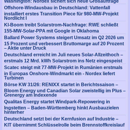
Washington: Nordex sichert sich neue Großaufträge
Offshore-Windausbau in Deutschland: Vattenfall
installiert erstes Transition Piece für 980-MW-Projekt
Nordlicht I
KI-Boom treibt Solarstrom-Nachfrage: RWE schließt
155-MW-Solar-PPA mit Google in Oklahoma
Ballard Power Systems steigert Umsatz im Q2 2026 um
15 Prozent und verbessert Bruttomarge auf 20 Prozent
– Aktie unter Druck
Deutschland erreicht im Juli neues Solar-Allzeithoch –
erstmals 12 Mrd. kWh Solarstrom ins Netz eingespeist
Scatec steigt mit 77-MW-Projekt in Rumänien erstmals
in Europas Onshore-Windmarkt ein - Nordex liefert
Turbinen
Börse KW 31/26: RENIXX startet in Berichtssaison –
Bloom Energy und Canadian Solar zweistellig im Plus –
Grenergy am Indexende
Qualitas Energy startet Windpark-Repowering in
Ingstetten – Baden-Württemberg hinkt Ausbauzielen
hinterher
Deutschland setzt bei der Kernfusion auf Industrie –
KIT übernimmt Schlüsselrolle beim Brennstoffkreislauf