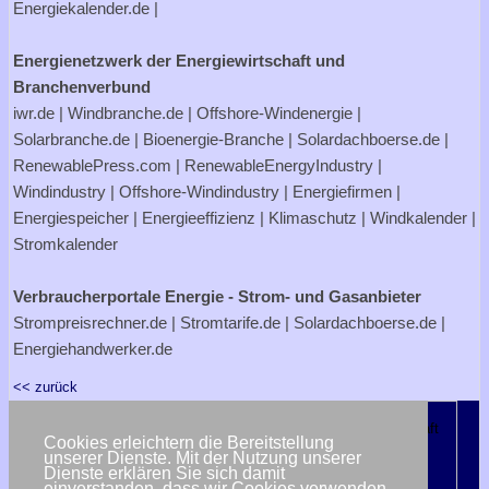
Energiekalender.de
|
Energienetzwerk der Energiewirtschaft und
Branchenverbund
iwr.de
|
Windbranche.de
|
Offshore-Windenergie
|
Solarbranche.de
|
Bioenergie-Branche
|
Solardachboerse.de
|
RenewablePress.com
|
RenewableEnergyIndustry
|
Windindustry
|
Offshore-Windindustry |
Energiefirmen
|
Energiespeicher
|
Energieeffizienz
|
Klimaschutz
|
Windkalender
|
Stromkalender
Verbraucherportale Energie - Strom- und Gasanbieter
Strompreisrechner.de
|
Stromtarife.de
|
Solardachboerse.de
|
Energiehandwerker.de
<< zurück
Cookies erleichtern die Bereitstellung
unserer Dienste. Mit der Nutzung unserer
Dienste erklären Sie sich damit
einverstanden, dass wir Cookies verwenden.