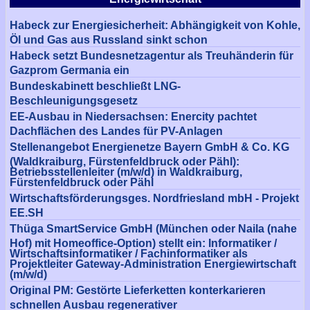
Habeck zur Energiesicherheit: Abhängigkeit von Kohle,
Öl und Gas aus Russland sinkt schon
Habeck setzt Bundesnetzagentur als Treuhänderin für
Gazprom Germania ein
Bundeskabinett beschließt LNG-
Beschleunigungsgesetz
EE-Ausbau in Niedersachsen: Enercity pachtet
Dachflächen des Landes für PV-Anlagen
Stellenangebot Energienetze Bayern GmbH & Co. KG
(Waldkraiburg, Fürstenfeldbruck oder Pähl):
Betriebsstellenleiter (m/w/d) in Waldkraiburg,
Fürstenfeldbruck oder Pähl
Wirtschaftsförderungsges. Nordfriesland mbH - Projekt
EE.SH
Thüga SmartService GmbH (München oder Naila (nahe
Hof) mit Homeoffice-Option) stellt ein: Informatiker /
Wirtschaftsinformatiker / Fachinformatiker als
Projektleiter Gateway-Administration Energiewirtschaft
(m/w/d)
Original PM: Gestörte Lieferketten konterkarieren
schnellen Ausbau regenerativer