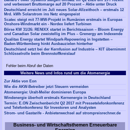
und verbessert Bruttomarge auf 20 Prozent – Aktie unter Druck
Deutschland erreicht im Juli neues Solar-Allzeithoch – erstmals 12
Mrd. kWh Solarstrom ins Netz eingespeist
Scatec steigt mit 77-MW-Projekt in Rumänien erstmals in Europas
Onshore-Windmarkt ein - Nordex liefert Turbinen
Börse KW 31/26: RENIXX startet in Berichtssaison – Bloom Energy
und Canadian Solar zweistellig im Plus – Grenergy am Indexende
Qualitas Energy startet Windpark-Repowering in Ingstetten –
Baden-Württemberg hinkt Ausbauzielen hinterher
Deutschland setzt bei der Kernfusion auf Industrie – KIT übernimmt
Schlüsselrolle beim Brennstoffkreislauf
Fehler beim Abruf der Daten
Weitere News und Infos rund um die Atomenergie
Zur Aktie von Eon
Wie die AKW-Betreiber jetzt Steuern vermeiden
Atomenergie: Uralt-Meiler dominieren Europa
Windenergie überholt erstmals Kernenergie in Deutschland
Termin: E.ON Zwischenbericht Q2 2017 mit Pressetelefonkonferenz
und Telefonkonferenz für Investoren und Analysten
Strom- und Gastarife - Anbieterwechsel auf strompreisrechner.de
Business- und Wirtschaftsthemen Erneuerbare