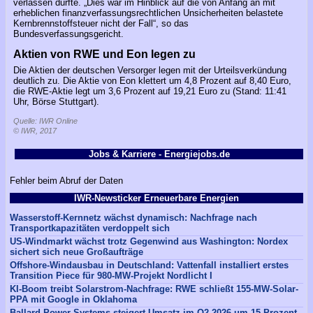
verlassen durfte. „Dies war im Hinblick auf die von Anfang an mit
erheblichen finanzverfassungsrechtlichen Unsicherheiten belastete
Kernbrennstoffsteuer nicht der Fall“, so das
Bundesverfassungsgericht.
Aktien von RWE und Eon legen zu
Die Aktien der deutschen Versorger legen mit der Urteilsverkündung
deutlich zu. Die Aktie von Eon klettert um 4,8 Prozent auf 8,40 Euro,
die RWE-Aktie legt um 3,6 Prozent auf 19,21 Euro zu (Stand: 11:41
Uhr, Börse Stuttgart).
Quelle: IWR Online
© IWR, 2017
Jobs & Karriere - Energiejobs.de
Fehler beim Abruf der Daten
IWR-Newsticker Erneuerbare Energien
Wasserstoff-Kernnetz wächst dynamisch: Nachfrage nach
Transportkapazitäten verdoppelt sich
US-Windmarkt wächst trotz Gegenwind aus Washington: Nordex
sichert sich neue Großaufträge
Offshore-Windausbau in Deutschland: Vattenfall installiert erstes
Transition Piece für 980-MW-Projekt Nordlicht I
KI-Boom treibt Solarstrom-Nachfrage: RWE schließt 155-MW-Solar-
PPA mit Google in Oklahoma
Ballard Power Systems steigert Umsatz im Q2 2026 um 15 Prozent