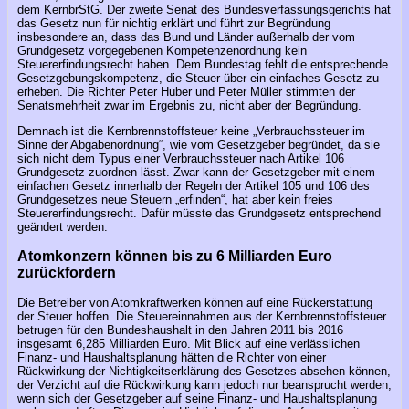
dem KernbrStG. Der zweite Senat des Bundesverfassungsgerichts hat
das Gesetz nun für nichtig erklärt und führt zur Begründung
insbesondere an, dass das Bund und Länder außerhalb der vom
Grundgesetz vorgegebenen Kompetenzenordnung kein
Steuererfindungsrecht haben. Dem Bundestag fehlt die entsprechende
Gesetzgebungskompetenz, die Steuer über ein einfaches Gesetz zu
erheben. Die Richter Peter Huber und Peter Müller stimmten der
Senatsmehrheit zwar im Ergebnis zu, nicht aber der Begründung.
Demnach ist die Kernbrennstoffsteuer keine „Verbrauchssteuer im
Sinne der Abgabenordnung“, wie vom Gesetzgeber begründet, da sie
sich nicht dem Typus einer Verbrauchssteuer nach Artikel 106
Grundgesetz zuordnen lässt. Zwar kann der Gesetzgeber mit einem
einfachen Gesetz innerhalb der Regeln der Artikel 105 und 106 des
Grundgesetzes neue Steuern „erfinden“, hat aber kein freies
Steuererfindungsrecht. Dafür müsste das Grundgesetz entsprechend
geändert werden.
Atomkonzern können bis zu 6 Milliarden Euro
zurückfordern
Die Betreiber von Atomkraftwerken können auf eine Rückerstattung
der Steuer hoffen. Die Steuereinnahmen aus der Kernbrennstoffsteuer
betrugen für den Bundeshaushalt in den Jahren 2011 bis 2016
insgesamt 6,285 Milliarden Euro. Mit Blick auf eine verlässlichen
Finanz- und Haushaltsplanung hätten die Richter von einer
Rückwirkung der Nichtigkeitserklärung des Gesetzes absehen können,
der Verzicht auf die Rückwirkung kann jedoch nur beansprucht werden,
wenn sich der Gesetzgeber auf seine Finanz- und Haushaltsplanung