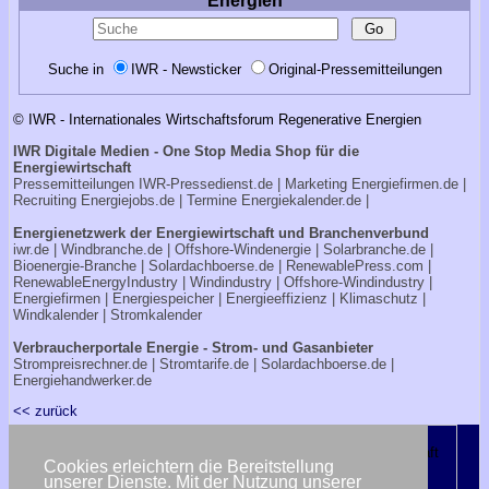
Energien
Suche in
IWR - Newsticker
Original-Pressemitteilungen
© IWR - Internationales Wirtschaftsforum Regenerative Energien
IWR Digitale Medien - One Stop Media Shop für die
Energiewirtschaft
Pressemitteilungen
IWR-Pressedienst.de
| Marketing
Energiefirmen.de
|
Recruiting
Energiejobs.de
| Termine
Energiekalender.de
|
Energienetzwerk der Energiewirtschaft und Branchenverbund
iwr.de
|
Windbranche.de
|
Offshore-Windenergie
|
Solarbranche.de
|
Bioenergie-Branche
|
Solardachboerse.de
|
RenewablePress.com
|
RenewableEnergyIndustry
|
Windindustry
|
Offshore-Windindustry |
Energiefirmen
|
Energiespeicher
|
Energieeffizienz
|
Klimaschutz
|
Windkalender
|
Stromkalender
Verbraucherportale Energie - Strom- und Gasanbieter
Strompreisrechner.de
|
Stromtarife.de
|
Solardachboerse.de
|
Energiehandwerker.de
<< zurück
Cookies erleichtern die Bereitstellung
unserer Dienste. Mit der Nutzung unserer