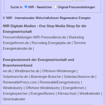
Suche in
IWR - Newsticker
Original-Pressemitteilungen
© IWR - Internationales Wirtschaftsforum Regenerative Energien
IWR Digitale Medien - One Stop Media Shop für die
Energiewirtschaft
Pressemitteilungen
IWR-Pressedienst.de
| Marketing
Energiefirmen.de
| Recruiting
Energiejobs.de
| Termine
Energiekalender.de
|
Energienetzwerk der Energiewirtschaft und
Branchenverbund
iwr.de
|
Windbranche.de
|
Offshore-Windenergie
|
Solarbranche.de
|
Bioenergie-Branche
|
Solardachboerse.de
|
RenewablePress.com
|
RenewableEnergyIndustry
|
Windindustry
|
Offshore-Windindustry |
Energiefirmen
|
Energiespeicher
|
Energieeffizienz
|
Klimaschutz
|
Windkalender
|
Stromkalender