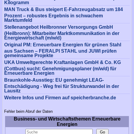
Kilogramm
MAN Truck & Bus steigert E-Fahrzeugabsatz um 184
Prozent – robustes Ergebnis in schwachem
Marktumfeld
Stellenangebot Heilbronner Versorgungs GmbH
(Heilbronn): Mitarbeiter Marktkommunikation in der
Energiewirtschaft (m/w/d)
Original PM: Erneuerbare Energien für grünen Stahl
aus Sachsen – FERALPI STAHL und JUWI prüfen
gemeinsame Projekte
UKA Umweltgerechte Kraftanlagen GmbH & Co. KG
(Cottbus) sucht: Genehmigungsplaner (m/w/d) für
Erneuerbare Energien
Braunkohle-Ausstieg: EU genehmigt LEAG-
Entschädigung - Weg frei für Strukturwandel in der
Lausitz
Weitere Infos und Firmen auf speicherbranche.de
Fehler beim Abruf der Daten
Business- und Wirtschaftsthemen Erneuerbare
Energien