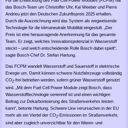
Für die Entwicklung des Fuel Cell Power Modules (FCPM) hat
das Bosch-Team um Christoffer Uhr, Kai Weeber und Pierre
Andrieu jetzt den Deutschen Zukunftspreis 2025 erhalten.
Durch die Auszeichnung wird das System als wegweisende
Technologie für die klimaneutrale Mobilität eingestuft. „Der
Preis ist eine herausragende Anerkennung für das gesamte
Team. Er zeigt, welches Innovationspotenzial in Wasserstoff
steckt – und welch entscheidende Rolle Bosch dabei spielt“,
sagte Bosch-Chef Dr. Stefan Hartung.
Das FCPM wandelt Wasserstoff und Sauerstoff in elektrische
Energie um. Damit können schwere Nutzfahrzeuge vollständig
CO
-frei betrieben werden, sofern grüner Wasserstoff genutzt
2
wird. „Mit dem Fuel Cell Power Module zeigt Bosch, dass
Wasserstofftechnologie serienreif ist und einen wichtigen
Beitrag zur Dekarbonisierung des Straßenverkehrs leisten
kann“, betonte Hartung. Schwere Lkw verursachen in der EU
mehr als ein Viertel der CO
-Emissionen im Straßenverkehr,
2
sind aber zugleich unverzichtbar für den Waren- und