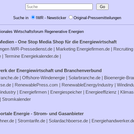
Suche in
IWR - Newsticker
Original-Pressemitteilungen
tionales Wirtschaftsforum Regenerative Energien
Medien - One Stop Media Shop für die Energiewirtschaft
ungen
IWR-Pressedienst.de
| Marketing
Energiefirmen.de
| Recruiting
e
| Termine
Energiekalender.de
|
erk der Energiewirtschaft und Branchenverbund
ranche.de
|
Offshore-Windenergie
|
Solarbranche.de
|
Bioenergie-Br
rse.de
|
RenewablePress.com
|
RenewableEnergyIndustry
|
Windindu
industry |
Energiefirmen
|
Energiespeicher
|
Energieeffizienz
|
Klimas
|
Stromkalender
ortale Energie - Strom- und Gasanbieter
hner.de
|
Stromtarife.de
|
Solardachboerse.de
|
Energiehandwerker.d