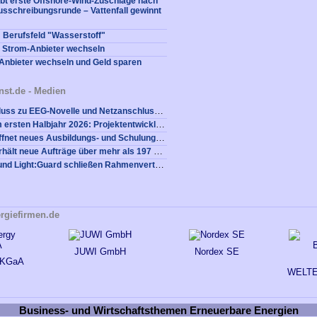
bt erste Offshore-Wind-Zuschläge nach
usschreibungsrunde – Vattenfall gewinnt
 Berufsfeld "Wasserstoff"
 Strom-Anbieter wechseln
Anbieter wechseln und Geld sparen
nst.de - Medien
Kabinettsbeschluss zu EEG-Novelle und Netzanschlusspaket: Alterric warnt vor schwerem Rückschlag für Industriestandort Deutschland
Rund 900 MW im ersten Halbjahr 2026: Projektentwickler entscheiden sich für die UKA-Gruppe
ENERTRAG eröffnet neues Ausbildungs- und Schulungszentrum in Dauerthal
Nordex Group erhält neue Aufträge über mehr als 197 MW von ENOVA und BMR
NOTUS energy und Light:Guard schließen Rahmenvertrag über Bedarfsgesteuerte Nachtkennzeichnung für Neuanlagen
rgiefirmen.de
JUWI GmbH
Nordex SE
 KGaA
WELT
Business- und Wirtschaftsthemen Erneuerbare Energien