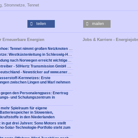
g,
Stromnetze,
Tennet
teilen
mailen
r Erneuerbare Energien
Jobs & Karriere - Energiejob
Westlich von Itzehoe: Tennet nimmt großen Netzknoten für die Energiewende im Norden in Betrieb
Ausbau Stromnetze: Westküstenleitung in Schleswig-Holstein kommt voran
Seekabel-Verbindung nach Norwegen erreicht wichtigen Meilenstein
Job beim Netzbetreiber - 50Hertz Transmission GmbH sucht (Berlin): Teilprojektleiterin Tiefbau für die Höchstspannungskabel-Verbindung SuedOstLink (w/m/d)
Netzausbau in Deutschland - Newsticker auf www.energiefirmen.de
sserstoff-Kernnetzes: Erste
tungen zwischen Lingen und Marl nehmen
e gegen den Personalengpass: Enertrag
dungs- und Schulungszentrum in
 mehr Spielraum für eigene
: Batteriespeicher in Slowenien,
kraftstoffe in den Niederlanden
 in gut drei Jahren: Sono Motors stellt
no-Solar-Technologie-Portfolio steht zum