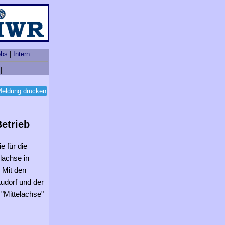
obs
|
Intern
|
eldung drucken
etrieb
e für die
lachse in
 Mit den
udorf und der
"Mittelachse"