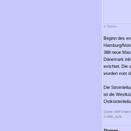
© Tennet
Beginn des ers
Hamburg/Nord 
388 neue Mast
Dänemark inkl
errichtet. Di
wurden vom dä
Die Stromleitu
ist die Westkü
Ostküstenleit
Quelle: IWR Online
© IWR, 2020
Themen