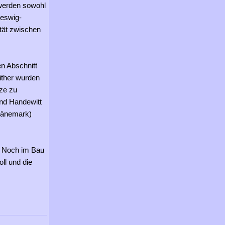
 werden sowohl
leswig-
tät zwischen
en Abschnitt
ither wurden
ze zu
nd Handewitt
(Dänemark)
n. Noch im Bau
ll und die