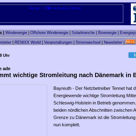
s |
Windenergie
|
Offshore Windenergie
|
Solarbranche
|
Bioenergie
|
Energiej
sletter
|
RENIXX World
|
Veranstaltungen
|
Stromwechsel
|
Newsletter
|
M
28 Uhr
e ade
mmt wichtige Stromleitung nach Dänemark in B
Bayreuth - Der Netzbetreiber Tennet hat di
Energiewende wichtige Stromleitung Mitte
Schleswig-Holstein in Betrieb genommen.
beiden nördlichen Abschnitten zwischen A
Grenze zu Dänemark ist die Stromleitung 
nun komplett.