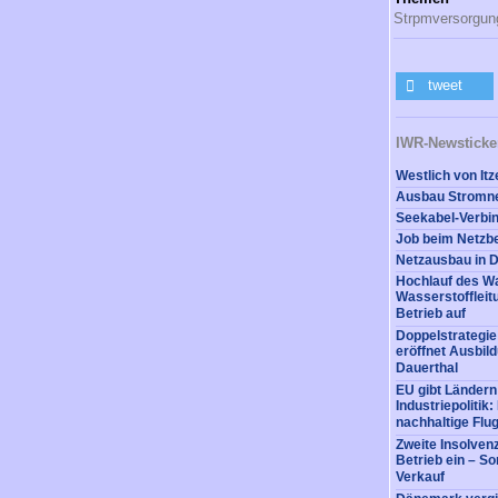
Strpmversorgun
tweet
IWR-Newsticke
Hochlauf des Wa
Wasserstofflei
Betrieb auf
Doppelstrategi
eröffnet Ausbil
Dauerthal
EU gibt Ländern
Industriepolitik
nachhaltige Flug
Zweite Insolvenz
Betrieb ein – So
Verkauf