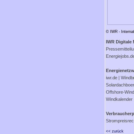
© IWR - Interna
IWR Digitale 
Pressemitteil
Energiejobs.d
Energienetzw
iwr.de
|
Windb
Solardachboe
Offshore-Wind
Windkalender
Verbraucherp
Strompreisrec
<< zurück