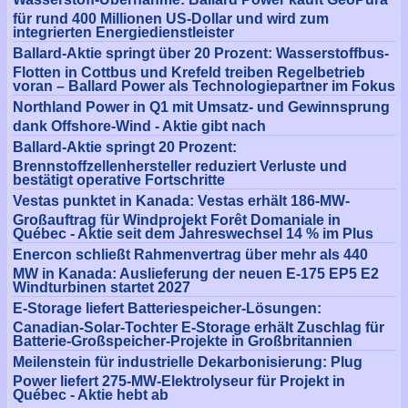
für rund 400 Millionen US-Dollar und wird zum
integrierten Energiedienstleister
Ballard-Aktie springt über 20 Prozent: Wasserstoffbus-
Flotten in Cottbus und Krefeld treiben Regelbetrieb
voran – Ballard Power als Technologiepartner im Fokus
Northland Power in Q1 mit Umsatz- und Gewinnsprung
dank Offshore-Wind - Aktie gibt nach
Ballard-Aktie springt 20 Prozent:
Brennstoffzellenhersteller reduziert Verluste und
bestätigt operative Fortschritte
Vestas punktet in Kanada: Vestas erhält 186-MW-
Großauftrag für Windprojekt Forêt Domaniale in
Québec - Aktie seit dem Jahreswechsel 14 % im Plus
Enercon schließt Rahmenvertrag über mehr als 440
MW in Kanada: Auslieferung der neuen E-175 EP5 E2
Windturbinen startet 2027
E-Storage liefert Batteriespeicher-Lösungen:
Canadian-Solar-Tochter E-Storage erhält Zuschlag für
Batterie-Großspeicher-Projekte in Großbritannien
Meilenstein für industrielle Dekarbonisierung: Plug
Power liefert 275-MW-Elektrolyseur für Projekt in
Québec - Aktie hebt ab