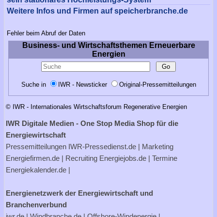
Weitere Infos und Firmen auf speicherbranche.de
Fehler beim Abruf der Daten
Business- und Wirtschaftsthemen Erneuerbare
Energien
Suche in
IWR - Newsticker
Original-Pressemitteilungen
© IWR - Internationales Wirtschaftsforum Regenerative Energien
IWR Digitale Medien - One Stop Media Shop für die
Energiewirtschaft
Pressemitteilungen
IWR-Pressedienst.de
| Marketing
Energiefirmen.de
| Recruiting
Energiejobs.de
| Termine
Energiekalender.de
|
Energienetzwerk der Energiewirtschaft und
Branchenverbund
iwr.de
|
Windbranche.de
|
Offshore-Windenergie
|