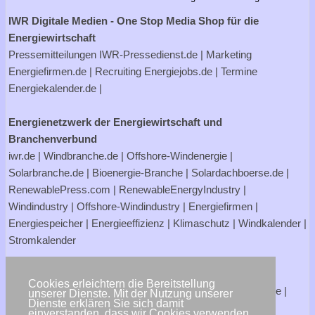
IWR Digitale Medien - One Stop Media Shop für die
Energiewirtschaft
Pressemitteilungen
IWR-Pressedienst.de
| Marketing
Energiefirmen.de
| Recruiting
Energiejobs.de
| Termine
Energiekalender.de
|
Energienetzwerk der Energiewirtschaft und
Branchenverbund
iwr.de
|
Windbranche.de
|
Offshore-Windenergie
|
Solarbranche.de
|
Bioenergie-Branche
|
Solardachboerse.de
|
RenewablePress.com
|
RenewableEnergyIndustry
|
Windindustry
|
Offshore-Windindustry |
Energiefirmen
|
Energiespeicher
|
Energieeffizienz
|
Klimaschutz
|
Windkalender
|
Stromkalender
Verbraucherportale Energie - Strom- und Gasanbieter
Cookies erleichtern die Bereitstellung
Strompreisrechner.de
|
Stromtarife.de
|
Solardachboerse.de
|
unserer Dienste. Mit der Nutzung unserer
Dienste erklären Sie sich damit
Energiehandwerker.de
einverstanden, dass wir Cookies verwenden.