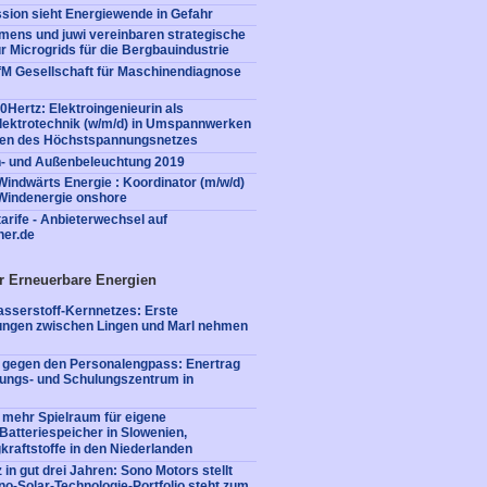
ion sieht Energiewende in Gefahr
emens und juwi vereinbaren strategische
r Microgrids für die Bergbauindustrie
GfM Gesellschaft für Maschinendiagnose
0Hertz: Elektroingenieurin als
 Elektrotechnik (w/m/d) in Umspannwerken
gen des Höchstspannungsnetzes
n- und Außenbeleuchtung 2019
Windwärts Energie : Koordinator (m/w/d)
Windenergie onshore
arife - Anbieterwechsel auf
ner.de
r Erneuerbare Energien
sserstoff-Kernnetzes: Erste
tungen zwischen Lingen und Marl nehmen
e gegen den Personalengpass: Enertrag
dungs- und Schulungszentrum in
 mehr Spielraum für eigene
: Batteriespeicher in Slowenien,
kraftstoffe in den Niederlanden
 in gut drei Jahren: Sono Motors stellt
no-Solar-Technologie-Portfolio steht zum