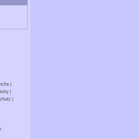
anche
|
stry
|
chutz
|
e