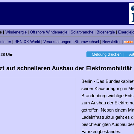
s |
Windenergie
|
Offshore Windenergie
|
Solarbranche
|
Bioenergie
|
Energiej
sletter
|
RENIXX World
|
Veranstaltungen
|
Stromwechsel
|
Newsletter
|
Meldung drucken
|
Ar
:28 Uhr
zt auf schnelleren Ausbau der Elektromobilität
Berlin - Das Bundeskabinet
seiner Klausurtagung in M
Brandenburg wichtige Ent
zum Ausbau der Elektromob
getroffen. Neben einem Ma
Ladeinfrastruktur geht es 
beschleunigten Ausbau de
Fahrzeugbestandes.