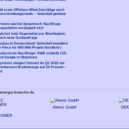
bt erste Offshore-Wind-Zuschläge nach
usschreibungsrunde – Vattenfall gewinnt
rnnetz wächst dynamisch: Nachfrage
apazitäten verdoppelt sich
ächst trotz Gegenwind aus Washington:
sich neue Großaufträge
bau in Deutschland: Vattenfall installiert
n Piece für 980-MW-Projekt Nordlicht I
Solarstrom-Nachfrage: RWE schließt 155-
it Google in Oklahoma
Systems steigert Umsatz im Q2 2026 um
verbessert Bruttomarge auf 20 Prozent –
ck
energie-branche.de
Alterric GmbH
OEK
POWER