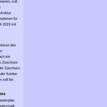
ieren, soll
e
struktur
ßnahmen für
ch 2019 mit
hlüsse des
er
ach ein
es Zuschuss
 der Zuschuss
 der Kosten
 soll bis
zes
asterplan
irtschaft,