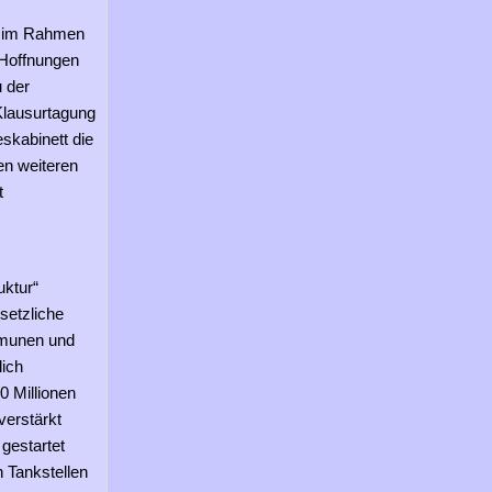
t im Rahmen
Hoffnungen
 der
 Klausurtagung
skabinett die
n weiteren
t
uktur“
setzliche
mmunen und
lich
0 Millionen
verstärkt
gestartet
 Tankstellen