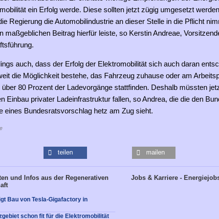
mobilität ein Erfolg werde. Diese sollten jetzt zügig umgesetzt werden
 die Regierung die Automobilindustrie an dieser Stelle in die Pflicht ni
n maßgeblichen Beitrag hierfür leiste, so Kerstin Andreae, Vorsitze
tsführung.
rdings auch, dass der Erfolg der Elektromobilität sich auch daran ents
weit die Möglichkeit bestehe, das Fahrzeug zuhause oder am Arbeitsp
r über 80 Prozent der Ladevorgänge stattfinden. Deshalb müssten jetz
n Einbau privater Ladeinfrastruktur fallen, so Andrea, die die den Bu
e eines Bundesratsvorschlag hetz am Zug sieht.
e
teilen
mailen
en und Infos aus der Regenerativen
Jobs & Karriere - Energiejob
aft
gt Bau von Tesla-Gigafactory in
ebiet schon fit für die Elektromobilität