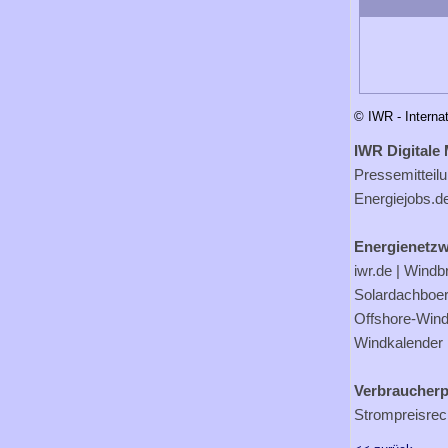
© IWR - Interna
IWR Digitale 
Pressemitteil
Energiejobs.d
Energienetzw
iwr.de
|
Windb
Solardachboe
Offshore-Wind
Windkalender
Verbraucherp
Strompreisrec