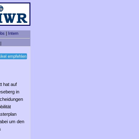
obs
|
Intern
|
tikel empfehlen
t hat auf
eseberg in
scheidungen
ilität
sterplan
dabei um den
s