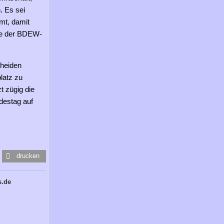
. Es sei
mmt, damit
nde der BDEW-
cheiden
latz zu
t zügig die
ndestag auf
drucken
s.de