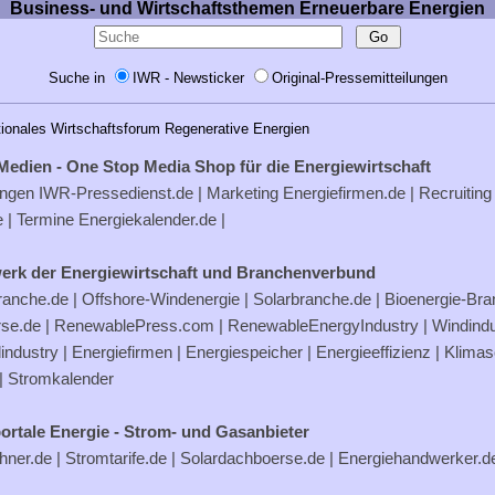
Business- und Wirtschaftsthemen Erneuerbare Energien
Suche in
IWR - Newsticker
Original-Pressemitteilungen
tionales Wirtschaftsforum Regenerative Energien
Medien - One Stop Media Shop für die Energiewirtschaft
ungen
IWR-Pressedienst.de
| Marketing
Energiefirmen.de
| Recruiting
e
| Termine
Energiekalender.de
|
erk der Energiewirtschaft und Branchenverbund
ranche.de
|
Offshore-Windenergie
|
Solarbranche.de
|
Bioenergie-Br
rse.de
|
RenewablePress.com
|
RenewableEnergyIndustry
|
Windindu
industry |
Energiefirmen
|
Energiespeicher
|
Energieeffizienz
|
Klimas
|
Stromkalender
ortale Energie - Strom- und Gasanbieter
hner.de
|
Stromtarife.de
|
Solardachboerse.de
|
Energiehandwerker.d