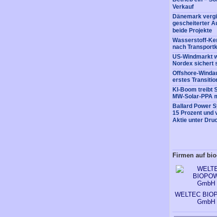
Verkauf
Dänemark vergi
gescheiterter A
beide Projekte
Wasserstoff-Ke
nach Transportk
US-Windmarkt w
Nordex sichert 
Offshore-Windaus
erstes Transitio
KI-Boom treibt 
MW-Solar-PPA m
Ballard Power 
15 Prozent und 
Aktie unter Dru
Firmen auf bio
WELTEC BIO
GmbH