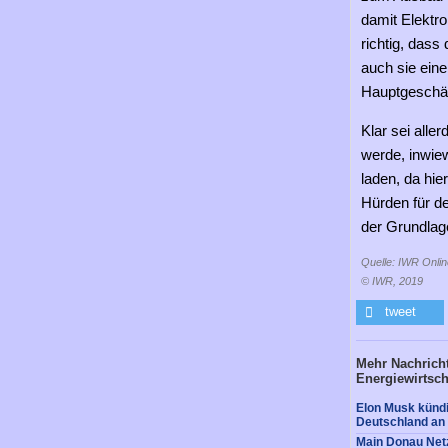
damit Elektro
richtig, dass
auch sie eine
Hauptgeschäf
Klar sei alle
werde, inwie
laden, da hie
Hürden für de
der Grundlag
Quelle: IWR Onlin
© IWR, 2019
tweet
Mehr Nachricht
Energiewirtsch
Elon Musk kündi
Deutschland an
Main Donau Netzg