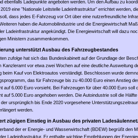
nd ebenfalls Ladepunkte angeboten werden. Um den Aufbau zu koordin
2019 eine "Nationale Leitstelle Ladeinfrastruktur" errichtet werden, di
 soll, dass jedes E-Fahrzeug vor Ort über eine nutzerfreundliche Infra
 Weiteren haben die Automobilindustrie und die Energiewirtschaft Ma
r Ladeinfrastruktur angekündigt. Die Energiewirtschaft will dazu no
igen Ministern zusammenkommen.
erung unterstützt Ausbau des Fahrzeugbestandes
ten zufolge hat sich das Bundeskabinett auf der Grundlage der Besc
im Kanzleramt vor etwa zwei Wochen auf eine deutliche Ausweitung d
g beim Kauf von Elektroautos verständigt. Beschlossen wurde demn
gsprogramm, das für Fahrzeuge bis zu 40.000 Euro einen Anstieg d
t auf 6.000 Euro vorsieht. Bei Fahrzeugen für über 40.000 Euro soll
 auf 5.000 Euro angehoben werden. Die Autoindustrie soll die Hälfte
der ursprünglich bis Ende 2020 vorgesehene Unterstützungszeitraum
rlängert werden.
rt zügigen Einstieg in Ausbau des privaten Ladesäulennet
rband der er Energie- und Wasserwirtschaft (BDEW) begrüßt den M
r Ladeinfrastruktur. Er enthalte wichtige Empfehlungen der Energiew