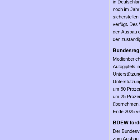
in Deutschla
noch im Jahr 
sicherstellen
verfügt. Des
den Ausbau de
den zuständ
Bundesregi
Medienberich
Autogipfels 
Unterstützun
Unterstützun
um 50 Prozen
um 25 Prozent
übernehmen, 
Ende 2025 ve
BDEW forde
Der Bundesve
zum Ausbau de