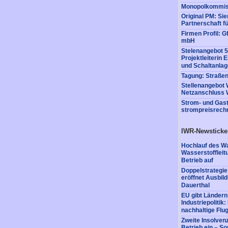
Monopolkommiss
Original PM: Si
Partnerschaft fü
Firmen Profil: 
mbH
Stelenangebot 5
Projektleiterin
und Schaltanla
Tagung: Straße
Stellenangebot 
Netzanschluss 
Strom- und Gast
strompreisrech
IWR-Newsticke
Hochlauf des Wa
Wasserstofflei
Betrieb auf
Doppelstrategi
eröffnet Ausbil
Dauerthal
EU gibt Ländern
Industriepolitik
nachhaltige Flug
Zweite Insolvenz
Betrieb ein – So