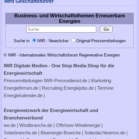
wird Geschäftsführer
Business- und Wirtschaftsthemen Erneuerbare
Energien
Suche in
IWR - Newsticker
Original-Pressemitteilungen
© IWR - Internationales Wirtschaftsforum Regenerative Energien
IWR Digitale Medien - One Stop Media Shop für die
Energiewirtschaft
Pressemitteilungen
IWR-Pressedienst.de
| Marketing
Energiefirmen.de
| Recruiting
Energiejobs.de
| Termine
Energiekalender.de
|
Energienetzwerk der Energiewirtschaft und
Branchenverbund
iwr.de
|
Windbranche.de
|
Offshore-Windenergie
|
Solarbranche.de
|
Bioenergie-Branche
|
Solardachboerse.de
|