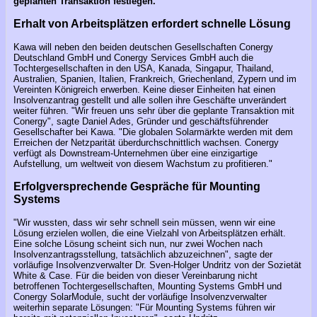
geplanten Transaktion festlegen.
Erhalt von Arbeitsplätzen erfordert schnelle Lösung
Kawa will neben den beiden deutschen Gesellschaften Conergy
Deutschland GmbH und Conergy Services GmbH auch die
Tochtergesellschaften in den USA, Kanada, Singapur, Thailand,
Australien, Spanien, Italien, Frankreich, Griechenland, Zypern und im
Vereinten Königreich erwerben. Keine dieser Einheiten hat einen
Insolvenzantrag gestellt und alle sollen ihre Geschäfte unverändert
weiter führen. "Wir freuen uns sehr über die geplante Transaktion mit
Conergy", sagte Daniel Ades, Gründer und geschäftsführender
Gesellschafter bei Kawa. "Die globalen Solarmärkte werden mit dem
Erreichen der Netzparität überdurchschnittlich wachsen. Conergy
verfügt als Downstream-Unternehmen über eine einzigartige
Aufstellung, um weltweit von diesem Wachstum zu profitieren."
Erfolgversprechende Gespräche für Mounting
Systems
"Wir wussten, dass wir sehr schnell sein müssen, wenn wir eine
Lösung erzielen wollen, die eine Vielzahl von Arbeitsplätzen erhält.
Eine solche Lösung scheint sich nun, nur zwei Wochen nach
Insolvenzantragsstellung, tatsächlich abzuzeichnen", sagte der
vorläufige Insolvenzverwalter Dr. Sven-Holger Undritz von der Sozietät
White & Case. Für die beiden von dieser Vereinbarung nicht
betroffenen Tochtergesellschaften, Mounting Systems GmbH und
Conergy SolarModule, sucht der vorläufige Insolvenzverwalter
weiterhin separate Lösungen: "Für Mounting Systems führen wir