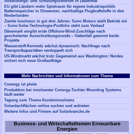
Ausbildungs- und Schulungszentrum in Dauerthal
EU gibt Ländern mehr Spielraum für eigene Industriepolitik:
Batteriespeicher in Slowenien, nachhaltige Flugkraftstoffe in den
Niederlanden
Zweite Insolvenz in gut drei Jahren: Sono Motors stellt Betrieb ein
– Sono-Solar-Technologie-Portfolio steht zum Verkauf
Dänemark vergibt erste Offshore-Wind-Zuschläge nach
gescheiterter Ausschreibungsrunde – Vattenfall gewinnt beide
Projekte
Wasserstoff-Kernnetz wächst dynamisch: Nachfrage nach
Transportkapazitäten verdoppelt sich
US-Windmarkt wächst trotz Gegenwind aus Washington: Nordex
sichert sich neue Großaufträge
Mehr Nachrichten und Informationen zum Thema
Conergy ist pleite
Produktion bei insolventer Conergy-Tochter Mounting Systems
läuft weiter
Tagung zum Thema Kundeninsolvenz
Solardachflächen online suchen und anbieten
Weitere Infos und Firmen auf Solarbranche.de
Business- und Wirtschaftsthemen Erneuerbare
Energien