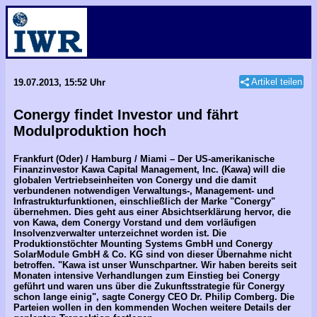
Artikel teilen
19.07.2013, 15:52 Uhr
Conergy findet Investor und fährt
Modulproduktion hoch
Frankfurt (Oder) / Hamburg / Miami – Der US-amerikanische
Finanzinvestor Kawa Capital Management, Inc. (Kawa) will die
globalen Vertriebseinheiten von Conergy und die damit
verbundenen notwendigen Verwaltungs-, Management- und
Infrastrukturfunktionen, einschließlich der Marke "Conergy"
übernehmen. Dies geht aus einer Absichtserklärung hervor, die
von Kawa, dem Conergy Vorstand und dem vorläufigen
Insolvenzverwalter unterzeichnet worden ist. Die
Produktionstöchter Mounting Systems GmbH und Conergy
SolarModule GmbH & Co. KG sind von dieser Übernahme nicht
betroffen. "Kawa ist unser Wunschpartner. Wir haben bereits seit
Monaten intensive Verhandlungen zum Einstieg bei Conergy
geführt und waren uns über die Zukunftsstrategie für Conergy
schon lange einig", sagte Conergy CEO Dr. Philip Comberg. Die
Parteien wollen in den kommenden Wochen weitere Details der