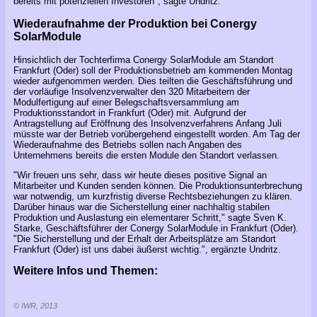
bereits mit potenziellen Investoren", sagte Undritz.
Wiederaufnahme der Produktion bei Conergy
SolarModule
Hinsichtlich der Tochterfirma Conergy SolarModule am Standort
Frankfurt (Oder) soll der Produktionsbetrieb am kommenden Montag
wieder aufgenommen werden. Dies teilten die Geschäftsführung und
der vorläufige Insolvenzverwalter den 320 Mitarbeitern der
Modulfertigung auf einer Belegschaftsversammlung am
Produktionsstandort in Frankfurt (Oder) mit. Aufgrund der
Antragstellung auf Eröffnung des Insolvenzverfahrens Anfang Juli
müsste war der Betrieb vorübergehend eingestellt worden. Am Tag der
Wiederaufnahme des Betriebs sollen nach Angaben des
Unternehmens bereits die ersten Module den Standort verlassen.
"Wir freuen uns sehr, dass wir heute dieses positive Signal an
Mitarbeiter und Kunden senden können. Die Produktionsunterbrechung
war notwendig, um kurzfristig diverse Rechtsbeziehungen zu klären.
Darüber hinaus war die Sicherstellung einer nachhaltig stabilen
Produktion und Auslastung ein elementarer Schritt," sagte Sven K.
Starke, Geschäftsführer der Conergy SolarModule in Frankfurt (Oder).
"Die Sicherstellung und der Erhalt der Arbeitsplätze am Standort
Frankfurt (Oder) ist uns dabei äußerst wichtig.", ergänzte Undritz.
Weitere Infos und Themen:
© IWR, 2013