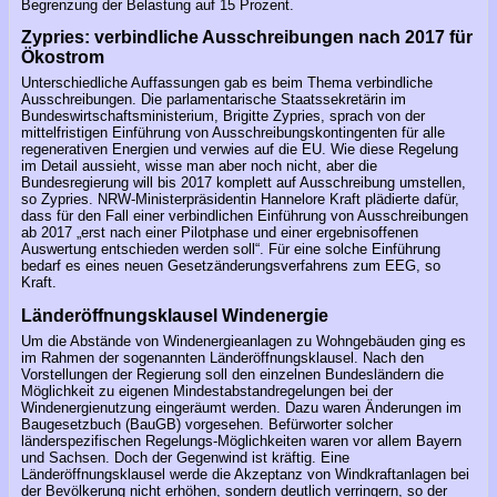
Begrenzung der Belastung auf 15 Prozent.
Zypries: verbindliche Ausschreibungen nach 2017 für
Ökostrom
Unterschiedliche Auffassungen gab es beim Thema verbindliche
Ausschreibungen. Die parlamentarische Staatssekretärin im
Bundeswirtschaftsministerium, Brigitte Zypries, sprach von der
mittelfristigen Einführung von Ausschreibungskontingenten für alle
regenerativen Energien und verwies auf die EU. Wie diese Regelung
im Detail aussieht, wisse man aber noch nicht, aber die
Bundesregierung will bis 2017 komplett auf Ausschreibung umstellen,
so Zypries. NRW-Ministerpräsidentin Hannelore Kraft plädierte dafür,
dass für den Fall einer verbindlichen Einführung von Ausschreibungen
ab 2017 „erst nach einer Pilotphase und einer ergebnisoffenen
Auswertung entschieden werden soll“. Für eine solche Einführung
bedarf es eines neuen Gesetzänderungsverfahrens zum EEG, so
Kraft.
Länderöffnungsklausel Windenergie
Um die Abstände von Windenergieanlagen zu Wohngebäuden ging es
im Rahmen der sogenannten Länderöffnungsklausel. Nach den
Vorstellungen der Regierung soll den einzelnen Bundesländern die
Möglichkeit zu eigenen Mindestabstandregelungen bei der
Windenergienutzung eingeräumt werden. Dazu waren Änderungen im
Baugesetzbuch (BauGB) vorgesehen. Befürworter solcher
länderspezifischen Regelungs-Möglichkeiten waren vor allem Bayern
und Sachsen. Doch der Gegenwind ist kräftig. Eine
Länderöffnungsklausel werde die Akzeptanz von Windkraftanlagen bei
der Bevölkerung nicht erhöhen, sondern deutlich verringern, so der