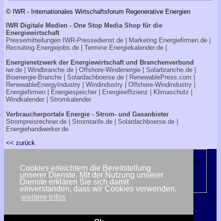
© IWR - Internationales Wirtschaftsforum Regenerative Energien
IWR Digitale Medien - One Stop Media Shop für die
Energiewirtschaft
Pressemitteilungen
IWR-Pressedienst.de
| Marketing
Energiefirmen.de
|
Recruiting
Energiejobs.de
| Termine
Energiekalender.de
|
Energienetzwerk der Energiewirtschaft und Branchenverbund
iwr.de
|
Windbranche.de
|
Offshore-Windenergie
|
Solarbranche.de
|
Bioenergie-Branche
|
Solardachboerse.de
|
RenewablePress.com
|
RenewableEnergyIndustry
|
Windindustry
|
Offshore-Windindustry |
Energiefirmen
|
Energiespeicher
|
Energieeffizienz
|
Klimaschutz
|
Windkalender
|
Stromkalender
Verbraucherportale Energie - Strom- und Gasanbieter
Strompreisrechner.de
|
Stromtarife.de
|
Solardachboerse.de
|
Energiehandwerker.de
<< zurück
Cookies erleichtern die Bereitstellung
unserer Dienste. Mit der Nutzung unserer
Dienste erklären Sie sich damit
einverstanden, dass wir Cookies verwenden.
weitere Infos