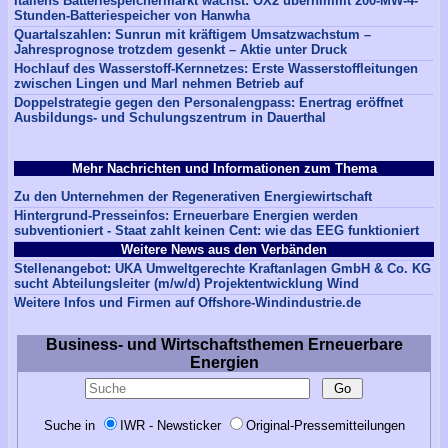
Italiens Batteriespeichermarkt wächst: OX2 übernimmt 200-MW-4-
Stunden-Batteriespeicher von Hanwha
Quartalszahlen: Sunrun mit kräftigem Umsatzwachstum –
Jahresprognose trotzdem gesenkt – Aktie unter Druck
Hochlauf des Wasserstoff-Kernnetzes: Erste Wasserstoffleitungen
zwischen Lingen und Marl nehmen Betrieb auf
Doppelstrategie gegen den Personalengpass: Enertrag eröffnet
Ausbildungs- und Schulungszentrum in Dauerthal
Mehr Nachrichten und Informationen zum Thema
Zu den Unternehmen der Regenerativen Energiewirtschaft
Hintergrund-Presseinfos: Erneuerbare Energien werden
subventioniert - Staat zahlt keinen Cent: wie das EEG funktioniert
Weitere News aus den Verbänden
Stellenangebot: UKA Umweltgerechte Kraftanlagen GmbH & Co. KG
sucht Abteilungsleiter (m/w/d) Projektentwicklung Wind
Weitere Infos und Firmen auf Offshore-Windindustrie.de
Business- und Wirtschaftsthemen Erneuerbare
Energien
Suche in
IWR - Newsticker
Original-Pressemitteilungen