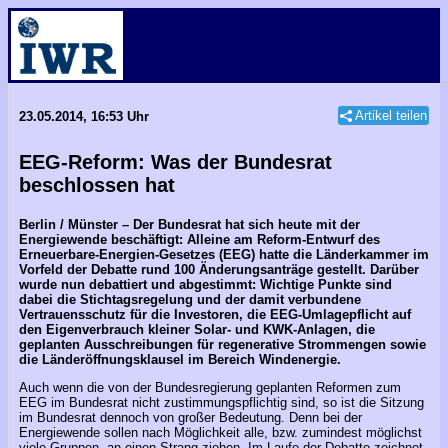
Artikel teilen
23.05.2014, 16:53 Uhr
EEG-Reform: Was der Bundesrat
beschlossen hat
Berlin / Münster – Der Bundesrat hat sich heute mit der
Energiewende beschäftigt: Alleine am Reform-Entwurf des
Erneuerbare-Energien-Gesetzes (EEG) hatte die Länderkammer im
Vorfeld der Debatte rund 100 Änderungsanträge gestellt. Darüber
wurde nun debattiert und abgestimmt: Wichtige Punkte sind
dabei die Stichtagsregelung und der damit verbundene
Vertrauensschutz für die Investoren, die EEG-Umlagepflicht auf
den Eigenverbrauch kleiner Solar- und KWK-Anlagen, die
geplanten Ausschreibungen für regenerative Strommengen sowie
die Länderöffnungsklausel im Bereich Windenergie.
Auch wenn die von der Bundesregierung geplanten Reformen zum
EEG im Bundesrat nicht zustimmungspflichtig sind, so ist die Sitzung
im Bundesrat dennoch von großer Bedeutung. Denn bei der
Energiewende sollen nach Möglichkeit alle, bzw. zumindest möglichst
viele Gruppen, an einen Strang ziehen. Im Laufe der Debatte zeichnet