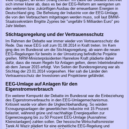
sich immer klarer ab, dass es bei der EEG-Reform am wenigsten um
den weiteren bzw. zukünftigen Ausbau der erneuerbaren Energien in
Deutschland ging. Die Befreiung der Industrie von der EEG-Umlage,
die von den Verbrauchern mitgetragen werden muss, soll laut BMWI-
Staatssekretärin Brigitte Zypries bei "ungefähr 5 Milliarden Euro" pro
Jahr bleiben.
Stichtagsregelung und der Vertrauensschutz
Im Rahmen der Debatte war immer wieder von Vertrauensschutz die
Rede. Das neue EEG soll zum 01.08.2014 in Kraft treten. Im Kern
ging des im Bundesrat um die Stichtagsregelung, ab wann die neuen
EEG-Regelungen für bereits in der Umsetzung befindliche Projekte
greifen. NRW-Ministerpräsidenten Hannelore Kraft plädierte daher
dafür, dass die neuen Regeln für Anlagen gelten, deren Inbetriebnahme
ab dem Januar 2015 erfolgt. Von Seiten der Bundesregierung war als
Stichtag der 23.01.2014 vorgesehen. Hier sah die Länder den
Vertrauensschutz der Investoren und Projektierer gefährdet.
EEG-Umlage auf Anlagen für den
Eigenstromverbrauch
Ein weiterer Kernpunkt der Debatte im Bundesrat war die Einbeziehung
des Eigenstromverbrauchs in den EEG-Umlagemechanismus.
Kritisiert wurde vor allem die Ungleichbehandlung. So würden
Erzeugungsanlagen der gewerblichen Industrie mit 15 Prozent
belastet, während grüne und nachhaltige Energiequellen zur
Eigenerzeugung bis zu 50 Prozent EEG-Umlage (Ausnahme:
Kleinstanlagen) zahlen sollen. Der hessische Wirtschaftsminister
Tarek Al Wazir plädiert für eine einheitliche EEG-Regelung und