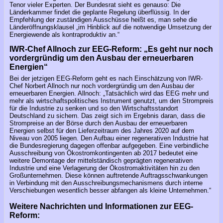
Tenor vieler Experten. Der Bundesrat sieht es genauso: Die
Länderkammer findet die geplante Regelung überflüssig. In der
Empfehlung der zuständigen Ausschüsse heißt es, man sehe die
Länderöffnungsklausel „im Hinblick auf die notwendige Umsetzung der
Energiewende als kontraproduktiv an.“
IWR-Chef Allnoch zur EEG-Reform: „Es geht nur noch
vordergründig um den Ausbau der erneuerbaren
Energien“
Bei der jetzigen EEG-Reform geht es nach Einschätzung von IWR-
Chef Norbert Allnoch nur noch vordergründig um den Ausbau der
erneuerbaren Energien. Allnoch: „Tatsächlich wird das EEG mehr und
mehr als wirtschaftspolitisches Instrument genutzt, um den Strompreis
für die Industrie zu senken und so den Wirtschaftsstandort
Deutschland zu sichern. Das zeigt sich im Ergebnis daran, dass die
Strompreise an der Börse durch den Ausbau der erneuerbaren
Energien selbst für den Lieferzeitraum des Jahres 2020 auf dem
Niveau von 2005 liegen. Den Aufbau einer regenerativen Industrie hat
die Bundesregierung dagegen offenbar aufgegeben. Eine verbindliche
Ausschreibung von Ökostromkontingenten ab 2017 bedeutet eine
weitere Demontage der mittelständisch geprägten regenerativen
Industrie und eine Verlagerung der Ökostromaktivitäten hin zu den
Großunternehmen. Diese können auftretende Auftragsschwankungen
in Verbindung mit den Ausschreibungsmechanismens durch interne
Verschiebungen wesentlich besser abfangen als kleine Unternehmen.“
Weitere Nachrichten und Informationen zur EEG-
Reform: