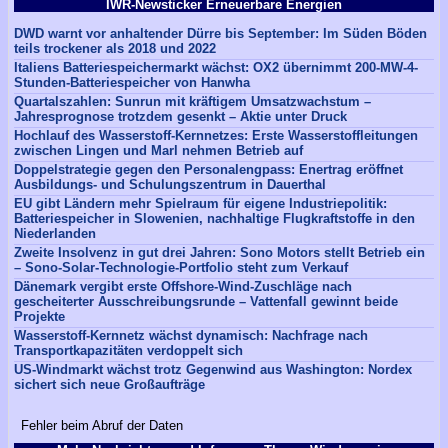
IWR-Newsticker Erneuerbare Energien
DWD warnt vor anhaltender Dürre bis September: Im Süden Böden
teils trockener als 2018 und 2022
Italiens Batteriespeichermarkt wächst: OX2 übernimmt 200-MW-4-
Stunden-Batteriespeicher von Hanwha
Quartalszahlen: Sunrun mit kräftigem Umsatzwachstum –
Jahresprognose trotzdem gesenkt – Aktie unter Druck
Hochlauf des Wasserstoff-Kernnetzes: Erste Wasserstoffleitungen
zwischen Lingen und Marl nehmen Betrieb auf
Doppelstrategie gegen den Personalengpass: Enertrag eröffnet
Ausbildungs- und Schulungszentrum in Dauerthal
EU gibt Ländern mehr Spielraum für eigene Industriepolitik:
Batteriespeicher in Slowenien, nachhaltige Flugkraftstoffe in den
Niederlanden
Zweite Insolvenz in gut drei Jahren: Sono Motors stellt Betrieb ein
– Sono-Solar-Technologie-Portfolio steht zum Verkauf
Dänemark vergibt erste Offshore-Wind-Zuschläge nach
gescheiterter Ausschreibungsrunde – Vattenfall gewinnt beide
Projekte
Wasserstoff-Kernnetz wächst dynamisch: Nachfrage nach
Transportkapazitäten verdoppelt sich
US-Windmarkt wächst trotz Gegenwind aus Washington: Nordex
sichert sich neue Großaufträge
Fehler beim Abruf der Daten