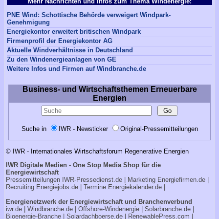
Mehr Nachrichten und Infos zum Thema Windenergie:
PNE Wind: Schottische Behörde verweigert Windpark-
Genehmigung
Energiekontor erweitert britischen Windpark
Firmenprofil der Energiekontor AG
Aktuelle Windverhältnisse in Deutschland
Zu den Windenergieanlagen von GE
Weitere Infos und Firmen auf Windbranche.de
Business- und Wirtschaftsthemen Erneuerbare
Energien
Suche in
IWR - Newsticker
Original-Pressemitteilungen
© IWR - Internationales Wirtschaftsforum Regenerative Energien
IWR Digitale Medien - One Stop Media Shop für die
Energiewirtschaft
Pressemitteilungen
IWR-Pressedienst.de
| Marketing
Energiefirmen.de
|
Recruiting
Energiejobs.de
| Termine
Energiekalender.de
|
Energienetzwerk der Energiewirtschaft und Branchenverbund
iwr.de
|
Windbranche.de
|
Offshore-Windenergie
|
Solarbranche.de
|
Bioenergie-Branche
|
Solardachboerse.de
|
RenewablePress.com
|