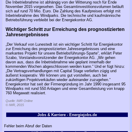
Die Inbetriebnahme ist abhängig von der Witterung noch für Ende
November 2015 vorgesehen. Das Gesamtinvestitionsvolumen beläuft
sich auf rund 70 Mio. Euro. Die Zahlung des Kaufpreises erfolgt mit
Inbetriebnahme des Windparks. Die technische und kaufmännische
Betriebsführung verbleibt bei der Energiekontor AG.
Wichtiger Schritt zur Erreichung des prognostizierten
Jahresergebnisses
„Der Verkauf von Lunestedt ist ein wichtiger Schritt für Energiekontor
zur Erreichung des prognostizierten Jahresergebnisses und eine
markantes Projekt für unsere Betriebsführungs-Sparte“, erklärt Peter
Szabo, Vorstandsvorsitzender der Energiekontor AG. „Wir gehen
davon aus, dass die Inbetriebnahme wie geplant innerhalb der
kommenden Wochen abgeschlossen werden kann.“ Und er fügt hinzu:
„Die Vertragsverhandlungen mit Capital Stage verliefen zügig und
äußerst kooperativ. Wir können uns gut vorstellen, auch bei
zukünftigen Projektverkäufen wieder aufeinander zuzugehen.“
Energiekontor hat seit der Firmengründung im Jahr 1990 insgesamt 95
Windparks mit rund 550 Anlagen und einer Gesamtleistung von knapp
760 Megawatt realisiert.
Quelle: IWR Online
© IWR, 2015
Jobs & Karriere - Energiejobs.de
Fehler beim Abruf der Daten