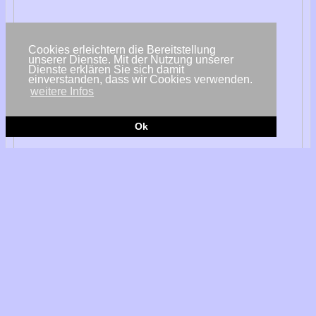
Cookies erleichtern die Bereitstellung
unserer Dienste. Mit der Nutzung unserer
Dienste erklären Sie sich damit
einverstanden, dass wir Cookies verwenden.
weitere Infos
Ok
© Fotolia