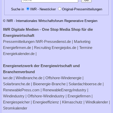
Suche in
IWR - Newsticker
Original-Pressemitteilungen
© IWR - Internationales Wirtschaftsforum Regenerative Energien
IWR Digitale Medien - One Stop Media Shop für die
Energiewirtschaft
Pressemitteilungen
IWR-Pressedienst.de
| Marketing
Energiefirmen.de
| Recruiting
Energiejobs.de
| Termine
Energiekalender.de
|
Energienetzwerk der Energiewirtschaft und
Branchenverbund
iwr.de
|
Windbranche.de
|
Offshore-Windenergie
|
Solarbranche.de
|
Bioenergie-Branche
|
Solardachboerse.de
|
RenewablePress.com
|
RenewableEnergyIndustry
|
Windindustry
|
Offshore-Windindustry |
Energiefirmen
|
Energiespeicher
|
Energieeffizienz
|
Klimaschutz
|
Windkalender
|
Stromkalender