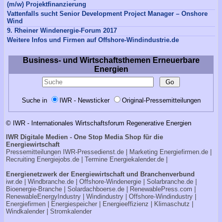
(m/w) Projektfinanzierung
Vattenfalls sucht Senior Development Project Manager – Onshore
Wind
9. Rheiner Windenergie-Forum 2017
Weitere Infos und Firmen auf Offshore-Windindustrie.de
Business- und Wirtschaftsthemen Erneuerbare
Energien
Suche in
IWR - Newsticker
Original-Pressemitteilungen
© IWR - Internationales Wirtschaftsforum Regenerative Energien
IWR Digitale Medien - One Stop Media Shop für die
Energiewirtschaft
Pressemitteilungen
IWR-Pressedienst.de
| Marketing
Energiefirmen.de
|
Recruiting
Energiejobs.de
| Termine
Energiekalender.de
|
Energienetzwerk der Energiewirtschaft und Branchenverbund
iwr.de
|
Windbranche.de
|
Offshore-Windenergie
|
Solarbranche.de
|
Bioenergie-Branche
|
Solardachboerse.de
|
RenewablePress.com
|
RenewableEnergyIndustry
|
Windindustry
|
Offshore-Windindustry |
Energiefirmen
|
Energiespeicher
|
Energieeffizienz
|
Klimaschutz
|
Windkalender
|
Stromkalender