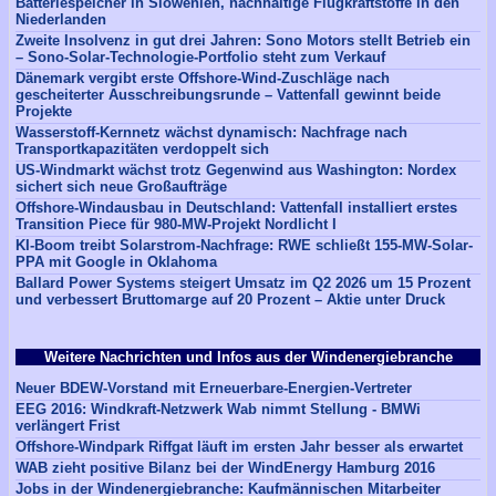
Batteriespeicher in Slowenien, nachhaltige Flugkraftstoffe in den
Niederlanden
Zweite Insolvenz in gut drei Jahren: Sono Motors stellt Betrieb ein
– Sono-Solar-Technologie-Portfolio steht zum Verkauf
Dänemark vergibt erste Offshore-Wind-Zuschläge nach
gescheiterter Ausschreibungsrunde – Vattenfall gewinnt beide
Projekte
Wasserstoff-Kernnetz wächst dynamisch: Nachfrage nach
Transportkapazitäten verdoppelt sich
US-Windmarkt wächst trotz Gegenwind aus Washington: Nordex
sichert sich neue Großaufträge
Offshore-Windausbau in Deutschland: Vattenfall installiert erstes
Transition Piece für 980-MW-Projekt Nordlicht I
KI-Boom treibt Solarstrom-Nachfrage: RWE schließt 155-MW-Solar-
PPA mit Google in Oklahoma
Ballard Power Systems steigert Umsatz im Q2 2026 um 15 Prozent
und verbessert Bruttomarge auf 20 Prozent – Aktie unter Druck
Weitere Nachrichten und Infos aus der Windenergiebranche
Neuer BDEW-Vorstand mit Erneuerbare-Energien-Vertreter
EEG 2016: Windkraft-Netzwerk Wab nimmt Stellung - BMWi
verlängert Frist
Offshore-Windpark Riffgat läuft im ersten Jahr besser als erwartet
WAB zieht positive Bilanz bei der WindEnergy Hamburg 2016
Jobs in der Windenergiebranche: Kaufmännischen Mitarbeiter