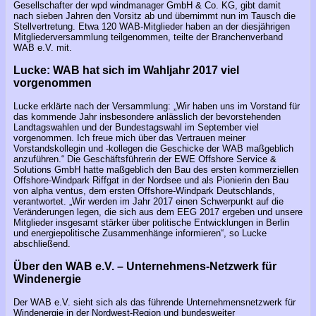
Gesellschafter der wpd windmanager GmbH & Co. KG, gibt damit
nach sieben Jahren den Vorsitz ab und übernimmt nun im Tausch die
Stellvertretung. Etwa 120 WAB-Mitglieder haben an der diesjährigen
Mitgliederversammlung teilgenommen, teilte der Branchenverband
WAB e.V. mit.
Lucke: WAB hat sich im Wahljahr 2017 viel
vorgenommen
Lucke erklärte nach der Versammlung: „Wir haben uns im Vorstand für
das kommende Jahr insbesondere anlässlich der bevorstehenden
Landtagswahlen und der Bundestagswahl im September viel
vorgenommen. Ich freue mich über das Vertrauen meiner
Vorstandskollegin und -kollegen die Geschicke der WAB maßgeblich
anzuführen.“ Die Geschäftsführerin der EWE Offshore Service &
Solutions GmbH hatte maßgeblich den Bau des ersten kommerziellen
Offshore-Windpark Riffgat in der Nordsee und als Pionierin den Bau
von alpha ventus, dem ersten Offshore-Windpark Deutschlands,
verantwortet. „Wir werden im Jahr 2017 einen Schwerpunkt auf die
Veränderungen legen, die sich aus dem EEG 2017 ergeben und unsere
Mitglieder insgesamt stärker über politische Entwicklungen in Berlin
und energiepolitische Zusammenhänge informieren“, so Lucke
abschließend.
Über den WAB e.V. – Unternehmens-Netzwerk für
Windenergie
Der WAB e.V. sieht sich als das führende Unternehmensnetzwerk für
Windenergie in der Nordwest-Region und bundesweiter