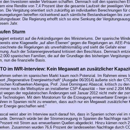
i den Investoren wieder Vertrauen schaffen. Demnach soll den spanischen E
ern eine Rendite von 7,4 Prozent über die gesamte Laufzeit der jeweiligen Ve
en. Die Vergütung orientiert sich zukünftig an individuellen Berechnungen für 
euregelungen betreffen rückwirkend auch sämtliche Bestandsanlagen bis zu
gütungsdauer. Die Regierung erhofft sich so eine Senkung der Vergütungsaus
iesem Jahr.
aufen Sturm
agiert entsetzt auf die Ankündigungen des Ministeriums. Der spanische Wind
ereits eine Klagewelle „auf allen Ebenen“ gegen die Regelungen an. AEE-Prä
ezeichnete die Regelungen als unverhältnismäßig und sieht die Gefahr einer
hmung. Auch der Solarenergieverband kritisiert den Beschluss. Demnach entzi
62.000 spanischen Familien, die auf der Grundlage des bisherigen Vergütung
en, nun die finanzielle Basis.
O im IWR-Interview: Kein Megawatt an zusätzlicher Kapazi
nehmen sehen im spanischen Markt kaum noch Potenzial. Im Rahmen eines I
rt „Regenerative Energiewirtschaft“ (Ausgabe 06/2014) äußerte sich der CT
ischen Kraftwerken Abengoa, Prof. José Dominguez Abascal, kritisch zu den
 immer noch die Weltspitze an installierter CSP-Kapazität – hier sind 2.204 MW
st wegen der regulatorischen Änderungen seit Januar 2012 nicht mehr der zent
e Technologien. Mit dem Moratorium für die Erzeugung erneuerbarer Energie i
en in Spanien nicht zu erwarten, dass auch nur ein Megawatt zusätzlicher 
er Energie geschaffen wird.“
cal weist aber im Interview auch darauf hin, dass in Spanien schon viel im 
urde. Demnach würde bei der Stromerzeugung in Spanien die Nachfrage nach
Prozent mit Strom aus erneuerbaren Quellen abgedeckt. Hinzu kämen noch 2
werken. Zusammen wurden 76,6 Prozent der landesweiten Nachfrage durch CO