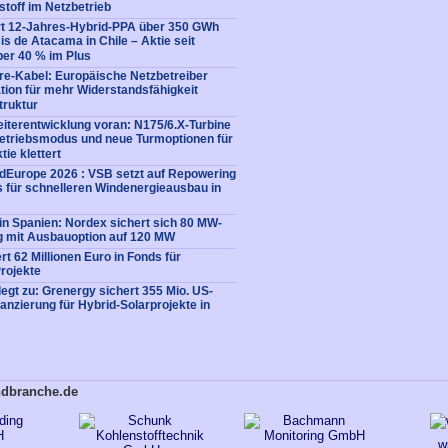
toff im Netzbetrieb
rt 12-Jahres-Hybrid-PPA über 350 GWh
is de Atacama in Chile – Aktie seit
er 40 % im Plus
e-Kabel: Europäische Netzbetreiber
tion für mehr Widerstandsfähigkeit
struktur
eiterentwicklung voran: N175/6.X-Turbine
etriebsmodus und neue Turmoptionen für
tie klettert
Europe 2026 : VSB setzt auf Repowering
 für schnelleren Windenergieausbau in
in Spanien: Nordex sichert sich 80 MW-
g mit Ausbauoption auf 120 MW
rt 62 Millionen Euro in Fonds für
rojekte
legt zu: Grenergy sichert 355 Mio. US-
nanzierung für Hybrid-Solarprojekte in
ndbranche.de
w