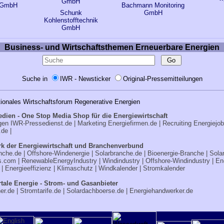
 GmbH
Bachmann Monitoring
Schunk
GmbH
Kohlenstofftechnik
GmbH
Business- und Wirtschaftsthemen Erneuerbare Energien
Suche in
IWR - Newsticker
Original-Pressemitteilungen
tionales Wirtschaftsforum Regenerative Energien
edien - One Stop Media Shop für die Energiewirtschaft
ngen
IWR-Pressedienst.de
| Marketing
Energiefirmen.de
| Recruiting
Energiejo
.de
|
k der Energiewirtschaft und Branchenverbund
nche.de
|
Offshore-Windenergie
|
Solarbranche.de
|
Bioenergie-Branche
|
Sola
s.com
|
RenewableEnergyIndustry
|
Windindustry
|
Offshore-Windindustry |
En
|
Energieeffizienz
|
Klimaschutz
|
Windkalender
|
Stromkalender
tale Energie - Strom- und Gasanbieter
er.de
|
Stromtarife.de
|
Solardachboerse.de
|
Energiehandwerker.de