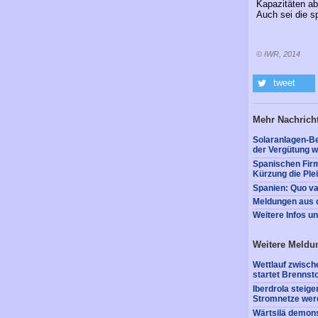
Kapazitäten ab
Auch sei die s
© IWR, 2014
tweet
Mehr Nachrich
Solaranlagen-Be
der Vergütung w
Spanischen Firm
Kürzung die Plei
Spanien: Quo v
Meldungen aus d
Weitere Infos u
Weitere Meldu
Wettlauf zwisch
startet Brennst
Iberdrola steige
Stromnetze wer
Wärtsilä demons