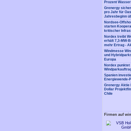
Prozent Wassers
Grenergy siche
pro Jahr für Oas
Jahresbeginn üb
Nordsee-Offshor
starten Koopera
kritischer Infra
Nordex treibt W
erhält 7,3-MW-B
mehr Ertrag - Ak
Windmesse Wind
und Hybridparks
Europa
Nordex punktet 
Windparkauftra
Spanien investie
Energiewende-P
Grenergy Aktie 
Dollar Projektfi
Chile
Firmen auf wi