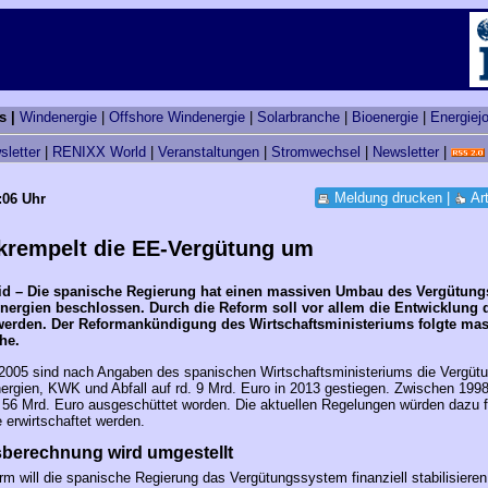
s |
Windenergie
|
Offshore Windenergie
|
Solarbranche
|
Bioenergie
|
Energiej
sletter
|
RENIXX World
|
Veranstaltungen
|
Stromwechsel
|
Newsletter
|
Meldung drucken
|
Ar
:06 Uhr
krempelt die EE-Vergütung um
id – Die spanische Regierung hat einen massiven Umbau des Vergütung
nergien beschlossen. Durch die Reform soll vor allem die Entwicklung 
rden. Der Reformankündigung des Wirtschaftsministeriums folgte mass
he.
2005 sind nach Angaben des spanischen Wirtschaftsministeriums die Vergütu
ergien, KWK und Abfall auf rd. 9 Mrd. Euro in 2013 gestiegen. Zwischen 199
 56 Mrd. Euro ausgeschüttet worden. Die aktuellen Regelungen würden dazu 
te erwirtschaftet werden.
berechnung wird umgestellt
rm will die spanische Regierung das Vergütungssystem finanziell stabilisieren