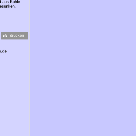
t aus Kohle.
gesunken.
drucken
s.de