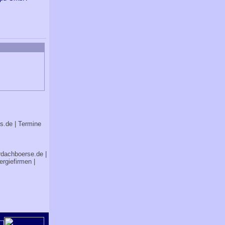
bs.de
| Termine
rdachboerse.de
|
ergiefirmen
|