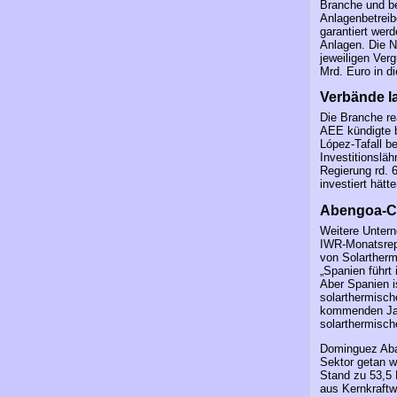
Branche und be
Anlagenbetreib
garantiert werd
Anlagen. Die N
jeweiligen Ver
Mrd. Euro in d
Verbände l
Die Branche re
AEE kündigte b
López-Tafall b
Investitionslä
Regierung rd. 
investiert hätt
Abengoa-CT
Weitere Unter
IWR-Monatsrepo
von Solartherm
„Spanien führt
Aber Spanien i
solarthermisch
kommenden Jahr
solarthermisch
Dominguez Abas
Sektor getan w
Stand zu 53,5 
aus Kernkraft