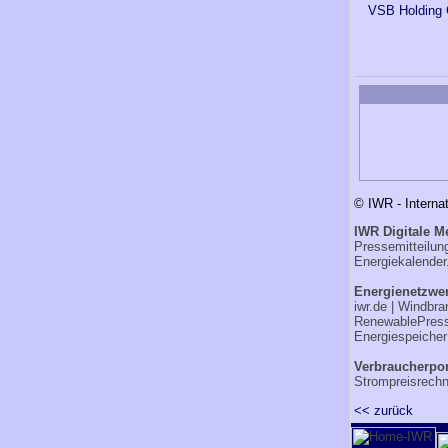
VSB Holding
© IWR - Interna
IWR Digitale M
Pressemitteilu
Energiekalender
Energienetzwer
iwr.de
|
Windbra
RenewablePres
Energiespeicher
Verbraucherpor
Strompreisrechn
<< zurück