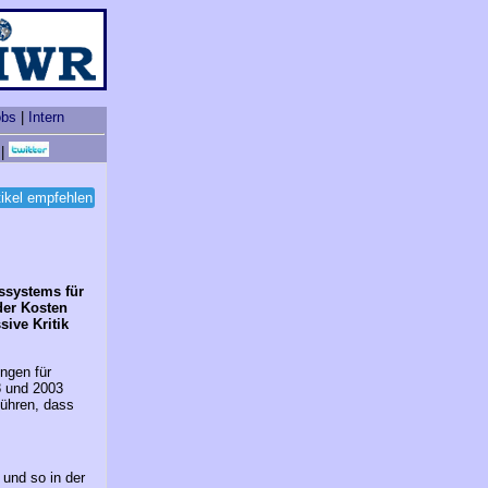
obs
|
Intern
|
tikel empfehlen
ssystems für
der Kosten
ive Kritik
ngen für
8 und 2003
führen, dass
 und so in der