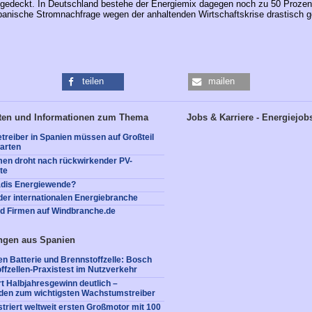
gedeckt. In Deutschland bestehe der Energiemix dagegen noch zu 50 Prozen
panische Stromnachfrage wegen der anhaltenden Wirtschaftskrise drastisch 
teilen
mailen
ten und Informationen zum Thema
Jobs & Karriere - Energiejob
treiber in Spanien müssen auf Großteil
arten
en droht nach rückwirkender PV-
te
adis Energiewende?
er internationalen Energiebranche
nd Firmen auf Windbranche.de
ngen aus Spanien
en Batterie und Brennstoffzelle: Bosch
offzellen-Praxistest im Nutzverkehr
rt Halbjahresgewinn deutlich –
den zum wichtigsten Wachstumstreiber
triert weltweit ersten Großmotor mit 100