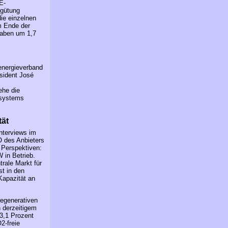
E-
rgütung
die einzelnen
m Ende der
gaben um 1,7
energieverband
sident José
ehe die
ssystems
tät
nterviews im
O des Anbieters
 Perspektiven:
 in Betrieb.
rale Markt für
st in den
Kapazität an
regenerativen
 derzeitigem
3,1 Prozent
2-freie