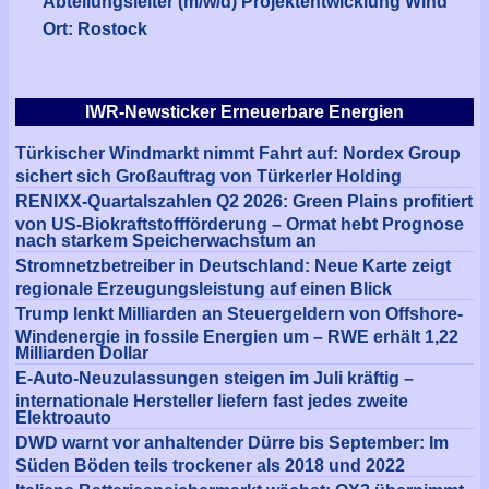
Abteilungsleiter (m/w/d) Projektentwicklung Wind
Ort: Rostock
IWR-Newsticker Erneuerbare Energien
Türkischer Windmarkt nimmt Fahrt auf: Nordex Group
sichert sich Großauftrag von Türkerler Holding
RENIXX-Quartalszahlen Q2 2026: Green Plains profitiert
von US-Biokraftstoffförderung – Ormat hebt Prognose
nach starkem Speicherwachstum an
Stromnetzbetreiber in Deutschland: Neue Karte zeigt
regionale Erzeugungsleistung auf einen Blick
Trump lenkt Milliarden an Steuergeldern von Offshore-
Windenergie in fossile Energien um – RWE erhält 1,22
Milliarden Dollar
E-Auto-Neuzulassungen steigen im Juli kräftig –
internationale Hersteller liefern fast jedes zweite
Elektroauto
DWD warnt vor anhaltender Dürre bis September: Im
Süden Böden teils trockener als 2018 und 2022