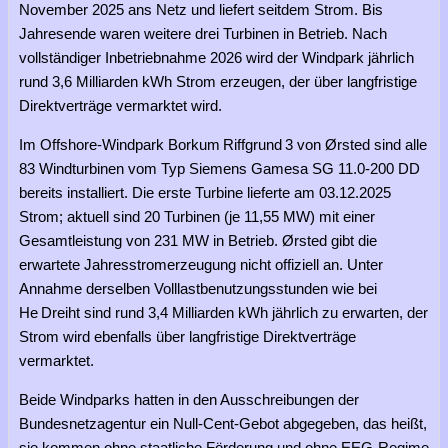
November 2025 ans Netz und liefert seitdem Strom. Bis
Jahresende waren weitere drei Turbinen in Betrieb. Nach
vollständiger Inbetriebnahme 2026 wird der Windpark jährlich
rund 3,6 Milliarden kWh Strom erzeugen, der über langfristige
Direktverträge vermarktet wird.
Im Offshore-Windpark Borkum Riffgrund 3 von Ørsted sind alle
83 Windturbinen vom Typ Siemens Gamesa SG 11.0-200 DD
bereits installiert. Die erste Turbine lieferte am 03.12.2025
Strom; aktuell sind 20 Turbinen (je 11,55 MW) mit einer
Gesamtleistung von 231 MW in Betrieb. Ørsted gibt die
erwartete Jahresstromerzeugung nicht offiziell an. Unter
Annahme derselben Volllastbenutzungsstunden wie bei
He Dreiht sind rund 3,4 Milliarden kWh jährlich zu erwarten, der
Strom wird ebenfalls über langfristige Direktverträge
vermarktet.
Beide Windparks hatten in den Ausschreibungen der
Bundesnetzagentur ein Null-Cent-Gebot abgegeben, das heißt,
sie kommen ohne staatliche Förderung und ohne EEG-Regime