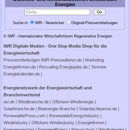
Energien
Suche in
IWR - Newsticker
Original-Pressemitteilungen
© IWR - Internationales Wirtschaftsforum Regenerative Energien
IWR Digitale Medien - One Stop Media Shop für die
Energiewirtschaft
Pressemitteilungen
IWR-Pressedienst.de
| Marketing
Energiefirmen.de
| Recruiting
Energiejobs.de
| Termine
Energiekalender.de
|
Energienetzwerk der Energiewirtschaft und
Branchenverbund
iwr.de
|
Windbranche.de
|
Offshore-Windenergie
|
Solarbranche.de
|
Bioenergie-Branche
|
Solardachboerse.de
|
RenewablePress.com
|
RenewableEnergyIndustry
|
Windindustry
|
Offshore-Windindustry |
Energiefirmen
|
Energiespeicher
|
Energieeffizienz
|
Klimaschutz
|
Windkalender
|