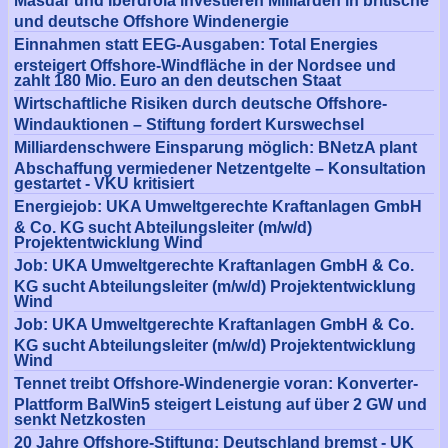
Masdar und Iberdrola investieren Milliarden in britische
und deutsche Offshore Windenergie
Einnahmen statt EEG-Ausgaben: Total Energies
ersteigert Offshore-Windfläche in der Nordsee und
zahlt 180 Mio. Euro an den deutschen Staat
Wirtschaftliche Risiken durch deutsche Offshore-
Windauktionen – Stiftung fordert Kurswechsel
Milliardenschwere Einsparung möglich: BNetzA plant
Abschaffung vermiedener Netzentgelte – Konsultation
gestartet - VKU kritisiert
Energiejob: UKA Umweltgerechte Kraftanlagen GmbH
& Co. KG sucht Abteilungsleiter (m/w/d)
Projektentwicklung Wind
Job: UKA Umweltgerechte Kraftanlagen GmbH & Co.
KG sucht Abteilungsleiter (m/w/d) Projektentwicklung
Wind
Job: UKA Umweltgerechte Kraftanlagen GmbH & Co.
KG sucht Abteilungsleiter (m/w/d) Projektentwicklung
Wind
Tennet treibt Offshore-Windenergie voran: Konverter-
Plattform BalWin5 steigert Leistung auf über 2 GW und
senkt Netzkosten
20 Jahre Offshore-Stiftung: Deutschland bremst - UK