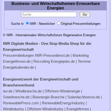
Business- und Wirtschaftsthemen Erneuerbare
Energien
Suche in
IWR - Newsticker
Original-Pressemitteilungen
© IWR - Internationales Wirtschaftsforum Regenerative Energien
IWR Digitale Medien - One Stop Media Shop für die
Energiewirtschaft
Pressemitteilungen
IWR-Pressedienst.de
| Marketing
Energiefirmen.de
| Recruiting
Energiejobs.de
| Termine
Energiekalender.de
|
Energienetzwerk der Energiewirtschaft und
Branchenverbund
iwr.de
|
Windbranche.de
|
Offshore-Windenergie
|
Solarbranche.de
|
Bioenergie-Branche
|
Solardachboerse.de
|
RenewablePress.com
|
RenewableEnergyIndustry
|
Windindustry
|
Offshore-Windindustry |
Energiefirmen
|