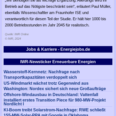
„Wir benötigen sie als wichtige Ergänzung. Allerdings wird ihr
Betrieb auf das Nötigste beschränkt sein“, erläutert Paul Müller,
ebenfalls Wissenschaftler am Fraunhofer ISE und
verantwortlich für diesen Teil der Studie. Er hält hier 1000 bis
2000 Betriebsstunden im Jahr 2045 für realistisch.
Quelle: IWR Online
© IWR, 2024
Jobs & Karriere - Energiejobs.de
IWR-Newsticker Erneuerbare Energien
Wasserstoff-Kernnetz: Nachfrage nach
Transportkapazitäten verdoppelt sich
US-Windmarkt wächst trotz Gegenwind aus
Washington: Nordex sichert sich neue Großaufträge
Offshore-Windausbau in Deutschland: Vattenfall
installiert erstes Transition Piece für 980-MW-Projekt
Nordlicht I
KI-Boom treibt Solarstrom-Nachfrage: RWE schließt
155-MW-Solar-PPA mit Google in Oklahoma