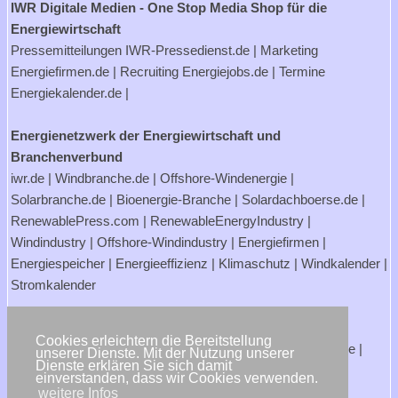
IWR Digitale Medien - One Stop Media Shop für die
Energiewirtschaft
Pressemitteilungen
IWR-Pressedienst.de
| Marketing
Energiefirmen.de
| Recruiting
Energiejobs.de
| Termine
Energiekalender.de
|
Energienetzwerk der Energiewirtschaft und
Branchenverbund
iwr.de
|
Windbranche.de
|
Offshore-Windenergie
|
Solarbranche.de
|
Bioenergie-Branche
|
Solardachboerse.de
|
RenewablePress.com
|
RenewableEnergyIndustry
|
Windindustry
|
Offshore-Windindustry |
Energiefirmen
|
Energiespeicher
|
Energieeffizienz
|
Klimaschutz
|
Windkalender
|
Stromkalender
Verbraucherportale Energie - Strom- und Gasanbieter
Cookies erleichtern die Bereitstellung
Strompreisrechner.de
|
Stromtarife.de
|
Solardachboerse.de
|
unserer Dienste. Mit der Nutzung unserer
Dienste erklären Sie sich damit
Energiehandwerker.de
einverstanden, dass wir Cookies verwenden.
weitere Infos