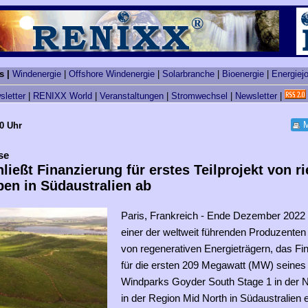
s |
Windenergie
|
Offshore Windenergie
|
Solarbranche
|
Bioenergie
|
Energiej
sletter
|
RENIXX World
|
Veranstaltungen
|
Stromwechsel
|
Newsletter
|
M
20 Uhr
se
ließt Finanzierung für erstes Teilprojekt von r
en in Südaustralien ab
Paris, Frankreich - Ende Dezember 2022
einer der weltweit führenden Produzenten
von regenerativen Energieträgern, das Fi
für die ersten 209 Megawatt (MW) seine
Windparks Goyder South Stage 1 in der 
in der Region Mid North in Südaustralien e