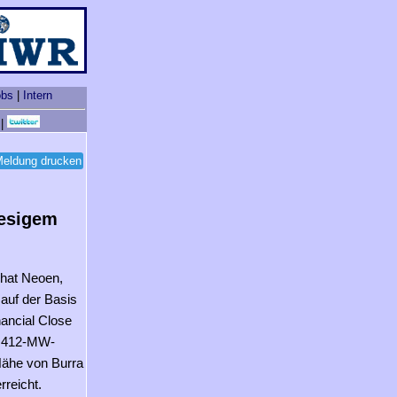
obs
|
Intern
|
eldung drucken
iesigem
 hat Neoen,
 auf der Basis
nancial Close
s 412-MW-
Nähe von Burra
rreicht.