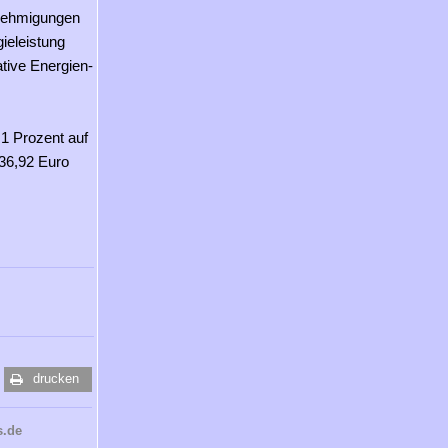
enehmigungen
ieleistung
tive Energien-
1 Prozent auf
 36,92 Euro
drucken
s.de