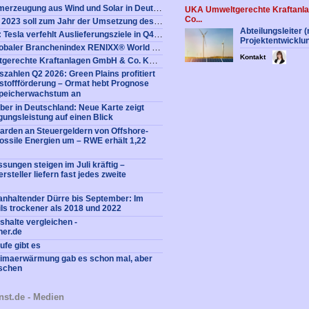
Jahr 2022: Stromerzeugung aus Wind und Solar in Deutschland legt weiter zu
UKA Umweltgerechte Kraftanl
Co...
BEE Forderung: 2023 soll zum Jahr der Umsetzung des EE-Ausbaus werden
Abteilungsleiter 
Elektromobilität: Tesla verfehlt Auslieferungsziele in Q4 2022 - Aktie unter Druck
Projektentwicklu
Aktienkurse - globaler Branchenindex RENIXX® World für Erneuerbare Energien
Kontakt
EJ: UKA Umweltgerechte Kraftanlagen GmbH & Co. KG sucht Abteilungsleiter (m/w/d) Projektentwicklung Wind
zahlen Q2 2026: Green Plains profitiert
stoffförderung – Ormat hebt Prognose
peicherwachstum an
ber in Deutschland: Neue Karte zeigt
gungsleistung auf einen Blick
liarden an Steuergeldern von Offshore-
fossile Energien um – RWE erhält 1,22
sungen steigen im Juli kräftig –
rsteller liefern fast jedes zweite
nhaltender Dürre bis September: Im
ls trockener als 2018 und 2022
shalte vergleichen -
ner.de
fe gibt es
limaerwärmung gab es schon mal, aber
nschen
nst.de - Medien