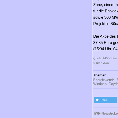
Zone, einem h
für die Entwi
sowie 900 MW B
Projekt in Süd
Die Aktie des
37,85 Euro gew
(15:34 Uhr, 04
Quelle: IWR Online
© IWR, 2023
Themen
Energiewende,
Windpark Goyde
tweet
IWR-Newsticke