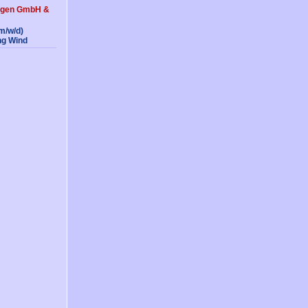
agen GmbH &
(m/w/d)
ng Wind