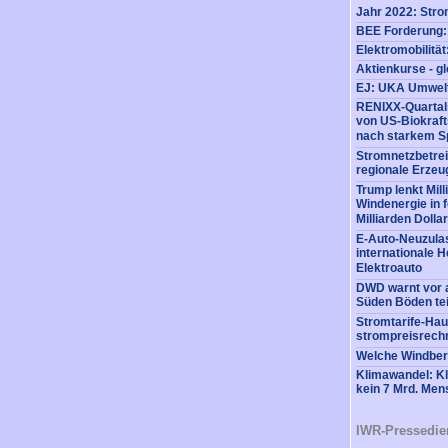
RENIXX-Quartals
von US-Biokraft
nach starkem S
Stromnetzbetrei
regionale Erzeu
Trump lenkt Mil
Windenergie in 
Milliarden Dollar
E-Auto-Neuzulas
internationale He
Elektroauto
DWD warnt vor a
Süden Böden tei
Stromtarife-Hau
strompreisrech
Welche Windberu
Klimawandel: K
kein 7 Mrd. Me
IWR-Pressedie