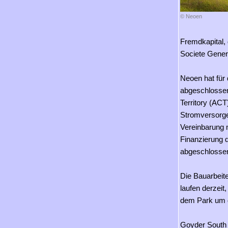
© Neoen
Fremdkapital,
Societe Gener
Neoen hat für
abgeschlossen
Territory (AC
Stromversorge
Vereinbarung 
Finanzierung d
abgeschlosse
Die Bauarbeit
laufen derzeit
dem Park um d
Goyder South 