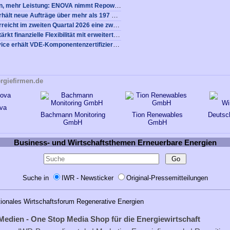
Weniger Anlagen, mehr Leistung: ENOVA nimmt Repowering-Projekt Gehrde in Betrieb
Nordex Group erhält neue Aufträge über mehr als 197 MW von ENOVA und BMR
Nordex Group erreicht im zweiten Quartal 2026 eine zweistellige EBITDA-Marge, steigert den Auftragseingang deutlich und erzielt einen positiven Freien Cashflow
Nordex Group stärkt finanzielle Flexibilität mit erweiterter ESG-gebundener syndizierter Multiwährungs-Garantiefazilität über 2,475 Mrd. EUR
energy grid service erhält VDE-Komponentenzertifizierung für selbstentwickelten EZA-Regler
rgiefirmen.de
va
Bachmann Monitoring
Tion Renewables
Deutsc
GmbH
GmbH
Business- und Wirtschaftsthemen Erneuerbare Energien
Suche in
IWR - Newsticker
Original-Pressemitteilungen
tionales Wirtschaftsforum Regenerative Energien
Medien - One Stop Media Shop für die Energiewirtschaft