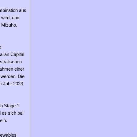
mbination aus
 wird, und
, Mizuho,
e
lian Capital
stralischen
Rahmen einer
 werden. Die
im Jahr 2023
h Stage 1
 es sich bei
eln.
newables