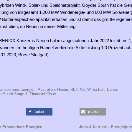
ybriden Wind-, Solar- und Speicherprojekt. Goyder South hat die G
cklung von insgesamt 1.200 MW Windenergie- und 600 MW Solarenerg
atteriespeicherkapazität erhalten und ist damit das größte regenera
australien, so Neoen in seiner Mitteilung.
 RENIXX Konzerns Neoen hat im abgelaufenen Jahr 2022 leicht um 1,
onnen. Im heutigen Handel verliert die Aktie bislang 1,0 Prozent auf
.01.2023, Börse Stuttgart).
Erneuerbare Energien,
Australien,
Neoen,
RENIXX,
Wirtschaft,
Börse,
r South Stage 1,
Financial Close
teilen
mailen
r Erneuerbare Energien
Jobs & Karriere - Energiejob