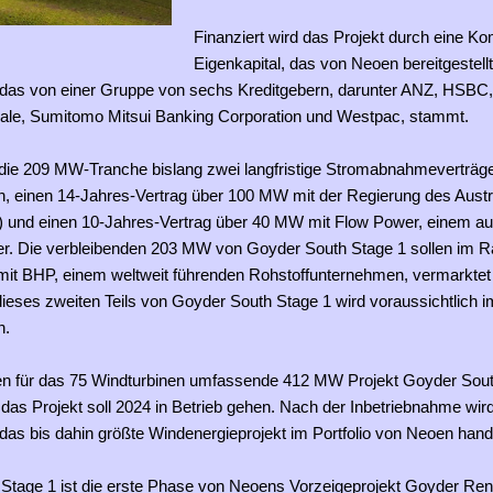
Finanziert wird das Projekt durch eine Ko
Eigenkapital, das von Neoen bereitgestellt
 das von einer Gruppe von sechs Kreditgebern, darunter ANZ, HSBC
ale, Sumitomo Mitsui Banking Corporation und Westpac, stammt.
 die 209 MW-Tranche bislang zwei langfristige Stromabnahmeverträg
, einen 14-Jahres-Vertrag über 100 MW mit der Regierung des Austra
T) und einen 10-Jahres-Vertrag über 40 MW mit Flow Power, einem au
r. Die verbleibenden 203 MW von Goyder South Stage 1 sollen im 
mit BHP, einem weltweit führenden Rohstoffunternehmen, vermarktet
ieses zweiten Teils von Goyder South Stage 1 wird voraussichtlich 
n.
en für das 75 Windturbinen umfassende 412 MW Projekt Goyder Sout
, das Projekt soll 2024 in Betrieb gehen. Nach der Inbetriebnahme wird
as bis dahin größte Windenergieprojekt im Portfolio von Neoen hand
Stage 1 ist die erste Phase von Neoens Vorzeigeprojekt Goyder Re