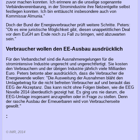
zuvor machen konnten. Ich erinnere an die unselige sogenannte
Verbändevereinbarung, in der Stromindustrie ihre Netzentgelte selbst
festlegen konnten. Ich bin enttäuscht insbesondere auch von
Kommissar Almunia."
Doch der Bund der Energieverbraucher prüft weitere Schritte. Peters:
"Ob es eine juristische Möglichkeit gibt, diesen unappetittlichen Deal
vor dem EuGH am Ende noch zu Fall zu bringen, wird abzuwarten
sein."
Verbraucher wollen den EE-Ausbau ausdrücklich
Für den Verbandschef sind die Ausnahmeregelungen für die
stromintensive Industrie ungerecht und ungerechtfertigt. Sie kosten
den Verbrauchern und der übrigen Industrie jährlich viele Milliarden
Euro. Peters betonte aber ausdrücklich, dass die Verbraucher die
Energiewende wollen: "Die Ausweitung der Ausnahmen bläht den
Umlagebetrag für die nicht befreiten Verbraucher auf und beraubt das
EEG der Akzeptanz. Das kann nicht ohne Folgen bleiben, wie die EEG
Novelle 2014 überdeutlich gezeigt hat. Es ging uns nie darum, die
EEG-Umlage insgesamt anzugreifen oder in Frage zu stellen. Denn
der rasche Ausbau der Erneuerbaren wird von Verbraucherseite
gewollt."
:
© IWR, 2014