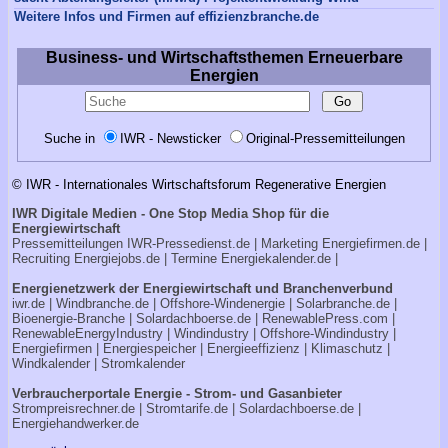
Weitere Infos und Firmen auf effizienzbranche.de
Business- und Wirtschaftsthemen Erneuerbare
Energien
Suche in
IWR - Newsticker
Original-Pressemitteilungen
© IWR - Internationales Wirtschaftsforum Regenerative Energien
IWR Digitale Medien - One Stop Media Shop für die
Energiewirtschaft
Pressemitteilungen
IWR-Pressedienst.de
| Marketing
Energiefirmen.de
|
Recruiting
Energiejobs.de
| Termine
Energiekalender.de
|
Energienetzwerk der Energiewirtschaft und Branchenverbund
iwr.de
|
Windbranche.de
|
Offshore-Windenergie
|
Solarbranche.de
|
Bioenergie-Branche
|
Solardachboerse.de
|
RenewablePress.com
|
RenewableEnergyIndustry
|
Windindustry
|
Offshore-Windindustry |
Energiefirmen
|
Energiespeicher
|
Energieeffizienz
|
Klimaschutz
|
Windkalender
|
Stromkalender
Verbraucherportale Energie - Strom- und Gasanbieter
Strompreisrechner.de
|
Stromtarife.de
|
Solardachboerse.de
|
Energiehandwerker.de