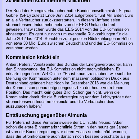
30 Millionen statt mehrere Milliarden
Der Bund der Energieverbraucher hatte Bundesumweltminister Sigmar
Gabriel (SPD) zuletzt Ende Juni 2014 aufgefordert, fünf Milliarden Euro
an alle Verbraucher zurückzuerstatten. In diesem Umfang seien
stromintensive Industriebetriebe von der EEG-Umlage befreit
gewesen. Inzwischen wurde das EEG 2014 von der EU-Kommission
abgesegnet. Es geht nur noch um eventuelle Rückzahlungen für die
Jahre 2012 bis 2014. Berichten zufolge seien Rückzahlungen in Höhe
von etwa 30 Mio. Euro zwischen Deutschland und der EU-Kommission
vereinbart worden.
Kommission knickt ein
Aribert Peters, Vorsitzender des Bundes der Energieverbraucher, kann
den Sinneswandel der EU-Kommission nicht nachvollziehen. Er
erklärte gegenüber IWR Online: "Es ist kaum zu glauben, wie sich die
Meinung der Kommission unter dem massiven politischen Druck aus
Deutschland geändert hat: Noch im Dezember 2013 war die Meinung
der Kommission genau entgegengesetzt zu der heute vertretenen
Position. Das macht kein gutes Bild. Schon gar nicht, wenn die
Kommission damit die die Bundesregierung vor dem Lobbygetöse der
stromintensiven Industrie einknickt und die Verbraucher dies
auszubaden haben."
Enttäuschung gegenüber Almunia
Für Peters ist diese Verhaltensweise der EU nichts Neues: "Aber
schon die erste Binnenmarktrichtlinie Strom in den neunziger Jahren
ist von der Bundesregierung vor deren Erlass so entschärft worden,
dass die Stromkonzerne auch danach noch bessere Geschäfte als je