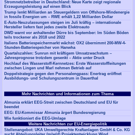
Stromnetzbetreiber in Deutschland: Neue Karte zeigt regionale
Erzeugungsleistung auf einen Blick
Trump lenkt Milliarden an Steuergeldern von Offshore-Windenergie
in fossile Energien um – RWE erhält 1,22 Milliarden Dollar
E-Auto-Neuzulassungen steigen im Juli kräftig – internationale
Hersteller liefern fast jedes zweite Elektroauto
DWD warnt vor anhaltender Dürre bis September: Im Süden Böden
teils trockener als 2018 und 2022
Italiens Batteriespeichermarkt wächst: OX2 übernimmt 200-MW-4-
Stunden-Batteriespeicher von Hanwha
Quartalszahlen: Sunrun mit kräftigem Umsatzwachstum –
Jahresprognose trotzdem gesenkt – Aktie unter Druck
Hochlauf des Wasserstoff-Kernnetzes: Erste Wasserstoffleitungen
zwischen Lingen und Marl nehmen Betrieb auf
Doppelstrategie gegen den Personalengpass: Enertrag eröffnet
Ausbildungs- und Schulungszentrum in Dauerthal
Mehr Nachrichten und Informationen zum Thema
Almunia erklärt EEG-Streit zwischen Deutschland und EU für
beendet
EEG: EU-Kommissar Almunia ärgert Bundesregierung
Wie funktioniert die EEG-Umlage
Weitere Nachrichten zur EU-Energiepolitik
Stellenangebot: UKA Umweltgerechte Kraftanlagen GmbH & Co. KG
sucht Abteilungsleiter (m/w/d) Projektentwicklung Wind