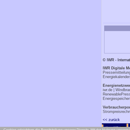
© IWR - Interna
IWR Digitale M
Pressemitteilu
Energiekalender
Energienetzwer
iwr.de
|
Windbra
RenewablePres
Energiespeicher
Verbraucherpor
Strompreisrechn
<< zurück