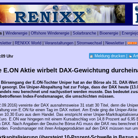
s |
Windenergie
|
Offshore Windenergie
|
Solarbranche
|
Bioenergie
|
Energiej
sletter
|
RENIXX World
|
Veranstaltungen
|
Stromwechsel
|
Newsletter
|
Meldung drucken
|
Ar
:09 Uhr
e E.ON Aktie wirbelt DAX-Gewichtung durchein
 Börsengang der E.ON-Tochter Uniper hat an der Börse als 31. DAX-Wert 
l gesorgt. Die Uniper-Abspaltung hat zur Folge, dass der DAX heute (13.
ndels neu berechnet und nachjustiert werden musste. Das bedeutet zus
e betroffenen Index-Fondsmanager, die umschichten müssen.
09.2016) vereinte der DAX ausnahmsweise 31 statt 30 Titel, denn die Unipe
ltung von E.ON für einen Tag im DAX notiert. Am Ende ging die Uniper-Aktie
n 10,30 Euro aus dem Handel. Das enstpricht einer Uniper-Marktkapitalisieru
 Euro. E.ON war hingegen mit einem Kursabschlag von 14,8 Prozent auf 6,95 
im DAX. Nach Angaben der Deutsche Börse AG muss der DAX neu berechnet 
werden. Fondsmanager mit ihren Anlageprodukten auf den DAX müssen nun um
tkapitalisierung übersteigt 10-Prozent-Schwelle in Bezug 