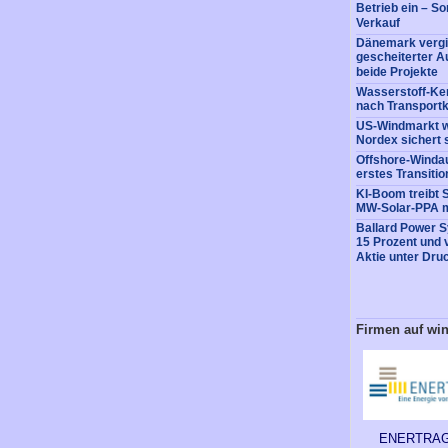
Betrieb ein – So
Verkauf
Dänemark vergi
gescheiterter A
beide Projekte
Wasserstoff-Ke
nach Transportk
US-Windmarkt w
Nordex sichert 
Offshore-Windaus
erstes Transitio
KI-Boom treibt 
MW-Solar-PPA m
Ballard Power 
15 Prozent und 
Aktie unter Dru
Firmen auf wi
ENERTRAG