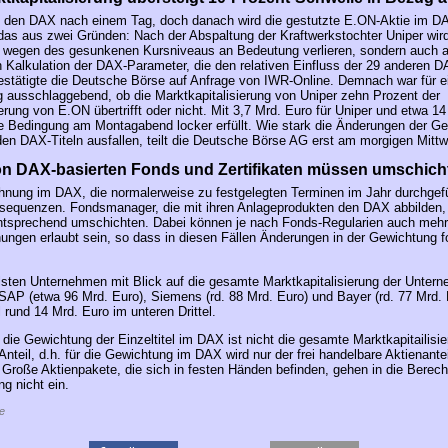
t den DAX nach einem Tag, doch danach wird die gestutzte E.ON-Aktie im D
 das aus zwei Gründen: Nach der Abspaltung der Kraftwerkstochter Uniper wird
 wegen des gesunkenen Kursniveaus an Bedeutung verlieren, sondern auch a
Kalkulation der DAX-Parameter, die den relativen Einfluss der 29 anderen DA
estätigte die Deutsche Börse auf Anfrage von IWR-Online. Demnach war für e
ausschlaggebend, ob die Marktkapitalisierung von Uniper zehn Prozent der
erung von E.ON übertrifft oder nicht. Mit 3,7 Mrd. Euro für Uniper und etwa 14
 Bedingung am Montagabend locker erfüllt. Wie stark die Änderungen der G
den DAX-Titeln ausfallen, teilt die Deutsche Börse AG erst am morgigen Mittw
n DAX-basierten Fonds und Zertifikaten müssen umschich
nung im DAX, die normalerweise zu festgelegten Terminen im Jahr durchgefüh
nsequenzen. Fondsmanager, die mit ihren Anlageprodukten den DAX abbilden
ntsprechend umschichten. Dabei können je nach Fonds-Regularien auch mehr
ungen erlaubt sein, so dass in diesen Fällen Änderungen in der Gewichtung f
lsten Unternehmen mit Blick auf die gesamte Marktkapitalisierung der Unte
 SAP (etwa 96 Mrd. Euro), Siemens (rd. 88 Mrd. Euro) und Bayer (rd. 77 Mrd.
ll rund 14 Mrd. Euro im unteren Drittel.
 die Gewichtung der Einzeltitel im DAX ist nicht die gesamte Marktkapitailisi
Anteil, d.h. für die Gewichtung im DAX wird nur der frei handelbare Aktienantei
. Große Aktienpakete, die sich in festen Händen befinden, gehen in die Berech
g nicht ein.
e