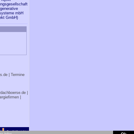
ungsgesellschaft
egenerative
esysteme mbH
jekt GmbH)
bs.de
| Termine
rdachboerse.de
|
ergiefirmen
|