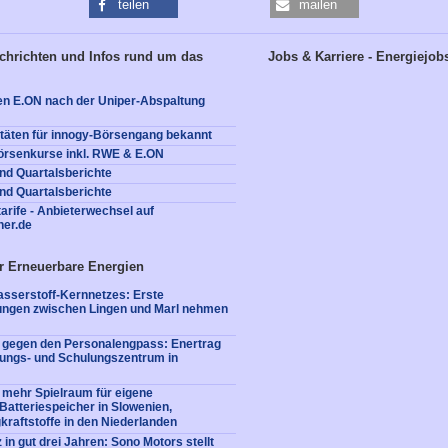
teilen
mailen
chrichten und Infos rund um das
Jobs & Karriere - Energiejob
en E.ON nach der Uniper-Abspaltung
täten für innogy-Börsengang bekannt
örsenkurse inkl. RWE & E.ON
nd Quartalsberichte
nd Quartalsberichte
arife - Anbieterwechsel auf
ner.de
r Erneuerbare Energien
sserstoff-Kernnetzes: Erste
tungen zwischen Lingen und Marl nehmen
e gegen den Personalengpass: Enertrag
dungs- und Schulungszentrum in
 mehr Spielraum für eigene
: Batteriespeicher in Slowenien,
kraftstoffe in den Niederlanden
 in gut drei Jahren: Sono Motors stellt