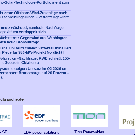
no-Solar-Technologie-Portfolio steht zum
bt erste Offshore-Wind-Zuschläge nach
usschreibungsrunde – Vattenfall gewinnt
rnnetz wächst dynamisch: Nachfrage
apazitäten verdoppelt sich
ächst trotz Gegenwind aus Washington:
sich neue Großaufträge
bau in Deutschland: Vattenfall installiert
n Piece für 980-MW-Projekt Nordlicht I
Solarstrom-Nachfrage: RWE schließt 155-
it Google in Oklahoma
Systems steigert Umsatz im Q2 2026 um
verbessert Bruttomarge auf 20 Prozent –
ck
ndbranche.de
Tion Renewables
 SE
EDF power solutions