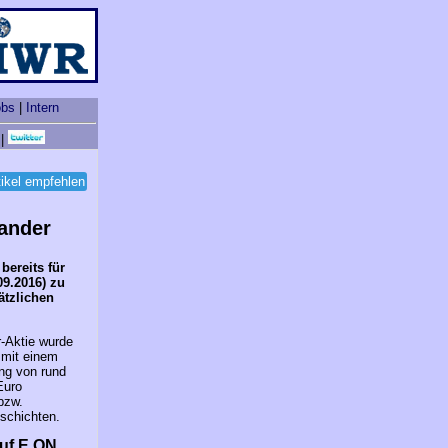
obs
|
Intern
|
tikel empfehlen
ander
bereits für
09.2016) zu
ätzlichen
r-Aktie wurde
 mit einem
ng von rund
Euro
bzw.
schichten.
auf E.ON