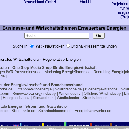
GmbH
Deutschland GmbH
Projektier
für r
Energi
(Pro
Business- und Wirtschaftsthemen Erneuerbare Energien
Suche in
IWR - Newsticker
Original-Pressemitteilungen
tionales Wirtschaftsforum Regenerative Energien
edien - One Stop Media Shop für die Energiewirtschaft
ngen
IWR-Pressedienst.de
| Marketing
Energiefirmen.de
| Recruiting
Energiejo
.de
|
k der Energiewirtschaft und Branchenverbund
nche.de
|
Offshore-Windenergie
|
Solarbranche.de
|
Bioenergie-Branche
|
Sola
s.com
|
RenewableEnergyIndustry
|
Windindustry
|
Offshore-Windindustry |
En
|
Energieeffizienz
|
Klimaschutz
|
Windkalender
|
Stromkalender
tale Energie - Strom- und Gasanbieter
er.de
|
Stromtarife.de
|
Solardachboerse.de
|
Energiehandwerker.de