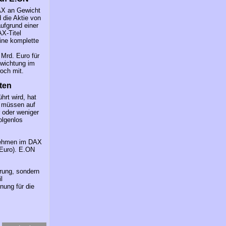
AX an Gewicht
 die Aktie von
ufgrund einer
X-Titel
ine komplette
 Mrd. Euro für
ewichtung im
och mit.
ten
rt wird, hat
, müssen auf
 oder weniger
olgenlos
rnehmen im DAX
 Euro). E.ON
erung, sondern
l
nung für die