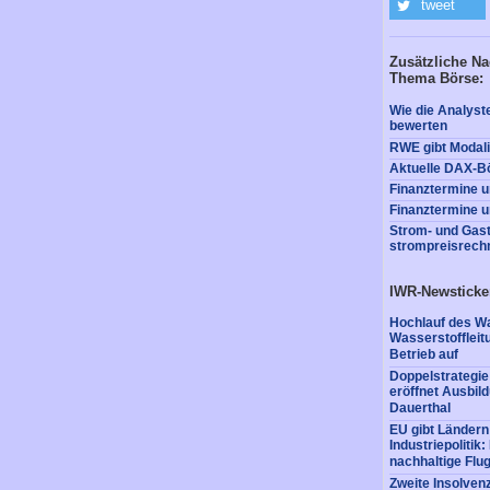
tweet
Zusätzliche Na
Thema Börse:
Wie die Analyst
bewerten
RWE gibt Modali
Aktuelle DAX-B
Finanztermine u
Finanztermine u
Strom- und Gast
strompreisrech
IWR-Newsticke
Hochlauf des Wa
Wasserstofflei
Betrieb auf
Doppelstrategi
eröffnet Ausbil
Dauerthal
EU gibt Ländern
Industriepolitik
nachhaltige Flug
Zweite Insolvenz