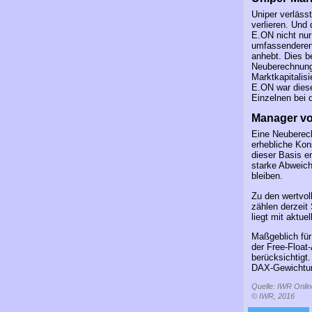
Uniper verläss
verlieren. Und
E.ON nicht nur
umfassenderen 
anhebt. Dies b
Neuberechnung 
Marktkapitalisi
E.ON war diese
Einzelnen bei 
Manager vo
Eine Neuberech
erhebliche Ko
dieser Basis e
starke Abweich
bleiben.
Zu den wertvol
zählen derzeit
liegt mit aktue
Maßgeblich für
der Free-Float-
berücksichtigt
DAX-Gewichtun
Quelle: IWR Onlin
© IWR, 2016