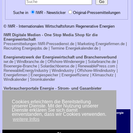
Suche in
IWR - Newsticker
Original-Pressemitteilungen
© IWR - Internationales Wirtschaftsforum Regenerative Energien
IWR Digitale Medien - One Stop Media Shop für die
Energiewirtschaft
Pressemitteilungen
IWR-Pressedienst.de
| Marketing
Energiefirmen.de
|
Recruiting
Energiejobs.de
| Termine
Energiekalender.de
|
Energienetzwerk der Energiewirtschaft und Branchenverbund
iwr.de
|
Windbranche.de
|
Offshore-Windenergie
|
Solarbranche.de
|
Bioenergie-Branche
|
Solardachboerse.de
|
RenewablePress.com
|
RenewableEnergyIndustry
|
Windindustry
|
Offshore-Windindustry |
Energiefirmen
|
Energiespeicher
|
Energieeffizienz
|
Klimaschutz
|
Windkalender
|
Stromkalender
Verbraucherportale Energie - Strom- und Gasanbieter
Strompreisrechner.de
|
Stromtarife.de
|
Solardachboerse.de
|
Energiehandwerker.de
Cookies erleichtern die Bereitstellung
unserer Dienste. Mit der Nutzung unserer
<< zurück
Dienste erklären Sie sich damit
einverstanden, dass wir Cookies verwenden.
weitere Infos