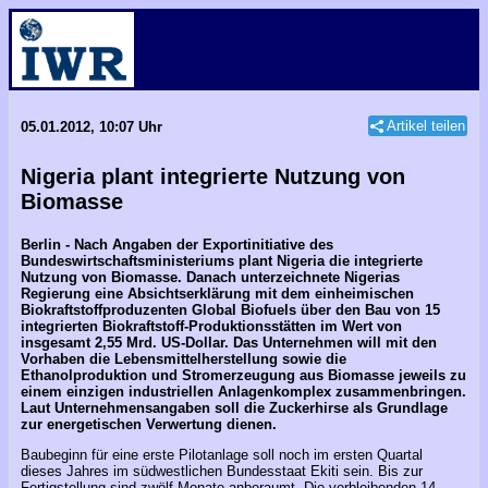
Artikel teilen
05.01.2012, 10:07 Uhr
Nigeria plant integrierte Nutzung von
Biomasse
Berlin - Nach Angaben der Exportinitiative des
Bundeswirtschaftsministeriums plant Nigeria die integrierte
Nutzung von Biomasse. Danach unterzeichnete Nigerias
Regierung eine Absichtserklärung mit dem einheimischen
Biokraftstoffproduzenten Global Biofuels über den Bau von 15
integrierten Biokraftstoff-Produktionsstätten im Wert von
insgesamt 2,55 Mrd. US-Dollar. Das Unternehmen will mit den
Vorhaben die Lebensmittelherstellung sowie die
Ethanolproduktion und Stromerzeugung aus Biomasse jeweils zu
einem einzigen industriellen Anlagenkomplex zusammenbringen.
Laut Unternehmensangaben soll die Zuckerhirse als Grundlage
zur energetischen Verwertung dienen.
Baubeginn für eine erste Pilotanlage soll noch im ersten Quartal
dieses Jahres im südwestlichen Bundesstaat Ekiti sein. Bis zur
Fertigstellung sind zwölf Monate anberaumt. Die verbleibenden 14